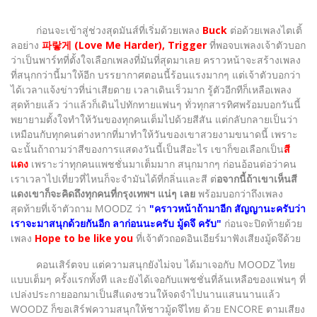
ก่อนจะเข้าสู่ช่วงสุดมันส์ที่เริ่มด้วยเพลง
Buck
ต่อด้วยเพลงไตเติ้
ลอย่าง
파랗게 (Love Me Harder), Trigger
ที่พอจบเพลงเจ้าตัวบอก
ว่าเป็นพาร์ทที่ตั้งใจเลือกเพลงที่มันที่สุดมาเลย คราวหน้าจะสร้างเพลง
ที่สนุกกว่านี้มาให้อีก บรรยากาศตอนนี้ร้อนแรงมากๆ แต่เจ้าตัวบอกว่า
ได้เวลาแจ้งข่าวที่น่าเสียดาย เวลาเดินเร็วมาก รู้ตัวอีกทีก็เหลือเพลง
สุดท้ายแล้ว ว่าแล้วก็เดินไปทักทายแฟนๆ ทั่วทุกสารทิศพร้อมบอกวันนี้
พยายามตั้งใจทำให้วันของทุกคนเต็มไปด้วยสีสัน แต่กลับกลายเป็นว่า
เหมือนกับทุกคนต่างหากที่มาทำให้วันของเขาสวยงามขนาดนี้ เพราะ
ฉะนั้นถ้าถามว่าสีของการแสดงวันนี้เป็นสีอะไร เขาก็ขอเลือกเป็น
สี
แดง
เพราะว่าทุกคนแพชชั่นมาเต็มมาก สนุกมากๆ ก่อนอ้อนต่อว่าคน
เราเวลาไปเที่ยวที่ไหนก็จะจำมันได้ที่กลิ่นและสี ต่
อจากนี้ถ้าเขาเห็นสี
แดงเขาก็จะคิดถึงทุกคนที่กรุงเทพฯ แน่ๆ เลย
พร้อมบอกว่าถึงเพลง
สุดท้ายที่เจ้าตัวถาม MOODZ ว่า
"คราวหน้าถ้ามาอีก สัญญานะครับว่า
เราจะมาสนุกด้วยกันอีก ลาก่อนนะครับ มู้ดจึ ครับ"
ก่อนจะปิดท้ายด้วย
เพลง
Hope to be like you
ที่เจ้าตัวถอดอินเอียร์มาฟังเสียงมู้ดจึด้วย
คอนเสิร์ตจบ แต่ความสนุกยังไม่จบ ได้มาเจอกับ MOODZ ไทย
แบบเต็มๆ ครั้งแรกทั้งที และยังได้เจอกับแพชชั่นที่ล้นเหลือของแฟนๆ ที่
เปล่งประกายออกมาเป็นสีแดงชวนให้จดจำไปนานแสนนานแล้ว
WOODZ ก็ขอเสิร์ฟความสนุกให้ชาวมู้ดจึไทย ด้วย ENCORE ตามเสียง