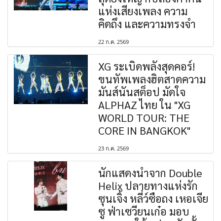
แห่งเสียงเพลง ความ
คิดถึง และความทรงจำ
22 ก.ค. 2569
XG ระเบิดพลังสุดคอร์!
ขนทัพเพลงฮิตสาดความ
มันส์นันสต็อป มัดใจ
ALPHAZ ไทย ใน "XG
WORLD TOUR: THE
CORE IN BANGKOK"
23 ก.ค. 2569
นักแสดงนำจาก Double
Helix ปลายทางแห่งรัก
ซุนเจิ้ง หลี่ว์ซือถง เหอเจีย
ซู ฟ่าเซวียนเก๋อ มอบ