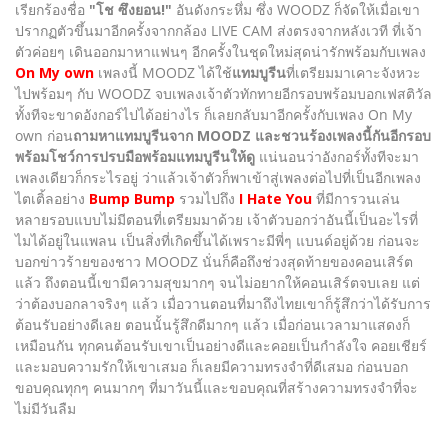
เรียกร้องชื่อ
"โช ซึงยอน!"
อันดังกระหึ่ม ซึ่ง WOODZ ก็จัดให้เมื่อเขา
ปรากฏตัวขึ้นมาอีกครั้งจากกล้อง LIVE CAM ส่งตรงจากหลังเวที ที่เจ้า
ตัวค่อยๆ เดินออกมาหาแฟนๆ อีกครั้งในชุดใหม่สุดน่ารักพร้อมกับเพลง
On My own
เพลงนี้ MOODZ ได้ใช้
แทมบูรีน
ที่เตรียมมาเคาะจังหวะ
ไปพร้อมๆ กับ WOODZ จบเพลงเจ้าตัวทักทายอีกรอบพร้อมบอกเฟสติวัล
ทั้งทีจะขาดอังกอร์ไปได้อย่างไร ก็เลยกลับมาอีกครั้งกับเพลง On My
own ก่อน
ถามหาแทมบูรีนจาก MOODZ และชวนร้องเพลงนี้กันอีกรอบ
พร้อมโชว์การปรบมือพร้อมแทมบูรีนให้ดู
แน่นอนว่าอังกอร์ทั้งทีจะมา
เพลงเดียวก็กระไรอยู่ ว่าแล้วเจ้าตัวก็พาเข้าสู่เพลงต่อไปที่เป็นอีกเพลง
ไตเติ้ลอย่าง
Bump Bump
รวมไปถึง
I Hate You
ที่มีการวนเล่น
หลายรอบแบบไม่มีตอนที่เตรียมมาด้วย เจ้าตัวบอกว่าอันนี้เป็นอะไรที่
ไมได้อยู่ในแพลน เป็นสิ่งที่เกิดขึ้นได้เพราะมีพี่ๆ แบนด์อยู่ด้วย ก่อนจะ
บอกข่าวร้ายของชาว MOODZ นั่นก็คือถึงช่วงสุดท้ายของคอนเสิร์ต
แล้ว ถึงตอนนี้เขามีความสุขมากๆ จนไม่อยากให้คอนเสิร์ตจบเลย แต่
ว่าต้องบอกลาจริงๆ แล้ว เมื่อวานตอนที่มาถึงไทยเขาก็รู้สึกว่าได้รับการ
ต้อนรับอย่างดีเลย ตอนนั้นรู้สึกดีมากๆ แล้ว เมื่อก่อนเวลามาแสดงก็
เหมือนกัน ทุกคนต้อนรับเขาเป็นอย่างดีและคอยเป็นกำลังใจ คอยเชียร์
และมอบความรักให้เขาเสมอ ก็เลยมีความทรงจำที่ดีเสมอ ก่อนบอก
ขอบคุณทุกๆ คนมากๆ ที่มาวันนี้และขอบคุณที่สร้างความทรงจำที่จะ
ไม่มีวันลืม