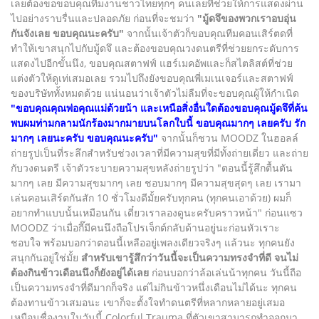
เลยต้องขอขอบคุณทีมงานชาวไทยทุกๆ คนเลยที่ช่วยให้การแสดงผ่าน
ไปอย่างราบรื่นและปลอดภัย ก่อนที่จะชมว่า
"มู้ดจึของพวกเราอบอุ่น
กันจังเลย ขอบคุณนะครับ"
จากนั้นเจ้าตัวก็ขอบคุณทีมคอนเสิร์ตดที่
ทำให้เขาสนุกไปกับมู้ดจึ และต้องขอบคุณวงดนตรีที่ช่วยยกระดับการ
แสดงไปอีกขั้นนึง, ขอบคุณสตาฟฟ์ แฮร์เมคอัพและก็สไตลิสต์ที่ช่วย
แต่งตัวให้ดูเท่เสมอเลย รวมไปถึงยังขอบคุณพี่เมเนเจอร์และสตาฟฟ์
ของบริษัททั้งหมดด้วย แน่นอนว่าเจ้าตัวไม่ลืมที่จะขอบคุณผู้ให้กำเนิด
"ขอบคุณคุณพ่อคุณแม่ด้วยน้า และเหนือสิ่งอื่นใดต้องขอบคุณมู้ดจึที่ค้น
พบผมท่ามกลามนักร้องมากมายบนโลกใบนี้ ขอบคุณมากๆ เลยครับ รัก
มากๆ เลยนะครับ ขอบคุณนะครับ"
จากนั้นก็ชวน MOODZ ในฮอลล์
ถ่ายรูปเป็นที่ระลึกสำหรับช่วงเวลาที่มีความสุขที่มีทั้งถ่ายเดี่ยว และถ่าย
กับวงดนตรี เจ้าตัวระบายความสุขหลังถ่ายรูปว่า "ตอนนี้รู้สึกตื้นตัน
มากๆ เลย มีความสุขมากๆ เลย ชอบมากๆ มีความสุขสุดๆ เลย เรามา
เล่นคอนเสิร์ตกันสัก 10 ชั่วโมงดีมั้ยครับทุกคน (ทุกคนเอาด้วย) ผมก็
อยากทำแบบนั้นเหมือนกัน เดี๋ยวเราลองดูนะครับคราวหน้า" ก่อนแซว
MOODZ ว่าเมื่อกี๊มีคนนึงถือโปรเจ็กต์กลับด้านอยู่นะก่อนหัวเราะ
ชอบใจ พร้อมบอกว่าตอนนี้เหลืออยู่เพลงเดียวจริงๆ แล้วนะ ทุกคนยัง
สนุกกันอยู่ใช่มั้ย
สำหรับเขารู้สึกว่าวันนี้จะเป็นความทรงจำที่ดี จนไม่
ต้องกินข้าวเดือนนึงก็ยังอยู่ได้เลย
ก่อนบอกว่าล้อเล่นน้าทุกคน วันนี้ถือ
เป็นความทรงจำที่ดีมากก็จริง แต่ไม่กินข้าวหนึ่งเดือนไม่ได้นะ ทุกคน
ต้องทานข้าวเสมอนะ เขาก็จะตั้งใจทำดนตรีที่หลากหลายอยู่เสมอ
เหมือนชื่องานในวันนี้ Colorful Trauma ที่ตัวเขาสามารถทำออกมา