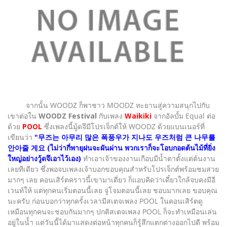
จากนั้น WOODZ ก็พาชาว MOODZ ทะยานสู่ความสนุกไปกับ
เขาต่อใน
WOODZ Festival
กับเพลง
Waikiki
จากอัลบั้ม Equal ต่อ
ด้วย
POOL
ซึ่งเพลงนี้มู้ดจึมีโปรเจ็กต์ให้ WOODZ ด้วยแบนเนอร์ที่
เขียนว่า
"무즈는 아무리 많은 폭풍우가 지나도 우즈처럼 큰 나무를
안아줄 게요
(ไม่ว่ากี่พายุฝนจะผันผ่าน พวกเราก็จะโอบกอดต้นไม้ที่ยิ่ง
ใหญ่อย่างวู้ดจึเอาไว้เอง)
ทำเอาเจ้าของงานเกือบมีน้ำตาตั้งแต่ต้นงาน
เลยทีเดียว ซึ่งพอจบเพลงเจ้าบอกขอบคุณสำหรับโปรเจ็กต์พร้อมชมสวย
มากๆ เลย คอนเสิร์ตคราวนี้เขามาเดี่ยว ก็แอบคิดว่าเดี๋ยวใกล้จบคงมีอี
เวนท์ให้ แต่ทุกคนเริ่มตอนนี้เลย จู่โจมตอนนี้เลย ชอบมากเลย ขอบคุณ
นะครับ ก่อนบอกว่าทุกครั้งเวลามีสเตจเพลง POOL ในคอนเสิร์ตดู
เหมือนทุกคนจะชอบกันมากๆ ปกติสเตจเพลง POOL ก็จะทำเหมือนเล่น
อยู่ในน้่ำ แต่วันนี้ได้มาแสดงต่อหน้าทุกคนก็รู้สึกแตกต่างออกไปดี พร้อม