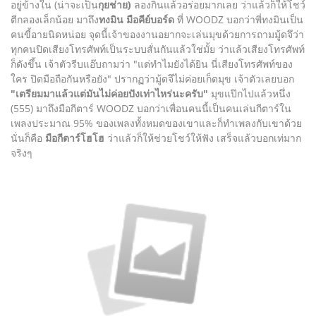
อยู่ข้างใน (น่าจะเป็น
กุยช่าย)
ลองกินแล้วอร่อยมากเลย ว่าแล้วก็ให้โชว์
ตีกลองเล็กน้อย มาถึง
ทงมิน มือคีย์บอร์ด
ที่ WOODZ บอกว่าพี่ทงมินเป็น
คนขี้อายนิดหน่อย จุดนี้เจ้าของงานอยากจะเล่นมุขด้วยการถามมู้ดจึว่า
ทุกคนปิดเสียงโทรศัพท์เป็นระบบสั่นกันแล้วใช่มั้ย ว่าแล้วเสียงโทรศัพท์
ก็ดังขึ้น เจ้าตัวรีบแอ๊บถามว่า "แต่ทำไมยังได้ยิน นี่เสียงโทรศัพท์ของ
ใคร ปิดมือถือกันหรือยัง" ปรากฏว่ามู้ดจึไม่ค่อยเก็ตมุข เจ้าตัวเลยบอก
"เตรียมมาแล้วแต่มันไม่ค่อยปังเท่าไหร่นะครับ"
มุขแป๊กไปแล้วหนึ่ง
(555) มาถึงมือกีตาร์ WOODZ บอกว่าเพื่อนคนนี้เป็นคนเล่นกีตาร์ใน
เพลงประมาณ 95% ของเพลงทั้งหมดของเขาและก็ทำเพลงกับเขาด้วย
นั่นก็คือ
มือกีตาร์โฮโฮ
ว่าแล้วก็ให้ช่วยโชว์ให้ฟัง เสร็จแล้วบอกเท่มาก
จริงๆ