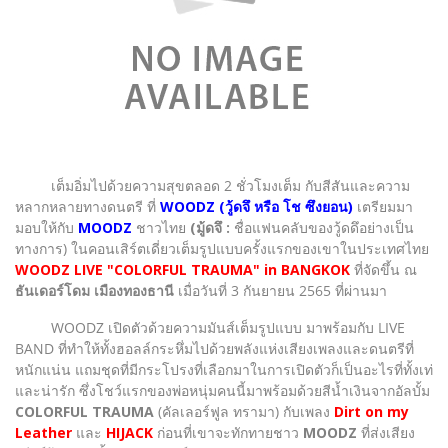
เต็มอิ่มไปด้วยความสุขตลอด 2 ชั่วโมงเต็ม กับสีสันและความ
หลากหลายทางดนตรี ที่
WOODZ
(วู้ดจึ หรือ โช ซึงยอน)
เตรียมมา
มอบให้กับ
MOODZ
ชาวไทย
(มู้ดจึ :
ชื่อแฟนคลับของวู้ดดึอย่างเป็น
ทางการ) ในคอนเสิร์ตเดี่ยวเต็มรูปแบบครั้งแรกของเขาในประเทศไทย
WOODZ LIVE "COLORFUL TRAUMA" in BANGKOK
ที่จัดขึ้น ณ
ธันเดอร์โดม เมืองทองธานี
เมื่อวันที่ 3 กันยายน 2565 ที่ผ่านมา
WOODZ เปิดตัวด้วยความมันส์เต็มรูปแบบ มาพร้อมกับ LIVE
BAND ที่ทำให้ทั้งฮอลล์กระหึ่มไปด้วยพลังแห่งเสียงเพลงและดนตรีที่
หนักแน่น แถมชุดที่มีกระโปรงที่เลือกมาในการเปิดตัวก็เป็นอะไรที่ทั้งเท่
และน่ารัก ซึ่งโชว์แรกของพ่อหนุ่มคนนี้มาพร้อมด้วยสีน้ำเงินจากอัลบั้ม
COLORFUL TRAUMA
(คัลเลอร์ฟูล ทรามา) กับเพลง
Dirt on my
Leather
และ
HIJACK
ก่อนที่เขาจะทักทายชาว
MOODZ
ที่ส่งเสียง