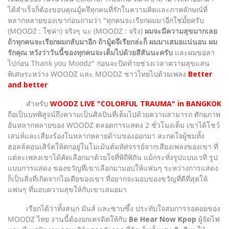
ได้สำเร็จก็ต้องขอบคุณมู้ดจึทุกคนที่รักในความคิดและภาพลักษณ์ที่
หลากหลายของเขาก่อนถามว่า "ทุกคนจะเรียกผมมาอีกใช่มั้ยครับ
(MOODZ : ใช่ค่า) จริงๆ นะ (MOODZ : จริง)
ผมจะมีความสุขมากเลย
ถ้าทุกคนจะเรียกผมกลับมาอีก ถ้ามู้ดจึเรียกล่ะก็ ผมมาเสมอแน่นอน ผม
รักคุณ หวังว่าวันนี้ของทุกคนจะเต็มไปด้วยสีสันนะครับ
และผมขอลา
ไปก่อน Thank you Moodz" ก่อนจะปิดท้ายช่วงเวลาความสุขแสน
พิเศษระหว่าง WOODZ และ MOODZ ชาวไทยไปด้วยเพลง
Better
and better
สำหรับ
WOODZ LIVE "COLORFUL TRAUMA" in BANGKOK
ถือเป็นบทพิสูจน์ถึงความเป็นศิลปินที่เต็มไปด้วยความสามารถ ศักยภาพ
อันหลากหลายของ WOODZ ตลอดการแสดง 2 ชั่วโมงเต็ม เขาได้โชว์
เสน่ห์และเสียงร้องในหลากหลายด้านของออกมา สะกดใจผู้ชมทั้ง
ฮอลล์คอนเสิร์ตให้ตกอยู่ในโมเม้นต์มหัศจรรย์จากเสียงเพลงของเขา ที่
แต่ละเพลงเขาได้คัดเลือกมาด้วยใจที่พิถีพิถัน แม้กระทั่งรูปแบบเวที รูป
แบบการแสดง ของขวัญที่เขาเลือกมามอบให้แฟนๆ ระหว่างการแสดง
ก็เป็นสิ่งที่เกิดจากไอเดียของเขา ที่อยากจะมอบของขวัญที่ดีที่สุดให้
แฟนๆ ที่มอบความสุขให้กับเขาเสมอมา
เรียกได้ว่าทั้งสนุก มันส์ และซาบซึ้ง ประทับใจสมการรอคอยของ
MOODZ ไทย งานนี้ต้องยกเครดิตให้กับ
Be Hear Now Kpop
ผู้จัดไฟ