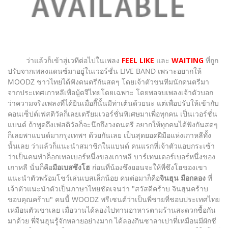
ว่าแล้วก็เข้าสู่เวทีต่อไปในเพลง
FEEL LIKE
และ
WAITING
ที่ถูก
ปรับจากเพลงแดนซ์มาอยู่ในเวอร์ชั่น LIVE BAND เพราะอยากให้
MOODZ ชาวไทยได้ฟังดนตรีกันสดๆ โดยเจ้าตัวขนทีมนักดนตรีมา
จากประเทศเกาหลีเพื่อมู้ดจึไทยโดยเฉพาะ โดยพอจบเพลงเจ้าตัวบอก
ว่าความจริงเพลงที่ได้ยินเมื่อกี๊นั้นมีท่าเต้นด้วยนะ แต่เพื่อปรับให้เข้ากับ
คอนเซ็ปต์เฟสติวัลก็เลยเตรียมเวอร์ชั่นพิเศษมาเพื่อทุกคน เป็นเวอร์ชั่น
แบนด์ ถ้าพูดถึงเฟสติวัลก็จะนึกถึงวงดนตรี อยากให้ทุกคนได้ฟังกันสดๆ
ก็เลยพาแบนด์มากรุงเทพฯ ด้วยกันเลย เป็นสุดยอดฝีมือแห่งเกาหลีทั้ง
นั้นเลย ว่าแล้วก็แนะนำสมาชิกในแบนด์ คนแรกที่เจ้าตัวแอบกระเซ้า
ว่าเป็นคนทำค็อกเทลเบอร์หนึ่งของเกาหลี บาร์เทนเดอร์เบอร์หนึ่งของ
เกาหลี นั่นก็คือ
มือเบสซึงโฮ
ก่อนที่น้องซึงยอนจะให้พี่ซึงโฮของเขา
แนะนำตัวพร้อมโชว์เล่นเบสเล็กน้อย คนต่อมาก็คือ
จินฮุน มือกลอง
ที่
เจ้าตัวแนะนำตัวเป็นภาษาไทยชัดเจนว่า "สวัสดีคร้าบ จินฮุนคร้าบ
ขอบคุณคร้าบ" คนนี้ WOODZ พรีเซนต์ว่าเป็นพี่ชายที่ชอบประเทศไทย
เหมือนตัวเขาเลย เมื่อวานได้ลองไปทานอาหารตามร้านสะดวกซื้อกัน
มาด้วย พี่จินฮุนรู้จักหลายอย่างมาก ได้ลองกินซาลาเปาที่เหมือนมีผักชี