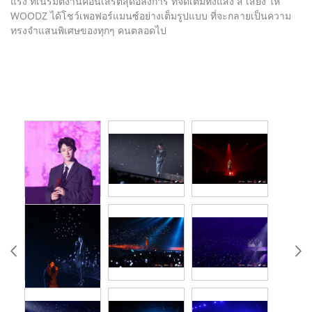
แรง ที่เนรมิตงานคอนเสิร์ตสุดอลังการ ที่จัดเต็มทั้งแสง สี เสียง ให้
WOODZ ได้โชว์เพอฟอร์แมนซ์อย่างเต็มรูปแบบ ที่จะกลายเป็นความ
ทรงจำแสนพิเศษของทุกๆ คนตลอดไป