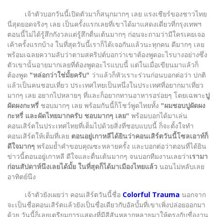
เจ้าตัวบอกวันนี้เปิดตัวมาก็สนุกมากๆ เลย แรงเชียร์ของชาวไทย
นี่สุดยอดจริงๆ เลย เป็นครั้งแรกเลยที่เขาได้มาแสดงเดี่ยวที่กรุงเทพฯ
ตอนนี้ไม่ได้รู้สึกกังวลแต่รู้สึกตื่นเต้นมากๆ ก่อนจะถามว่ามีใครเคยเจอ
เค้าครั้งแรกบ้าง ในที่สุดวันนี้เราก็ได้เจอกันแล้วนะทุกคน ดีมากๆ เลย
พร้อมเฉลยความลับว่าตามสคริปต์บอกว่าเขาต้องพูดอะไรบางอย่างซึ่ง
ตัวเขานั้นอายมากเลยที่ต้องพูดอะไรแบบนี้ แต่ในเมื่อเขียนมาแล้วก็
ต้องพูด
"หล่อกว่าใช่มั้ยครับ"
ว่าแล้วก็หัวเราะร่วนก่อนบอกต่อว่า ปกติ
แล้วเป็นคนชอบเที่ยว ประเทศไทยเป็นหนึ่งในประเทศที่อยากมาเที่ยว
มากๆ เลย อยากไปหลายๆ ที่และก็อยากทานอาหารอร่อยๆ โดยเฉพาะ
ปู
ผัดผงกะหรี่
ชอบมากๆ เลย พร้อมกันนี้ก็โชว์พูดไทยทั้ง
"ผมชอบปูผัดผง
กะหรี่ และผัดไทยมากครับ ชอบมากๆ เลย"
พร้อมบอกได้มาเล่น
คอนเสิร์ตในประเทศไทยที่เต็มไปด้วยสิ่งที่ชอบแบบนี้ ก็จะตั้งใจทำ
คอนเสิร์ตให้เต็มที่เลย
ตอนอยู่เกาหลีได้ยินว่าคอนเสิร์ตวันนี้โซลเอาท์ก็
ดีใจมากๆ
พร้อมย้ำคำขอบคุณซะหลายครั้ง และบอกต่อว่าตอนที่ได้ยิน
ข่าวนี้ตอนอยู่เกาหลี ดีใจและตื่นเต้นมากๆ จนบอกทีมงานเลยว่า
เรามา
ก่อนสัปดาห์นึงเลยได้มั้ย ในที่สุดก็ได้มาเมืองไทยแล้ว
นอนไม่หลับเลย
อาทิตย์นึง
เจ้าตัวยังเผยว่า คอนเสิร์ตวันนี้ชื่อ
Colorful Trauma
นอกจาก
จะเป็นชื่อคอนเสิร์ตแล้วยังเป็นชื่อเดียวกับอัลบั้มที่เขาเพิ่งปล่อยออกมา
ด้วย วันนี้ก็เลยเตรียมการแสดงที่มีสีสันหลากหลายมาให้ตรงกับชื่องาน