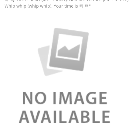
Whip whip (whip whip). Your time is 틱 택"