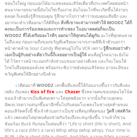
ชอบใจใหญ่ ก่อนบอกได้มาแสดงคอนเสิร์ตเดี่ยวที่ประเทศไทยต่อหน้า
คนมากมายขนาดนี้มันไม่ใช่เรื่องง่าย มันไม่อะไรที่จะเกิดขึ้นได้ง่ายๆ
ตลอด ก็เลยยิ่งรู้สึกขอบคุณ รู้สึกมากไปกว่าคำว่าขอบคุณเสียอีก และ
อยากจะทำเวทีออกมาให้ดีที่สุด
สิ่งที่เขาจะสามารถทำให้ MOODZ ได้ก็
คงจะเป็นการร้องเพลงและการทำเพลง ในอนาคตต่อก็จะเป็น
WOODZ ที่ได้เตรียมอะไรดีๆ ออกมาให้ทุกคนได้ดูกัน
อะไรที่ทุกคนคาด
ไม่ถึงเลย ก่อนถามถึงของขวัญที่เตรียมมาจากเกาหลีที่เจ้าตัวบอกว่า
หน้าตาคล้าย Sour Candy ที่ทุกคนดูไปใน VCR เพราะ
รู้สึกเสมอว่าตัว
เองเป็นผู้รับอย่างเดียววันนี้ก็เลยอยากเป็นผู้ให้
คนที่อยู่ไกลน่าจะยังไม่
ได้ ไว้คราวหน้าจะออกกำลังส่วนแขนมาอย่างดีเลย และก็จะโยนให้
ไกลไปถึงสุดฮอลล์เลย พร้อมกระซิบว่าหลังคอนเสิร์ตจบ อาจจะมีของ
ขวัญพิเศษให้อีกอย่างนึงด้วย
เวทีต่อมาที่
WOODZ
เสกพื้นที่แห่งนี้ให้ร้อนแรงขึ้นราวกับสีแดง
เพลิง กับเพลง
Kiss of fire
และ
Chaser
ซึ่งหลายคนชอบท่อนไฮโน้ต
ของเจ้าตัวมากเป็นพิเศษเพราะใส่สุดพลังมาก จากนั้นก็ชวนทุกคน
อัพเลเวลความสนุกขึ้นมาอีกขั้นไปกับคอมโบเพลงในช่วงสุดท้ายของ
คอนเสิร์ตครั้งนี้ ซึ่งเจ้าตัวบอกว่าเป็นช่วงที่สนุกที่สุดของ
วู้ดจึ เฟสติวัล
แล้ว เพลงต่อไปทุกคนต้องช่วยกันร้องถึงจะสนุกยิ่งขึ้น ว่าแล้วก็ชวน
ซ้อมร้อง Buck กันก่อนในท่อนที่ว่า "Life is short (life is short). And
life's a race (life's a race) Whip whip (whip whip). Your time is
틱 택. Life is short (life is short). And life's a race (life's a race).