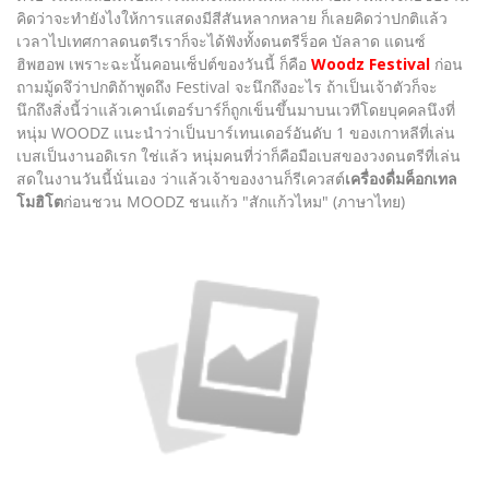
คิดว่าจะทำยังไงให้การแสดงมีสีสันหลากหลาย ก็เลยคิดว่าปกติแล้ว
เวลาไปเทศกาลดนตรีเราก็จะได้ฟังทั้งดนตรีร็อค บัลลาด แดนซ์
ฮิพฮอพ เพราะฉะนั้นคอนเซ็ปต์ของวันนี้ ก็คือ
Woodz Festival
ก่อน
ถามมู้ดจึว่าปกติถ้าพูดถึง Festival จะนึกถึงอะไร ถ้าเป็นเจ้าตัวก็จะ
นึกถึงสิ่งนี้ว่าแล้วเคาน์เตอร์บาร์ก็ถูกเข็นขึ้นมาบนเวทีโดยบุคคลนึงที่
หนุ่ม WOODZ แนะนำว่าเป็นบาร์เทนเดอร์อันดับ 1 ของเกาหลีที่เล่น
เบสเป็นงานอดิเรก ใช่แล้ว หนุ่มคนที่ว่าก็คือมือเบสของวงดนตรีที่เล่น
สดในงานวันนี้นั่นเอง ว่าแล้วเจ้าของงานก็รีเควสต์
เครื่องดื่มค็อกเทล
โมฮิโต
ก่อนชวน MOODZ ชนแก้ว "สักแก้วไหม" (ภาษาไทย)