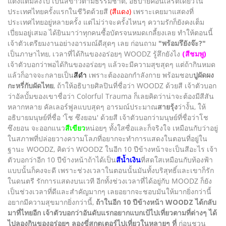
แต่งแต้มลงไป เป็นสีขาวตามธรรมชาติ, อธิบายคอนเสิร์ตเดี่ยวใน
ประเทศไทยครั้งแรกในชีวิตด้วยสี
(สีแดง)
เพราะเคยมาแสดงที่
ประเทศไทยอยู่หลายครั้ง แต่ไม่ว่าจะครั้งไหนๆ ความรักก็ยังคงเต็ม
เปี่ยมอยู่เสมอ ได้ยินมาว่าทุกคนซื้อบัตรจนหมดเกลี้ยงเลย ทำให้ตอนนี้
เจ้าตัวเตรียมงานอย่างอารมณ์ดีสุดๆ เลย ก่อนถาม
"พร้อมรึยังจ๊ะ?"
เป็นภาษาไทย, เวลาที่ได้กินของอร่อยๆ WOODZ รู้สึกยังไง
(สีชมพู)
เจ้าตัวบอกว่าพอได้กินของอร่อยๆ แล้วจะมีความสุขสุดๆ แต่ถ้ากินหมด
แล้วก็อาจจะกลายเป็น
สีดำ
เพราะต้องออกกำลังกาย พร้อมชอบ
ปูผัดผง
กะหรี่กับผัดไทย
, ถ้าให้อธิบายศิลปินที่ชื่อว่า WOODZ ด้วยสี เจ้าตัวบอก
ว่าอัลบั้มของเขาชื่อว่า Colorful Trauma ก็เลยคิดว่าน่าจะต้องมีสีสัน
หลากหลาย คัลเลอร์ฟูลแบบสุดๆ อารมณ์ประมาณ
สายรุ้ง
ว่างั้น, ให้
อธิบายมนุษย์ที่ชื่อ 'โช ซึงยอน' ด้วยสี เจ้าตัวบอกว่ามนุษย์ที่ชื่อว่าโช
ซึงยอน จะออกแนว
สีเขียว
หน่อยๆ ทั้งใสซื่อและก็จริงใจ เหมือนกับว่าอยู่
ในสภาพที่ปล่อยวางความโลภที่อยากจะทำการแสดงในตอนที่อยู่ใน
ฐานะ WOODZ, คิดว่า WOODZ ในอีก 10 ปีข้างหน้าจะเป็นสีอะไร เจ้า
ตัวบอกว่าอีก 10 ปีข้างหน้าถ้าได้เป็น
สีน้ำเงิน
ที่สดใสเหมือนกับท้องฟ้า
แบบนั้นก็คงจะดี เพราะช่วงเวลาในตอนนั้นมันทั้งบริสุทธิ์และเขาก็รัก
ในดนตรี รักการแสดงบนเวที อีกทั้งช่วงเวลาที่ได้อยู่กับ MOODZ ก็ยัง
เป็นช่วงเวลาที่ดีและสำคัญมากๆ เลยอยากจะชอบมันให้มากยิ่งกว่านี้
อยากมีความสุขมากยิ่งกว่านี้,
ถ้าในอีก 10 ปีข้างหน้า WOODZ ได้กลับ
มาที่ไทยอีก เจ้าตัวบอกว่าอันดับแรกอยากแบกเป้ไปเที่ยวตามที่ต่างๆ ได้
ไปลองกินของอร่อยๆ ลองขี่สกูตเตอร์ไปเที่ยวในหลายๆ ที่
ก่อนชวน