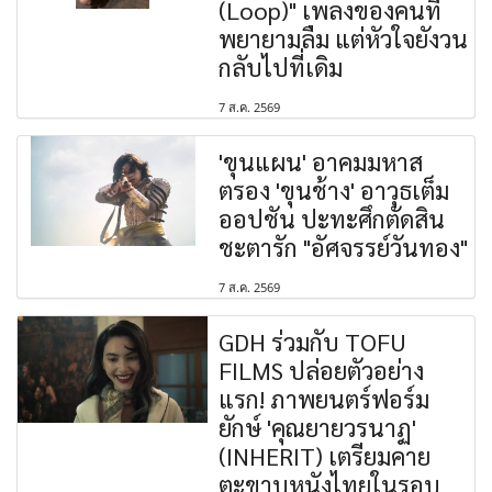
(Loop)" เพลงของคนที่
พยายามลืม แต่หัวใจยังวน
กลับไปที่เดิม
7 ส.ค. 2569
'ขุนแผน' อาคมมหาส
ตรอง 'ขุนช้าง' อาวุธเต็ม
ออปชัน ปะทะศึกตัดสิน
ชะตารัก "อัศจรรย์วันทอง"
7 ส.ค. 2569
GDH ร่วมกับ TOFU
FILMS ปล่อยตัวอย่าง
แรก! ภาพยนตร์ฟอร์ม
ยักษ์ 'คุณยายวรนาฏ'
(INHERIT) เตรียมคาย
ตะขาบหนังไทยในรอบ