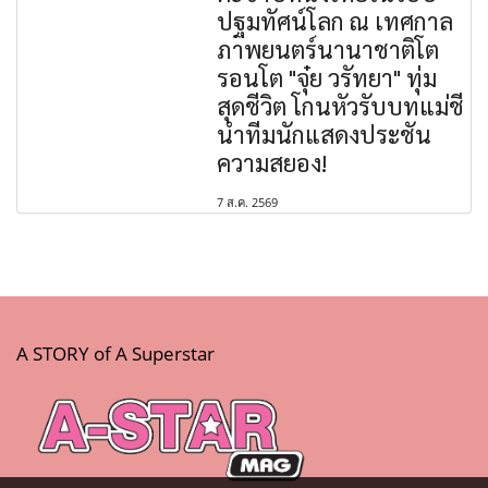
ปฐมทัศน์โลก ณ เทศกาล
ภาพยนตร์นานาชาติโต
รอนโต "จุ๋ย วรัทยา" ทุ่ม
สุดชีวิต โกนหัวรับบทแม่ชี
นำทีมนักแสดงประชัน
ความสยอง!
7 ส.ค. 2569
A STORY of A Superstar