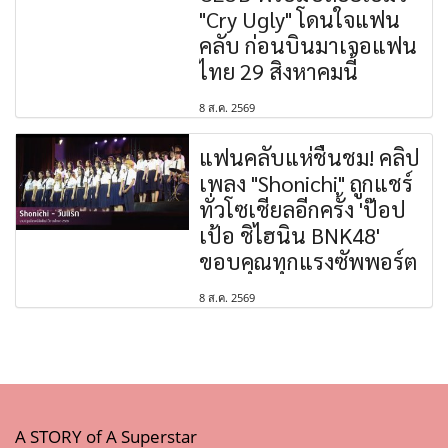
"Cry Ugly" โดนใจแฟน
คลับ ก่อนบินมาเจอแฟน
ไทย 29 สิงหาคมนี้
8 ส.ค. 2569
แฟนคลับแห่ชื่นชม! คลิป
เพลง "Shonichi" ถูกแชร์
ทั่วโซเชียลอีกครั้ง 'ป๊อป
เป้อ ชิไฮนิน BNK48'
ขอบคุณทุกแรงซัพพอร์ต
8 ส.ค. 2569
A STORY of A Superstar