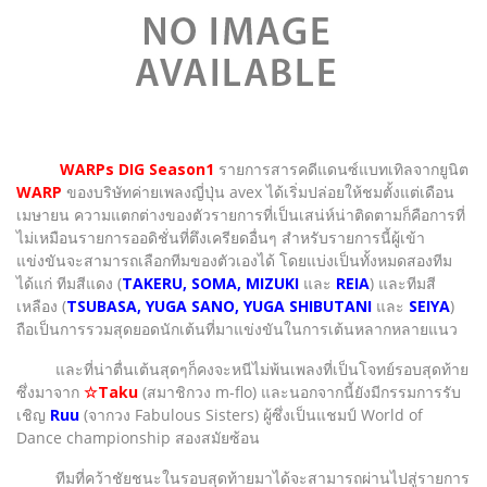
WARPs DIG Season1
รายการสารคดีแดนซ์แบทเทิลจากยูนิต
WARP
ของบริษัทค่ายเพลงญี่ปุ่น avex ได้เริ่มปล่อยให้ชมตั้งแต่เดือน
เมษายน ความแตกต่างของตัวรายการที่เป็นเสน่ห์น่าติดตามก็คือการที่
ไม่เหมือนรายการออดิชั่นที่ตึงเครียดอื่นๆ สำหรับรายการนี้ผู้เข้า
แข่งขันจะสามารถเลือกทีมของตัวเองได้ โดยแบ่งเป็นทั้งหมดสองทีม
ได้แก่ ทีมสีแดง (
TAKERU, SOMA, MIZUKI
และ
REIA
) และทีมสี
เหลือง (
TSUBASA, YUGA SANO, YUGA SHIBUTANI
และ
SEIYA
)
ถือเป็นการรวมสุดยอดนักเต้นที่มาแข่งขันในการเต้นหลากหลายแนว
และที่น่าตื่นเต้นสุดๆก็คงจะหนีไม่พ้นเพลงที่เป็นโจทย์รอบสุดท้าย
ซึ่งมาจาก
☆Taku
(สมาชิกวง m-flo) และนอกจากนี้ยังมีกรรมการรับ
เชิญ
Ruu
(จากวง Fabulous Sisters) ผู้ซึ่งเป็นแชมป์ World of
Dance championship สองสมัยซ้อน
ทีมที่คว้าชัยชนะในรอบสุดท้ายมาได้จะสามารถผ่านไปสู่รายการ