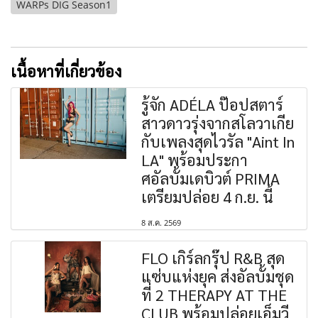
WARPs DIG Season1
เนื้อหาที่เกี่ยวข้อง
รู้จัก ADÉLA ป๊อปสตาร์
สาวดาวรุ่งจากสโลวาเกีย
กับเพลงสุดไวรัล "Aint In
LA" พร้อมประกา
ศอัลบั้มเดบิวต์ PRIMA
เตรียมปล่อย 4 ก.ย. นี้
8 ส.ค. 2569
FLO เกิร์ลกรุ๊ป R&B สุด
แซ่บแห่งยุค ส่งอัลบั้มชุด
ที่ 2 THERAPY AT THE
CLUB พร้อมปล่อยเอ็มวี