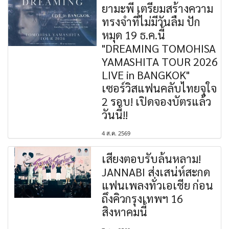
ยามะพี เตรียมสร้างความ
ทรงจำที่ไม่มีวันลืม ปัก
หมุด 19 ธ.ค.นี้
"DREAMING TOMOHISA
YAMASHITA TOUR 2026
LIVE in BANGKOK"
เซอร์วิสแฟนคลับไทยจุใจ
2 รอบ! เปิดจองบัตรแล้ว
วันนี้!!
4 ส.ค. 2569
เสียงตอบรับล้นหลาม!
JANNABI ส่งเสน่ห์สะกด
แฟนเพลงทั่วเอเชีย ก่อน
ถึงคิวกรุงเทพฯ 16
สิงหาคมนี้