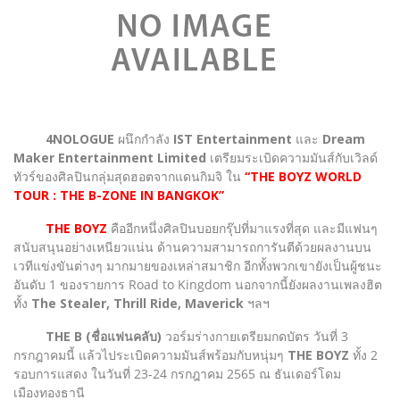
4NOLOGUE
ผนึกกำลัง
IST Entertainment
และ
Dream
Maker Entertainment Limited
เตรียมระเบิดความมันส์กับเวิลด์
ทัวร์ของศิลปินกลุ่มสุดฮอตจากแดนกิมจิ ใน
“THE BOYZ WORLD
TOUR : THE B-ZONE IN BANGKOK”
THE BOYZ
คืออีกหนึ่งศิลปินบอยกรุ๊ปที่มาแรงที่สุด และมีแฟนๆ
สนับสนุนอย่างเหนียวแน่น ด้านความสามารถการันตีด้วยผลงานบน
เวทีแข่งขันต่างๆ มากมายของเหล่าสมาชิก อีกทั้งพวกเขายังเป็นผู้ชนะ
อันดับ 1 ของรายการ Road to Kingdom นอกจากนี้ยังผลงานเพลงฮิต
ทั้ง
The Stealer, Thrill Ride, Maverick
ฯลฯ
THE B (ชื่อแฟนคลับ)
วอร์มร่างกายเตรียมกดบัตร วันที่ 3
กรกฎาคมนี้ แล้วไประเบิดความมันส์พร้อมกับหนุ่มๆ
THE BOYZ
ทั้ง 2
รอบการแสดง ในวันที่ 23-24 กรกฎาคม 2565 ณ ธันเดอร์โดม
เมืองทองธานี