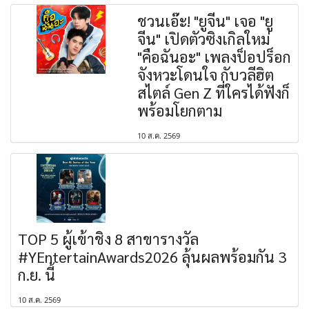
ชวนเอ๊ะ! "ยูจีน" เจอ "ยู
จีน" เปิดตัวซิงเกิลใหม่
"คือฉันอะ" เพลงป็อปร็อก
จังหวะโดนใจ กับวลีฮิต
สไตล์ Gen Z ที่ใครได้ฟังก็
พร้อมโยกตาม
10 ส.ค. 2569
TOP 5 ผู้เข้าชิง 8 สาขารางวัล
#YEntertainAwards2026 ลุ้นผลพร้อมกัน 3
ก.ย. นี้
10 ส.ค. 2569