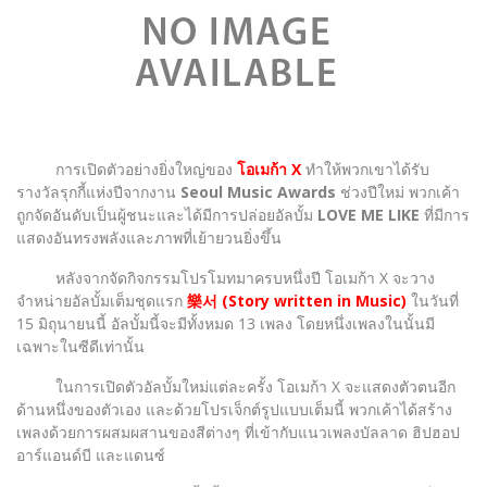
การเปิดตัวอย่างยิ่งใหญ่ของ
โอเมก้า X
ทำให้พวกเขาได้รับ
รางวัลรุกกี้แห่งปีจากงาน
Seoul Music Awards
ช่วงปีใหม่ พวกเค้า
ถูกจัดอันดับเป็นผู้ชนะและได้มีการปล่อยอัลบั้ม
LOVE ME LIKE
ที่มีการ
แสดงอันทรงพลังและภาพที่เย้ายวนยิ่งขึ้น
หลังจากจัดกิจกรรมโปรโมทมาครบหนึ่งปี โอเมก้า X จะวาง
จำหน่ายอัลบั้มเต็มชุดแรก
樂서 (Story written in Music)
ในวันที่
15 มิถุนายนนี้ อัลบั้มนี้จะมีทั้งหมด 13 เพลง โดยหนึ่งเพลงในนั้นมี
เฉพาะในซีดีเท่านั้น
ในการเปิดตัวอัลบั้มใหม่แต่ละครั้ง โอเมก้า X จะแสดงตัวตนอีก
ด้านหนึ่งของตัวเอง และด้วยโปรเจ็กต์รูปแบบเต็มนี้ พวกเค้าได้สร้าง
เพลงด้วยการผสมผสานของสีต่างๆ ที่เข้ากับแนวเพลงบัลลาด ฮิปฮอป
อาร์แอนด์บี และแดนซ์