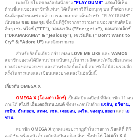
เพลงโปรโมตของอัลบั้มนี้อย่าง
“PLAY DUMB”
แสดงให้เห็น
ด้านขี้เล่นของสมาชิกที่แฟนๆ ได้เห็นจากวิดีโอสนุกๆ บน ติ๊กต่อก และ
นั่นคือบุคลิกของพวกเค้า การออกแบบท่าเต้นสำหรับ "PLAY DUMB"
เป็นของ
ชอย ยอง จุน
ซึ่งเป็นที่รู้จักจากการร่วมงานของเขากับศิลปิน
อื่นๆ เช่น
ทไวซ์ ("TT"), วอนนาวัน ("Energetic"), มอนสตาเอ็กซ์
("DRAMARAMA" & "Jealousy"), เซเว่นทีน (" Don't Want to
Cry" & "Adore U")
และอีกมากมาย
สำหรับอัลบั้มเดี่ยว อย่างเพลง
LOVE ME LIKE
และ
VAMOS
สมาชิกของวงได้มีส่วนร่วม สนับสนุนในการผลิตและ/หรือเขียนเพลง
บางส่วนของพวกเขา และสำหรับอัลบั้มเต็มนี้ สมาชิกได้มีส่วนร่วมอีก
ครั้งในการแต่งและเขียนเพลงบางเพลงในอัลบั้มนี้
เกี่ยวกับ OMEGA X
OMEGA X (โอเมก้า เอ็กซ์)
เป็นศิลปินเคป๊อป ที่มีสมาชิก 11 คน
ภายใต้
สไปร์ เอ็นเตอร์เทนเมนต์
ซึ่งประกอบไปด้วย
แจฮัน, ฮวีชาน,
เซบิน, ฮันกยอม, แทดง, เซน, เจฮยอน, เควิน, จองฮุน,ฮยอก
และ
เย
ชาน
สมาชิก
OMEGA X
ทุกคนเคยปรากฏตัวในรายการเรียลลิตี้ ทีวี
ออดิชั่น หรือเดบิวต์ร่วมกับศิลปินเคป็อปอื่นๆ ซึ่งทำให้
โอเมก้า X
มี