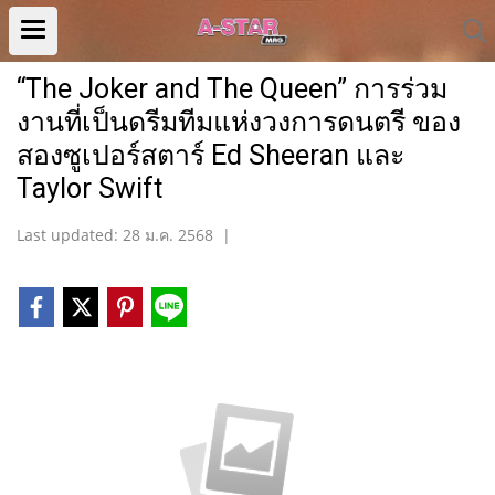
“The Joker and The Queen” การร่วม
งานที่เป็นดรีมทีมแห่งวงการดนตรี ของ
สองซูเปอร์สตาร์ Ed Sheeran และ
Taylor Swift
Last updated: 28 ม.ค. 2568
|