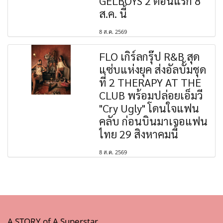
GELBOYS 2 ตอนแรก 8
ส.ค. นี้
8 ส.ค. 2569
FLO เกิร์ลกรุ๊ป R&B สุด
แซ่บแห่งยุค ส่งอัลบั้มชุด
ที่ 2 THERAPY AT THE
CLUB พร้อมปล่อยเอ็มวี
"Cry Ugly" โดนใจแฟน
คลับ ก่อนบินมาเจอแฟน
ไทย 29 สิงหาคมนี้
8 ส.ค. 2569
A STORY of A Superstar