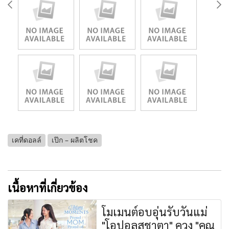
เคที่ดอลล์
เป๊ก – ผลิตโชค
เนื้อหาที่เกี่ยวข้อง
โมเมนต์อบอุ่นรับวันแม่
"โอปอลสุชาตา" ควง "คุณ