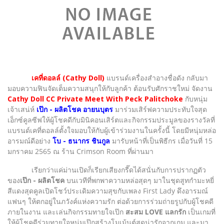
เคที่ดอลล์ (Cathy Doll)
แบรนด์เครื่องสำอางชื่อดัง กลับมา
มอบความฟินจัดเต็มความสนุกให้กับลูกค้า ต้อนรับศักราชใหม่ จัดงาน
Cathy Doll CC Private Meet With Peck Palitchoke
กับหนุ่ม
เจ้าเสน่ห์
เป๊ก - ผลิตโชค อายนบุตร
มาร่วมเสิร์ฟความประทับใจสุด
เอ็กซ์คูลซีฟให้ผู้โชคดีกับมินิคอนเสิร์ตและกิจกรรมประมูลของรางวัลที่
แบรนด์เคที่ดอลล์ตั้งใจมอบให้กับผู้เข้าร่วมงานในครั้งนี้ โดยมีหนุ่มหล่อ
อารมณ์ดีอย่าง
โบ - ธนากร ชินกูล
มารับหน้าที่เป็นพิธีกร เมื่อวันที่ 15
มกราคม 2565 ณ ร้าน Crimson Room ที่ผ่านมา
เรียกว่าแค่ม่านเปิดก็เรียกเสียงกรี๊ดได้สนั่นกับการปรากฏตัว
ของ
เป๊ก - ผลิตโชค
บนเวทีที่พกพาความหล่อสุดๆ มาในชุดสูทกำมะหยี่
สีแดงสุดคูลเปิดโชว์ประเดิมความสุขกับเพลง First Lady ดึงอารมณ์
แฟนๆ ให้ตกอยู่ในภวังค์แห่งความรัก ต่อด้วยการร่วมถ่ายรูปกับผู้โชคดี
ภายในงาน และเล่นกิจกรรมทายใจเป๊ก
สะสม LOVE แลกรัก
เป็นเกมที่
ให้ผู้โชคดีร่วมทายใจหนุ่มเป๊กสร้างโมเม้นต์สุดน่ารักจากเกม และมา