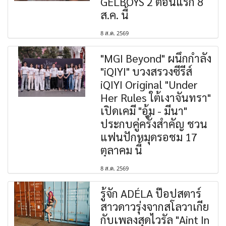
GELBOYS 2 ตอนแรก 8
ส.ค. นี้
8 ส.ค. 2569
"MGI Beyond" ผนึกกำลัง
"iQIYI" บวงสรวงซีรีส์
iQIYI Original "Under
Her Rules ใต้เงาจันทรา"
เปิดเคมี "อุ้ม - มีนา"
ประกบคู่ครั้งสำคัญ ชวน
แฟนปักหมุดรอชม 17
ตุลาคม นี้
8 ส.ค. 2569
รู้จัก ADÉLA ป๊อปสตาร์
สาวดาวรุ่งจากสโลวาเกีย
กับเพลงสุดไวรัล "Aint In