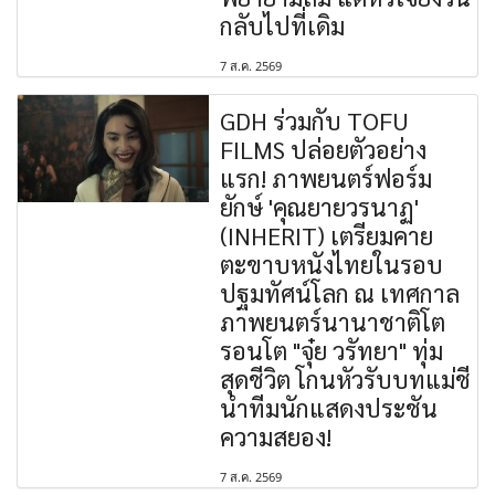
กลับไปที่เดิม
7 ส.ค. 2569
GDH ร่วมกับ TOFU
FILMS ปล่อยตัวอย่าง
แรก! ภาพยนตร์ฟอร์ม
ยักษ์ 'คุณยายวรนาฏ'
(INHERIT) เตรียมคาย
ตะขาบหนังไทยในรอบ
ปฐมทัศน์โลก ณ เทศกาล
ภาพยนตร์นานาชาติโต
รอนโต "จุ๋ย วรัทยา" ทุ่ม
สุดชีวิต โกนหัวรับบทแม่ชี
นำทีมนักแสดงประชัน
ความสยอง!
7 ส.ค. 2569