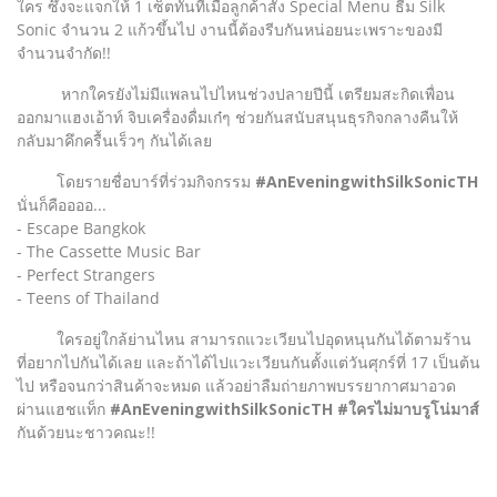
ใคร ซึ่งจะแจกให้ 1 เซ็ตทันทีเมื่อลูกค้าสั่ง Special Menu ธีม Silk
Sonic จำนวน 2 แก้วขึ้นไป งานนี้ต้องรีบกันหน่อยนะเพราะของมี
จำนวนจำกัด!!
หากใครยังไม่มีแพลนไปไหนช่วงปลายปีนี้ เตรียมสะกิดเพื่อน
ออกมาแฮงเอ้าท์ จิบเครื่องดื่มเก๋ๆ ช่วยกันสนับสนุนธุรกิจกลางคืนให้
กลับมาคึกครื้นเร็วๆ กันได้เลย
โดยรายชื่อบาร์ที่ร่วมกิจกรรม
#AnEveningwithSilkSonicTH
นั่นก็คืออออ...
- Escape Bangkok
- The Cassette Music Bar
- Perfect Strangers
- Teens of Thailand
ใครอยู่ใกล้ย่านไหน สามารถแวะเวียนไปอุดหนุนกันได้ตามร้าน
ที่อยากไปกันได้เลย และถ้าได้ไปแวะเวียนกันตั้งแต่วันศุกร์ที่ 17 เป็นต้น
ไป หรือจนกว่าสินค้าจะหมด แล้วอย่าลืมถ่ายภาพบรรยากาศมาอวด
ผ่านแฮชแท็ก
#AnEveningwithSilkSonicTH #ใครไม่มาบรูโน่มาส์
กันด้วยนะชาวคณะ!!