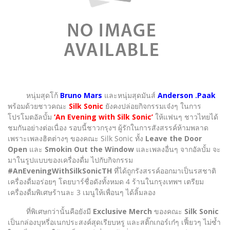
หนุ่มสุดโก้
Bruno Mars
และหนุ่มสุดมันส์
Anderson .Paak
พร้อมด้วยชาวคณะ
Silk Sonic
ยังคงปล่อยกิจกรรมเจ๋งๆ ในการ
โปรโมตอัลบั้ม
‘An Evening with Silk Sonic’
ให้แฟนๆ ชาวไทยได้
ชมกันอย่างต่อเนื่อง รอบนี้ชาวกรุงฯ ผู้รักในการสังสรรค์ห้ามพลาด
เพราะเพลงฮิตต่างๆ ของคณะ Silk Sonic ทั้ง
Leave the Door
Open
และ
Smokin Out the Window
และเพลงอื่นๆ จากอัลบั้ม จะ
มาในรูปแบบของเครื่องดื่ม ไปกับกิจกรรม
#AnEveningWithSilkSonicTH
ที่ได้ถูกรังสรรค์ออกมาเป็นรสชาติ
เครื่องดื่มอร่อยๆ โดยบาร์ชื่อดังทั้งหมด 4 ร้านในกรุงเทพฯ เตรียม
เครื่องดื่มพิเศษร้านละ 3 เมนูให้เพื่อนๆ ได้ลิ้มลอง
ที่พิเศษกว่านั้นคือยังมี
Exclusive Merch
ของคณะ
Silk Sonic
เป็นกล่องบุหรี่อเนกประสงค์สุดเรียบหรู และสติ๊กเกอร์เก๋ๆ เฟี้ยวๆ ไม่ซ้ำ