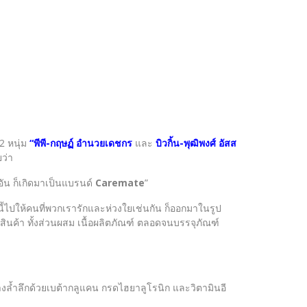
2 หนุ่ม
“พีพี-กฤษฏ์ อำนวยเดชกร
และ
บิวกิ้น-พุฒิพงศ์ อัสส
ว่า
อัน ก็เกิดมาเป็นแบรนด์
Caremate
”
ี้ไปให้คนที่พวกเรารักและห่วงใยเช่นกัน ก็ออกมาในรูป
าสินค้า ทั้งส่วนผสม เนื้อผลิตภัณฑ์ ตลอดจนบรรจุภัณฑ์
ย่างล้ำลึกด้วยเบต้ากลูแคน กรดไฮยาลูโรนิก และวิตามินอี