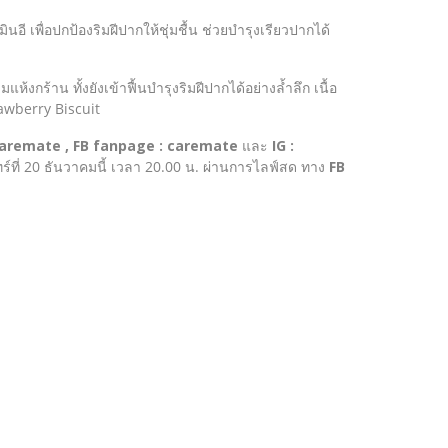
ี เพื่อปกป้องริมฝีปากให้ชุ่มชื้น ช่วยบำรุงเรียวปากได้
้งกร้าน ทั้งยังเข้าฟื้นบำรุงริมฝีปากได้อย่างล้ำลึก เนื้อ
rawberry Biscuit
caremate , FB fanpage : caremate
และ
IG :
จันทร์ที่ 20 ธันวาคมนี้ เวลา 20.00 น. ผ่านการไลฟ์สด ทาง
FB