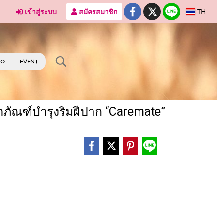
เข้าสู่ระบบ
สมัครสมาชิก
TH
RO
EVENT
ผลิตภัณฑ์บำรุงริมฝีปาก “Caremate”