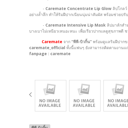
-
Caremate Concentrate Lip Glow
ลิปโกลว์ 
อย่างล้ำลึก ทำให้ริมฝีปากเนียนนุ่มน่าสัมผัส พร้อมช่วยป
-
Caremate Intensive Lip Mask
ลิปมาส์กสำหร
บางเบาไม่เหนียวเหนอะหนะ เพื่อเรียวปากแลดูสุขภาพดี ชว
Caremate
จาก
“พีพี-บิวกิ้น”
พร้อมดูแลริมฝีปากขอ
caremate_official
ทั้งนี้แฟนๆ ยังสามารถติดตามงานแถ
fanpage : caremate
พีพี-บิวกิ้น