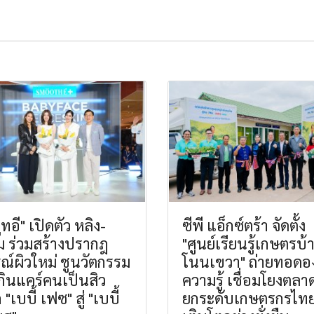
ูทอี" เปิดตัว หลิง-
ซีพี แอ็กซ์ตร้า จัดตั้ง
 ร่วมสร้างปรากฎ
"ศูนย์เรียนรู้เกษตรบ้
ณ์ผิวใหม่ ชูนวัตกรรม
โนนเขวา" ถ่ายทอดอง
ินแคร์คนเป็นสิว
ความรู้ เชื่อมโยงตลา
"เบบี้ เฟซ" สู่ "เบบี้
ยกระดับเกษตรกรไทย