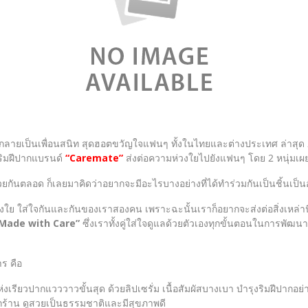
ยเป็นเพื่อนสนิท สุดฮอตขวัญใจแฟนๆ ทั้งในไทยและต่างประเทศ ล่าสุด 
งริมฝีปากแบรนด์
“Caremate”
ส่งต่อความห่วงใยไปยังแฟนๆ โดย 2 หนุ่มเผย
ันตลอด ก็เลยมาคิดว่าอยากจะมีอะไรบางอย่างที่ได้ทำร่วมกันเป็นชิ้นเป็น
งใย ใส่ใจกันและกันของเราสองคน เพราะฉะนั้นเราก็อยากจะส่งต่อสิ่งเหล่าน
Made with Care”
ซึ่งเราทั้งคู่ใส่ใจดูแลด้วยตัวเองทุกขั้นตอนในการพัฒน
ร คือ
่งเรียวปากแวววาวขั้นสุด ด้วยลิปเซรั่ม เนื้อสัมผัสบางเบา บำรุงริมฝีปากอ
ห้งกร้าน ดูสวยเป็นธรรมชาติและมีสุขภาพดี