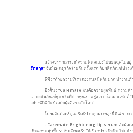
สร้างปรากฏการณ์ความฟินจนปังไม่หยุดฉุดไม่อยู่ กลา
รัตนกุล
” จับมือผุดธุรกิจร่วมกันครั้งแรก กับผลิตภัณฑ์บำรุ
พีพี :
“ด้วยความที่เราสองคนสนิทกันมาก ทำงานด้วยก
บิวกิ้น
: “
Caremate
มันคือความผูกพันธ์ ความห่ว
แบบผลิตภัณฑ์ดูแลริมฝีปากคุณภาพสูง ภายใต้คอนเซปท์
“
อย่างพิถีพิถันร่วมกับผู้ผลิตระดับโลก”
โดยผลิตภัณฑ์ดูแลริมฝีปากคุณภาพสูงนี้มี 4 รายกา
-
Caremate Brightening Lip serum
สัมผัสแห
เติมความชุ่มชื้นระดับเอ๊กซ์ตรีมให้เรียวปากเอิบอิ่ม ไม่แ