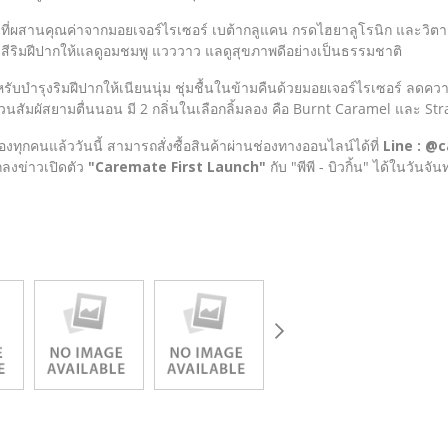
ที่ผสานคุณค่าจากมอยเจอร์ไรเซอร์ เบต้ากลูแคน กรดไฮยาลูโรนิก และวิตามินอ
รับสีริมฝีปากให้แลดูอมชมพู แวววาว แลดูสุขภาพดีอย่างเป็นธรรมชาติ
ับบำรุงริมฝีปากให้เนียนนุ่ม ชุ่มชื้นในข้ามคืนด้วยมอยเจอร์ไรเซอร์ ลดความแห
นสัมผัสยามตื่นนอน มี 2 กลิ่นในเลือกลิ้มลอง คือ Burnt Caramel และ St
งทุกคนแล้ววันนี้ สามารถสั่งซื้อสินค้าผ่านช่องทางออนไลน์ได้ที่
Line : @
ลงข่าวเปิดตัว
"Caremate First Launch"
กับ "พีพี - บิวกิ้น" ได้ในวัน