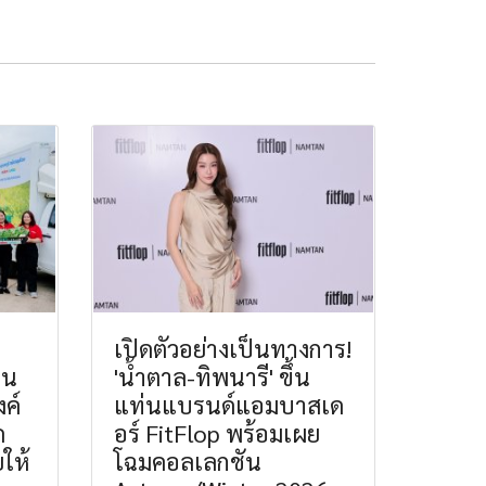
เปิดตัวอย่างเป็นทางการ!
าน
'น้ำตาล-ทิพนารี' ขึ้น
ค์
แท่นแบรนด์แอมบาสเด
ด
อร์ FitFlop พร้อมเผย
ให้
โฉมคอลเลกชัน