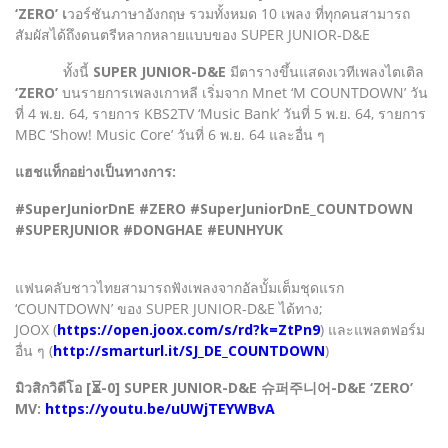
‘ZERO’ เ
วอร์ชันภาษาอังกฤษ รวมทั้งหมด 10 เพลง ที่ทุกคนสามารถ
สัมผัสได้ถึงดนตรีหลากหลายแบบของ SUPER JUNIOR-D&E
ทั้งนี้
SUPER JUNIOR-D&E
มีตารางขึ้นแสดงเวทีเพลงไตเติล
‘ZERO’
บนรายการเพลงเกาหลี เริ่มจาก Mnet ‘M COUNTDOWN’ วัน
ที่ 4 พ.ย. 64, รายการ KBS2TV ‘Music Bank’ วันที่ 5 พ.ย. 64, รายการ
MBC ‘Show! Music Core’ วันที่ 6 พ.ย. 64 และอื่น ๆ
แฮชแท็กอย่างเป็นทางการ:
#SuperJuniorDnE #ZERO #SuperJuniorDnE_COUNTDOWN
#SUPERJUNIOR #DONGHAE #EUNHYUK
แฟนคลับชาวไทยสามารถฟังเพลงจากอัลบั้มเต็มชุดแรก
‘COUNTDOWN’ ของ SUPER JUNIOR-D&E ได้ทาง;
JOOX (
https://open.joox.com/s/rd?k=ZtPn9
) และแพลตฟอร์ม
อื่น ๆ (
http://smarturl.it/SJ_DE_COUNTDOWN
)
มิวสิกวิดีโอ [⏳-0] SUPER JUNIOR-D&E 슈퍼주니어-D&E ‘ZERO’
MV:
https://youtu.be/uUWjTEYWBvA