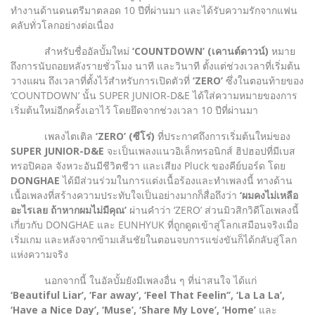
ทำงานด้านดนตรีมาตลอด 10 ปีที่ผ่านมา และได้รับความรักจากแฟน
คลับทั่วโลกอย่างต่อเนื่อง
สำหรับชื่ออัลบั้มใหม่
‘COUNTDOWN’ (เคานต์ดาวน์)
หมาย
ถึงการนับถอยหลังรายชั่วโมง นาที และวินาที ตั้งแต่ช่วงเวลาที่เริ่มต้น
วางแผน ถึงเวลาที่ตั้งไว้สำหรับการเปิดตัวที่
‘ZERO’
ซึ่งในตอนท้ายของ
‘COUNTDOWN’ นั้น SUPER JUNIOR-D&E ได้ใส่ความหมายของการ
เริ่มต้นใหม่อีกครั้งเอาไว้ โดยยึดจากช่วงเวลา 10 ปีที่ผ่านมา
เพลงไตเติล
‘ZERO’ (ซีโร่)
ที่ประกาศถึงการเริ่มต้นใหม่ของ
SUPER JUNIOR-D&E
จะเป็นเพลงแนวอิเล็กทรอนิกส์ ฮิปฮอปที่มีเบส
ทรอปิคอล จังหวะอันมีชีวิตชีวา และเสียง Pluck ของคีย์บอร์ด โดย
DONGHAE
ได้มีส่วนร่วมในการแต่งเนื้อร้องและทำเพลงนี้ ทางด้าน
เนื้อเพลงที่สร้างความประทับใจเป็นอย่างมากก็สื่อถึงว่า
‘ผมคงไม่เหลือ
อะไรเลย ถ้าหากผมไม่มีคุณ’
ผ่านคำว่า ‘ZERO’ ส่วนมิวสิกวิดีโอเพลงนี้
เกี่ยวกับ DONGHAE และ EUNHYUK ที่ถูกดูดเข้าสู่โลกเสมือนจริงเมื่อ
เริ่มเกม และหลังจากข้ามเส้นชัยในตอนจบการแข่งขันก็ได้กลับสู่โลก
แห่งความจริง
นอกจากนี้ ในอัลบั้มยังมีเพลงอื่น ๆ ที่น่าสนใจ ได้แก่
‘Beautiful Liar’, ‘Far away’, ‘Feel That Feelin’’, ‘La La La’,
‘Have a Nice Day’, ‘Muse’, ‘Share My Love’, ‘Home’
และ