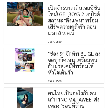
เปิดจักรวาลเล็บเจลซีซัน
ใหม่! GELBOYS 2 เดบิวต์
สถานะ "ติ่งแฟน" พร้อม
เสิร์ฟความคลั่งรัก ตอน
แรก 8 ส.ค.นี้
7 ส.ค. 2569
"ช่อง 9" จัดทัพ BL GL ลง
จอทุกวีคเอน เตรียมพบ
กับมวลเคมีที่พร้อมให้
หัวใจเต้นรัว
7 ส.ค. 2569
คนไทยเป็นอะไรกับคน
เก่า! 'INC MATAWEE' ส่ง
เพลง "รอบที่ล้าน