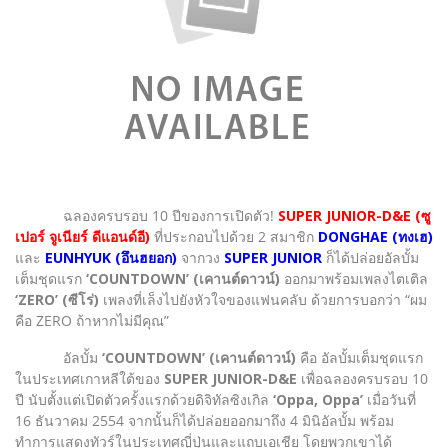
ฉลองครบรอบ 10 ปีของการเปิดตัว!
SUPER JUNIOR-D&E (ซู
เปอร์ จูเนียร์ ดีแอนด์อี)
ที่ประกอบไปด้วย 2 สมาชิก
DONGHAE (ทงเฮ)
และ
EUNHYUK (อึนฮยอก)
จากวง
SUPER JUNIOR
ก็ได้ปล่อยอัลบั้ม
เต็มชุดแรก
‘COUNTDOWN’ (เคานต์ดาวน์)
ออกมาพร้อมเพลงไตเติล
‘ZERO’ (ซีโร่)
เพลงที่เล็งไปยังหัวใจของแฟนคลับ ด้วยการบอกว่า “ผม
คือ ZERO ถ้าหากไม่มีคุณ”
อัลบั้ม
‘COUNTDOWN’ (เคานต์ดาวน์)
คือ อัลบั้มเต็มชุดแรก
ในประเทศเกาหลีใต้ของ
SUPER JUNIOR-D&E
เพื่อฉลองครบรอบ 10
ปี นับตั้งแต่เปิดตัวครั้งแรกด้วยดิจิทัลซิงเกิล
‘Oppa, Oppa’
เมื่อวันที่
16 ธันวาคม 2554 จากนั้นก็ได้ปล่อยออกมาถึง 4 มินิอัลบั้ม พร้อม
ทำการแสดงทัวร์ในประเทศญี่ปุ่นและแถบเอเชีย โดยพวกเขาได้