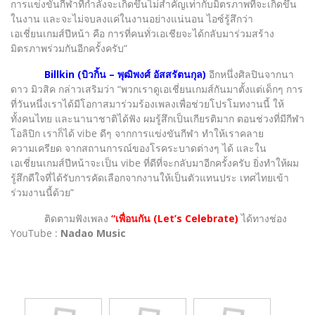
การแข่งขันกีฬาที่กำลังจะเกิดขึ้นไม่สำคัญเท่ากับมิตรภาพที่จะเกิดขึ้น
ในงาน และจะไม่จบลงแค่ในงานอย่างแน่นอน ไอซ์รู้สึกว่า
เอเชี่ยนเกมส์ปีหน้า คือ การที่คนทั่วเอเชียจะได้กลับมาร่วมสร้าง
มิตรภาพร่วมกันอีกครั้งครับ”
Billkin (บิวกิ้น – พุฒิพงศ์ อัสสรัตนกุล)
อีกหนึ่งศิลปินจากนา
ดาว มิวสิค กล่าวเสริมว่า “พวกเราดูเอเชี่ยนเกมส์กันมาตั้งแต่เด็กๆ การ
ที่วันหนึ่งเราได้มีโอกาสมาร่วมร้องเพลงเพื่อช่วยโปรโมทงานนี้ ให้
ทั้งคนไทย และนานาชาติได้ฟัง ผมรู้สึกเป็นเกียรติมาก ตอนช่วงที่มีกีฬา
โอลิปิก เราก็ได้ vibe ดีๆ จากการแข่งขันกีฬา ทำให้เราคลาย
ความเครียด จากสถานการณ์ของโรคระบาดต่างๆ ได้ และใน
เอเชี่ยนเกมส์ปีหน้าจะเป็น vibe ที่ดีที่จะกลับมาอีกครั้งครับ ยิ่งทำให้ผม
รู้สึกดีใจที่ได้รับการคัดเลือกจากงานให้เป็นตัวแทนประ เทศไทยเข้า
ร่วมงานนี้ด้วย”
ติดตามฟังเพลง
“เพื่อนกัน (Let’s Celebrate)
ได้ทางช่อง
YouTube :
Nadao Music