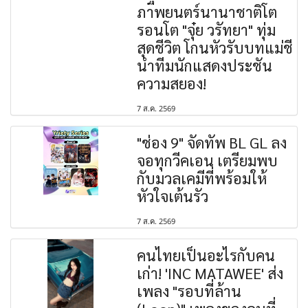
ภาพยนตร์นานาชาติโต
รอนโต "จุ๋ย วรัทยา" ทุ่ม
สุดชีวิต โกนหัวรับบทแม่ชี
นำทีมนักแสดงประชัน
ความสยอง!
7 ส.ค. 2569
"ช่อง 9" จัดทัพ BL GL ลง
จอทุกวีคเอน เตรียมพบ
กับมวลเคมีที่พร้อมให้
หัวใจเต้นรัว
7 ส.ค. 2569
คนไทยเป็นอะไรกับคน
เก่า! 'INC MATAWEE' ส่ง
เพลง "รอบที่ล้าน