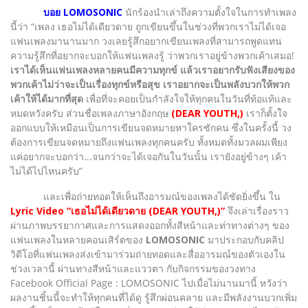
บอย LOMOSONIC
นักร้องนำเล่าถึงความตั้งใจในการทำเพลง
นี้ว่า “เพลง เธอไม่ได้เดียวดาย ถูกเขียนขึ้นในช่วงที่พวกเราไม่ได้เจอ
แฟนเพลงมานานมาก วงเลยรู้สึกอยากเขียนเพลงที่สามารถพูดแทน
ความรู้สึกที่อยากจะบอกให้แฟนเพลงรู้ ว่าพวกเราอยู่ข้างพวกเค้าเสมอ!
เราได้เห็นแฟนเพลงหลายคนมีความทุกข์ แล้วเราอยากรับฟังเสียงของ
พวกเค้าไม่ว่าจะเป็นเรื่องทุกข์หรือสุข เราอยากจะเป็นพลังบวกให้พวก
เค้าให้ได้มากที่สุด
เพื่อที่จะคอยเป็นกำลังใจให้ทุกคนในวันที่ท้อแท้และ
หมดหวังครับ ส่วนชื่อเพลงภาษาอังกฤษ
(DEAR YOUTH,)
เราก็ตั้งใจ
ออกแบบให้เหมือนเป็นการเขียนจดหมายหาใครซักคน ซึ่งในครั้งนี้ วง
ต้องการเขียนจดหมายถึงแฟนเพลงทุกคนครับ ทั้งหมดทั้งมวลผมเพียง
แค่อยากจะบอกว่า...จนกว่าจะได้เจอกันในวันนั้น เรายังอยู่ข้างๆ เค้า
ไม่ได้ไปไหนครับ”
และเพื่อถ่ายทอดให้เห็นถึงอารมณ์ของเพลงได้ชัดยิ่งขึ้น ใน
Lyric Video “เธอไม่ได้เดียวดาย (DEAR YOUTH,)”
จึงเล่าเรื่องราว
ผ่านภาพบรรยากาศและการแสดงออกทั้งสีหน้าและท่าทางต่างๆ ของ
แฟนเพลงในหลายคอนเสิร์ตของ
LOMOSONIC
มาประกอบกับคลิป
วิดีโอที่แฟนเพลงส่งเข้ามาร่วมถ่ายทอดและสื่ออารมณ์ของตัวเองใน
ช่วงเวลานี้ ผ่านทางสีหน้าและแววตา กับกิจกรรมของวงทาง
Facebook Official Page : LOMOSONIC ไปเมื่อไม่นานมานี้ หวังว่า
ผลงานชิ้นนี้จะทำให้ทุกคนที่ได้ดู รู้สึกผ่อนคลาย และมีพลังงานบวกเพิ่ม