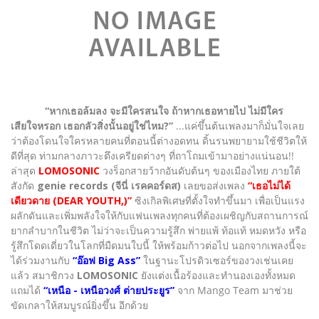
“หากเธอล้มลง จะมีใครสนใจ ถ้าหากเธอหายไป ไม่มีใคร
เสียใจหรอก เธอกลัวสิ่งนั้นอยู่ใช่ไหม?”
...แค่ขึ้นต้นเพลงมาก็มั่นใจเลย
ว่าต้องโดนใจใครหลายคนที่ตอนนี้ต่างอดทน ดิ้นรนพยายามใช้ชีวิตให้
ดีที่สุด ท่ามกลางภาวะตึงเครียดต่างๆ ที่ถาโถมเข้ามาอย่างแน่นอน!!
ล่าสุด
LOMOSONIC
วงร็อกสายว้ากอันดับต้นๆ ของเมืองไทย ภายใต้
สังกัด
genie records (จีนี่ เรคคอร์ดส)
เลยขอส่งเพลง
“เธอไม่ได้
เดียวดาย (DEAR YOUTH,)”
ซิงเกิลพิเศษที่ตั้งใจทำขึ้นมา เพื่อเป็นแรง
ผลักดันและเพิ่มพลังใจให้กับแฟนเพลงทุกคนที่ต้องเผชิญกับสถานการณ์
ยากลำบากในชีวิต ไม่ว่าจะเป็นความรู้สึก พ่ายแพ้ ท้อแท้ หมดหวัง หรือ
รู้สึกโดดเดี่ยวในโลกที่มืดมนใบนี้ ให้พร้อมก้าวต่อไป นอกจากเพลงนี้จะ
ได้ร่วมงานกับ
“อ๊อฟ Big Ass”
ในฐานะโปรดิวเซอร์ของวงเช่นเคย
แล้ว สมาชิกวง
LOMOSONIC
ยังแต่งเนื้อร้องและทำนองเองทั้งหมด
แถมได้
“เหนือ - เหนือวงศ์ ต่ายประยูร”
จาก Mango Team มาช่วย
ขัดเกลาให้สมบูรณ์ยิ่งขึ้น อีกด้วย