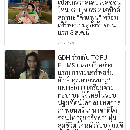
เปิดจักรวาลเล็บเจลซีซัน
ใหม่! GELBOYS 2 เดบิวต์
สถานะ "ติ่งแฟน" พร้อม
เสิร์ฟความคลั่งรัก ตอน
แรก 8 ส.ค.นี้
7 ส.ค. 2569
GDH ร่วมกับ TOFU
FILMS ปล่อยตัวอย่าง
แรก! ภาพยนตร์ฟอร์ม
ยักษ์ 'คุณยายวรนาฏ'
(INHERIT) เตรียมคาย
ตะขาบหนังไทยในรอบ
ปฐมทัศน์โลก ณ เทศกาล
ภาพยนตร์นานาชาติโต
รอนโต "จุ๋ย วรัทยา" ทุ่ม
สุดชีวิต โกนหัวรับบทแม่ชี