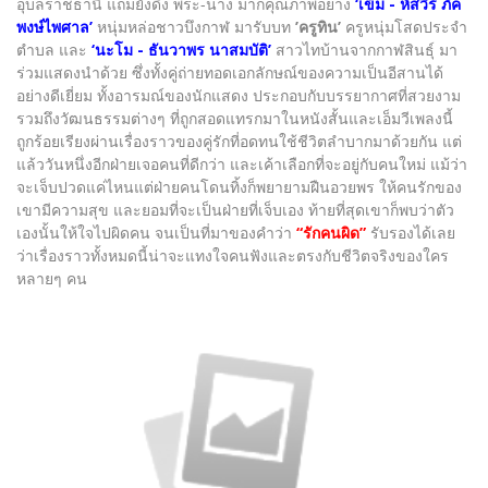
อุบลราชธานี แถมยังดึง พระ-นาง มากคุณภาพอย่าง
‘เข้ม - หัสวีร์ ภัค
พงษ์ไพศาล’
หนุ่มหล่อชาวบึงกาฬ มารับบท
’ครูทิน’
ครูหนุ่มโสดประจำ
ตำบล และ
‘นะโม - ธันวาพร นาสมบัติ’
สาวไทบ้านจากกาฬสินธุ์ มา
ร่วมแสดงนำด้วย ซึ่งทั้งคู่ถ่ายทอดเอกลักษณ์ของความเป็นอีสานได้
อย่างดีเยี่ยม ทั้งอารมณ์ของนักแสดง ประกอบกับบรรยากาศที่สวยงาม
รวมถึงวัฒนธรรมต่างๆ ที่ถูกสอดแทรกมาในหนังสั้นและเอ็มวีเพลงนี้
ถูกร้อยเรียงผ่านเรื่องราวของคู่รักที่อดทนใช้ชีวิตลำบากมาด้วยกัน แต่
แล้ววันหนึ่งอีกฝ่ายเจอคนที่ดีกว่า และเค้าเลือกที่จะอยู่กับคนใหม่ แม้ว่า
จะเจ็บปวดแค่ไหนแต่ฝ่ายคนโดนทิ้งก็พยายามฝืนอวยพร ให้คนรักของ
เขามีความสุข และยอมที่จะเป็นฝ่ายที่เจ็บเอง ท้ายที่สุดเขาก็พบว่าตัว
เองนั้นให้ใจไปผิดคน จนเป็นที่มาของคำว่า
“รักคนผิด”
รับรองได้เลย
ว่าเรื่องราวทั้งหมดนี้น่าจะแทงใจคนฟังและตรงกับชีวิตจริงของใคร
หลายๆ คน