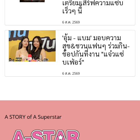
เตรียมเสิร์ฟความแซ่บ
เร็วๆ นี้
6 ส.ค. 2569
'อุ้ม - แบม' มอบความ
สุข&ชวนแฟนๆ ร่วมกิน-
ช้อปกันที่งาน "แจ๋วแซ่
บเฟ่อร์"
6 ส.ค. 2569
A STORY of A Superstar