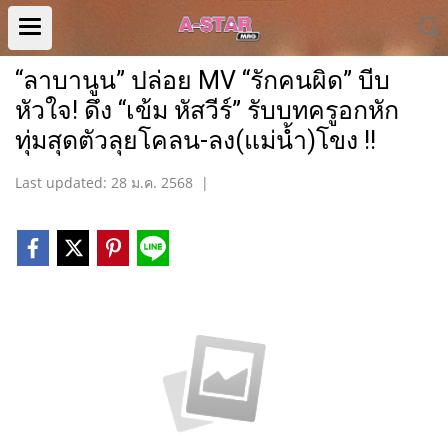
“ลาบานูน” ปล่อย MV “รักคนผิด” บีบ
หัวใจ! ดึง “เข้ม หัสวีร์” รับบทครูอกหัก
ทุ่มสุดตัวลุยโคลน-ลง(แม่น้ำ)โขง !!
Last updated: 28 ม.ค. 2568
|