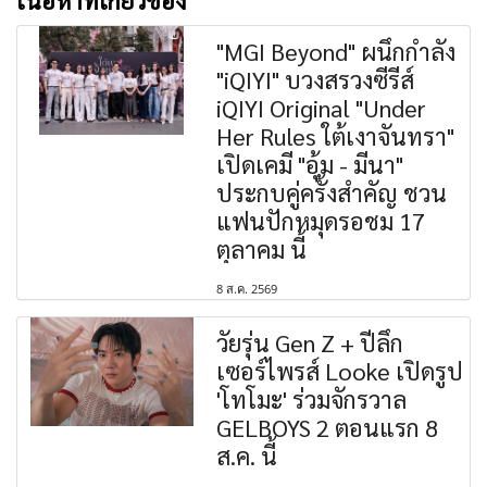
"MGI Beyond" ผนึกกำลัง
"iQIYI" บวงสรวงซีรีส์
iQIYI Original "Under
Her Rules ใต้เงาจันทรา"
เปิดเคมี "อุ้ม - มีนา"
ประกบคู่ครั้งสำคัญ ชวน
แฟนปักหมุดรอชม 17
ตุลาคม นี้
8 ส.ค. 2569
วัยรุ่น Gen Z + ปีลึก
เซอร์ไพรส์ Looke เปิดรูป
'โทโมะ' ร่วมจักรวาล
GELBOYS 2 ตอนแรก 8
ส.ค. นี้