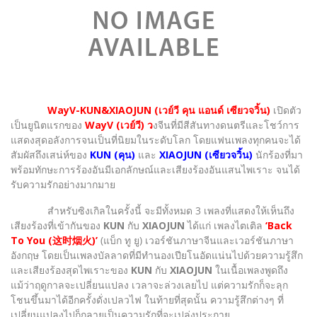
WayV-KUN&XIAOJUN (เวย์วี คุน แอนด์ เซียวจวิ้น)
เปิดตัว
เป็นยูนิตแรกของ
WayV (เวย์วี) ว
งจีนที่มีสีสันทางดนตรีและโชว์การ
แสดงสุดอลังการจนเป็นที่นิยมในระดับโลก โดยแฟนเพลงทุกคนจะได้
สัมผัสถึงเสน่ห์ของ
KUN (คุน)
และ
XIAOJUN (เซียวจวิ้น)
นักร้องที่มา
พร้อมทักษะการร้องอันมีเอกลักษณ์และเสียงร้องอันแสนไพเราะ จนได้
รับความรักอย่างมากมาย
สำหรับซิงเกิลในครั้งนี้ จะมีทั้งหมด 3 เพลงที่แสดงให้เห็นถึง
เสียงร้องที่เข้ากันของ
KUN
กับ
XIAOJUN
ได้แก่ เพลงไตเติล
‘Back
To You (这时烟火)’
(แบ็ก ทู ยู) เวอร์ชันภาษาจีนและเวอร์ชันภาษา
อังกฤษ โดยเป็นเพลงบัลลาดที่มีทำนองเปียโนอัดแน่นไปด้วยความรู้สึก
และเสียงร้องสุดไพเราะของ
KUN
กับ
XIAOJUN
ในเนื้อเพลงพูดถึง
แม้ว่าฤดูกาลจะเปลี่ยนแปลง เวลาจะล่วงเลยไป แต่ความรักก็จะลุก
โชนขึ้นมาได้อีกครั้งดั่งเปลวไฟ ในท้ายที่สุดนั้น ความรู้สึกต่างๆ ที่
เปลี่ยนแปลงไปก็กลายเป็นความรักที่จะเปล่งประกาย