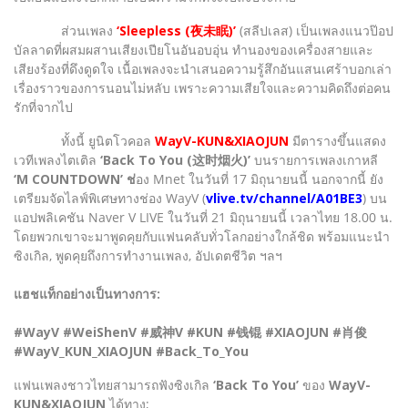
ส่วนเพลง
‘Sleepless (夜未眠)’
(สลีปเลส) เป็นเพลงแนวป๊อป
บัลลาดที่ผสมผสานเสียงเปียโนอันอบอุ่น ทำนองของเครื่องสายและ
เสียงร้องที่ดึงดูดใจ เนื้อเพลงจะนำเสนอความรู้สึกอันแสนเศร้าบอกเล่า
เรื่องราวของการนอนไม่หลับ เพราะความเสียใจและความคิดถึงต่อคน
รักที่จากไป
ทั้งนี้ ยูนิตโวคอล
WayV-KUN&XIAOJUN
มีตารางขึ้นแสดง
เวทีเพลงไตเติล
‘Back To You (这时烟火)’
บนรายการเพลงเกาหลี
‘M COUNTDOWN’ ช่
อง Mnet ในวันที่ 17 มิถุนายนนี้ นอกจากนี้ ยัง
เตรียมจัดไลฟ์พิเศษทางช่อง WayV (
vlive.tv/channel/A01BE3
) บน
แอปพลิเคชัน Naver V LIVE ในวันที่ 21 มิถุนายนนี้ เวลาไทย 18.00 น.
โดยพวกเขาจะมาพูดคุยกับแฟนคลับทั่วโลกอย่างใกล้ชิด พร้อมแนะนำ
ซิงเกิล, พูดคุยถึงการทำงานเพลง, อัปเดตชีวิต ฯลฯ
แฮชแท็กอย่างเป็นทางการ:
#WayV #WeiShenV #威神V #KUN #钱锟 #XIAOJUN #肖俊
#WayV_KUN_XIAOJUN #Back_To_You
แฟนเพลงชาวไทยสามารถฟังซิงเกิล
‘Back To You’
ของ
WayV-
KUN&XIAOJUN
ได้ทาง;