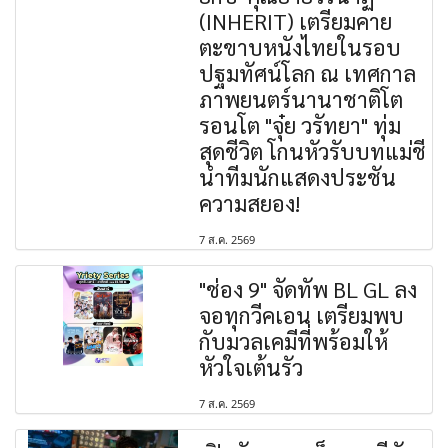
(INHERIT) เตรียมคาย
ตะขาบหนังไทยในรอบ
ปฐมทัศน์โลก ณ เทศกาล
ภาพยนตร์นานาชาติโต
รอนโต "จุ๋ย วรัทยา" ทุ่ม
สุดชีวิต โกนหัวรับบทแม่ชี
นำทีมนักแสดงประชัน
ความสยอง!
7 ส.ค. 2569
"ช่อง 9" จัดทัพ BL GL ลง
จอทุกวีคเอน เตรียมพบ
กับมวลเคมีที่พร้อมให้
หัวใจเต้นรัว
7 ส.ค. 2569