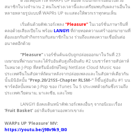
ด้วยเหตุนี้ทำให้ WARPs UP ต้องดำเนินกิจกรรมต่อไปด้วย
สมาชิกในวงจำนวน 2 คนในช่วงเวลานี้และเตรียมพบกับผลงานอื่นใน
หลายหลายรูปแบบที่ WAPRs UP จะแสดงให้พวกเราทุกคนเห็น
เริ่มต้นด้วยคัฟเวอร์เพลง
“Pleasure”
ในเวอร์ชั่นภาษาจีนที่
คลอด้วยเสียงเปียโน พร้อม
LANGYI
ที่ถ่ายทอดความเศร้าออกมายามที่
ต้องแยกกันทำกิจกรรมกับสมาชิกในวง ร่วมถึงแสดงความเชื่อมั่นต่อ
อนาคตอีกด้วย
“Pleasure”
เวอร์ชั่นต้นฉบับถูกปล่อยออกมาในวันที่ 23
เมษายนที่ผ่านมาและได้รับอันดับสูงถึงอันดับ #2 บนชาร์ตรายสัปดาห์
ในหมวด J-Pop ที่สตรีมมิ่งยักษ์ใหญ่ NetEase Cloud Music ของ
ประเทศจีนในสัปดาห์ถัดมาหลังจากปล่อยเพลงและในสัปดาห์เดียวกัน
นั้นมินิอัลบั้ม
“Prep.20/21SS-Chapter RLSM-“
ก็ขึ้นสู่อันดับ #1 บน
ชาร์ตอัลบั้มหมวด J-Pop ของ iTunes ใน 5 ประเทศด้วยกันซึ่งรวมถึง
ประเทศเวียดนาม, มาเลเซีย, และไทย
LANGYI ยังคงเดินหน้าคัฟเวอร์เพลงอื่นๆ จากอนิเมะเรื่อง
‘Fruit Basket’
อย่าลืมจับตามองพวกเขาล่ะ
WARPs UP ‘Pleasure’ MV:
https://youtu.be/j98v9k9_0I0