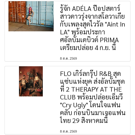
รู้จัก ADÉLA ป๊อปสตาร์
สาวดาวรุ่งจากสโลวาเกีย
กับเพลงสุดไวรัล "Aint In
LA" พร้อมประกา
ศอัลบั้มเดบิวต์ PRIMA
เตรียมปล่อย 4 ก.ย. นี้
8 ส.ค. 2569
FLO เกิร์ลกรุ๊ป R&B สุด
แซ่บแห่งยุค ส่งอัลบั้มชุด
ที่ 2 THERAPY AT THE
CLUB พร้อมปล่อยเอ็มวี
"Cry Ugly" โดนใจแฟน
คลับ ก่อนบินมาเจอแฟน
ไทย 29 สิงหาคมนี้
8 ส.ค. 2569