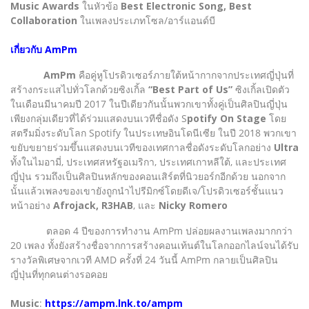
Music Awards
ในหัวข้อ
Best Electronic Song, Best
Collaboration
ในเพลงประเภทโซล/อาร์แอนด์บี
เกี่ยวกับ AmPm
AmPm
คือคู่หูโปรดิวเซอร์ภายใต้หน้ากากจากประเทศญี่ปุ่นที่
สร้างกระแสไปทั่วโลกด้วยซิงเกิ้ล
“Best Part of Us”
ซิงเกิ้ลเปิดตัว
ในเดือนมีนาคมปี 2017 ในปีเดียวกันนั้นพวกเขาทั้งคู่เป็นศิลปินญี่ปุ่น
เพียงกลุ่มเดียวที่ได้ร่วมแสดงบนเวทีชื่อดัง S
potify On Stage
โดย
สตรีมมิ่งระดับโลก Spotify ในประเทษอินโดนีเซีย ในปี 2018 พวกเขา
ขยับขยายร่วมขึ้นแสดงบนเวทีของเทศกาลชื่อดังระดับโลกอย่าง
Ultra
ทั้งในไมอามี่, ประเทศสหรัฐอเมริกา, ประเทศเกาหลีใต้, และประเทศ
ญี่ปุ่น รวมถึงเป็นศิลปินหลักของคอนเสิร์ตที่นิวยอร์กอีกด้วย นอกจาก
นั้นแล้วเพลงของเขายังถูกนำไปรีมิกซ์โดยดีเจ/โปรดิวเซอร์ชั้นแนว
หน้าอย่าง
Afrojack, R3HAB
, และ
Nicky Romero
ตลอด 4 ปีของการทำงาน AmPm ปล่อยผลงานเพลงมากกว่า
20 เพลง ทั้งยังสร้างชื่อจากการสร้างคอนเท้นต์ในโลกออกไลน์จนได้รับ
รางวัลพิเศษจากเวที AMD ครั้งที่ 24 วันนี้ AmPm กลายเป็นศิลปิน
ญี่ปุ่นที่ทุกคนต่างรอคอย
Music
:
https://ampm.lnk.to/ampm