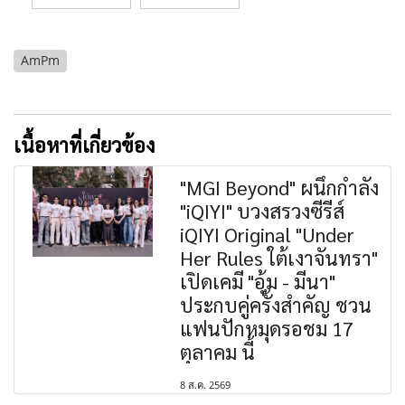
AmPm
เนื้อหาที่เกี่ยวข้อง
"MGI Beyond" ผนึกกำลัง
"iQIYI" บวงสรวงซีรีส์
iQIYI Original "Under
Her Rules ใต้เงาจันทรา"
เปิดเคมี "อุ้ม - มีนา"
ประกบคู่ครั้งสำคัญ ชวน
แฟนปักหมุดรอชม 17
ตุลาคม นี้
8 ส.ค. 2569