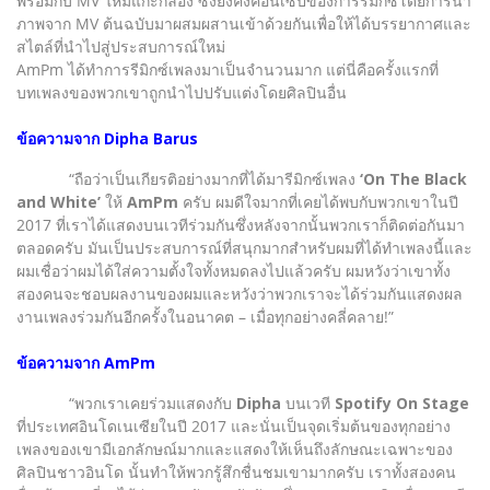
พร้อมกับ MV ใหม่แกะกล่อง ซึ่งยังคงคอนเซปของการรีมิกซ์โดยการนำ
ภาพจาก MV ต้นฉบับมาผสมผสานเข้าด้วยกันเพื่อให้ได้บรรยากาศและ
สไตล์ที่นำไปสู่ประสบการณ์ใหม่
AmPm ได้ทำการรีมิกซ์เพลงมาเป็นจำนวนมาก แต่นี่คือครั้งแรกที่
บทเพลงของพวกเขาถูกนำไปปรับแต่งโดยศิลปินอื่น
ข้อความจาก Dipha Barus
“ถือว่าเป็นเกียรติอย่างมากที่ได้มารีมิกซ์เพลง
‘On The Black
and White’
ให้
AmPm
ครับ ผมดีใจมากที่เคยได้พบกับพวกเขาในปี
2017 ที่เราได้แสดงบนเวทีร่วมกันซึ่งหลังจากนั้นพวกเราก็ติดต่อกันมา
ตลอดครับ มันเป็นประสบการณ์ที่สนุกมากสำหรับผมที่ได้ทำเพลงนี้และ
ผมเชื่อว่าผมได้ใส่ความตั้งใจทั้งหมดลงไปแล้วครับ ผมหวังว่าเขาทั้ง
สองคนจะชอบผลงานของผมและหวังว่าพวกเราจะได้ร่วมกันแสดงผล
งานเพลงร่วมกันอีกครั้งในอนาคต – เมื่อทุกอย่างคลี่คลาย!”
ข้อความจาก AmPm
“พวกเราเคยร่วมแสดงกับ
Dipha
บนเวที
Spotify On Stage
ที่ประเทศอินโดเนเซียในปี 2017 และนั่นเป็นจุดเริ่มต้นของทุกอย่าง
เพลงของเขามีเอกลักษณ์มากและแสดงให้เห็นถึงลักษณะเฉพาะของ
ศิลปินชาวอินโด นั้นทำให้พวกรู้สึกชื่นชมเขามากครับ เราทั้งสองคน