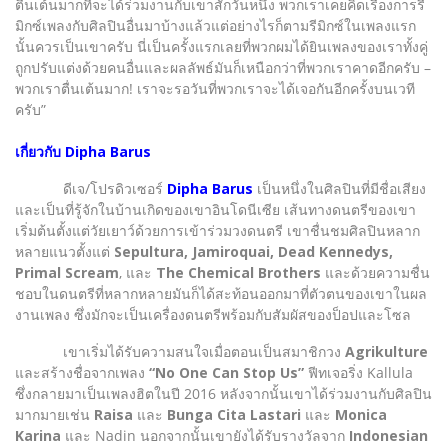
ตื่นเต้นมากที่จะได้ร่วมงานกับเขาสักวันหนึ่ง พวกเราเคยคิดเรื่องการรี
มิกซ์เพลงกับศิลปินอื่นมาบ้างแล้วแต่อย่างไรก็ตามรีมิกซ์ในเพลงแรก
นั้นควรเป็นเขาครับ นี่เป็นครั้งแรกเลยที่พวกผมได้ยินเพลงของเราทั้งคู่
ถูกปรับแต่งด้วยคนอื่นและผลลัพธ์มันก็เหนือกว่าที่พวกเราคาดอีกครับ –
พวกเราตื่นเต้นมาก! เราจะรอวันที่พวกเราจะได้เจอกันอีกครั้งบนเวที
ครับ”
เกี่ยวกับ Dipha Barus
ดีเจ/โปรดิวเซอร์
Dipha Barus
เป็นหนึ่งในศิลปินที่มีชื่อเสียง
และเป็นที่รู้จักในบ้านเกิดของเขาอินโดนีเซีย เส้นทางดนตรีของเขา
เริ่มต้นตั้งแต่วัยเยาว์ด้วยการเข้าร่วมวงดนตรี เขาชื่นชมศิลปินหลาก
หลายแนวตั้งแต่
Sepultura, Jamiroquai, Dead Kennedys,
Primal Scream
, และ
The Chemical Brothers
และด้วยความชื่น
ชอบในดนตรีที่หลากหลายมันก็ได้สะท้อนออกมาที่ตัวตนของเขาในผล
งานเพลง ซึ่งมักจะเป็นเครื่องดนตรีพร้อมกับสัมผัสของป็อปและโซล
เขาเริ่มได้รับความสนใจเมื่อตอนเป็นสมาชิกวง
Agrikulture
และสร้างชื่อจากเพลง
“No One Can Stop Us”
ฟีทเจอริ่ง Kallula
ซึ่งกลายมาเป็นเพลงฮิตในปี 2016 หลังจากนั้นเขาได้ร่วมงานกับศิลปิน
มากมายเช่น
Raisa
และ
Bunga Cita Lastari
และ
Monica
Karina
และ Nadin นอกจากนั้นเขายังได้รับรางวัลจาก
Indonesian