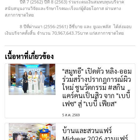
ปีที่ 7 (2562) ปีที่ 8 (2563) ร่วมระดมเงินสมทบทุนบริจาค
สนับสนุนงานวิจัยและรักษาโรคมะเร็งแก่ผู้ด้อยโอกาส ผ่านทาง
สภากาชาดไทย
8 ปีที่ผ่านมา (2556-2561) อีซี่บาย และ ยูเมะพลัส ได้ส่งมอบ
เงินบริจาคทั้งสิ้น จำนวน 70,967,643.75บาท แก่สภากาชาดไทย
เนื้อหาที่เกี่ยวข้อง
"สมูทอี" เปิดตัว หลิง-ออม
ร่วมสร้างปรากฎการณ์ผิว
ใหม่ ชูนวัตกรรม #สกิน
แคร์คนเป็นสิว จาก "เบบี้
เฟซ" สู่ "เบบี้ เฟียส"
5 ส.ค. 2569
บ้านและสวนแฟร์
Midyear 2026 งานแฟร์