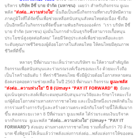
บริหาร
บริษัท อีซี่ บาย จำกัด (มหาชน)
เผยว่า สำหรับกิจกรรม ยูเมะ
พลัส
“ส่งต่อ...ความห่วงใย”
นั้นถือเป็นหนึ่งกิจกรรมที่ทางบริษัทมีความ
ภาคภูมิใจที่ได้จัดขึ้นเพื่อช่วยเหลือสนับสนุนสังคมไทยต่อเนื่อง ซึ่งถือ
เป็นอีกหนึ่งในกิจกรรมที่จัดขึ้นตามพันธกิจขององค์กร “เรา บริษัท อีซี่
บาย จำกัด (มหาชน) มุ่งมั่นในการดำเนินธุรกิจซึ่งสามารถเกื้อหนุน
ประโยชน์สูงสุดต่อสังคม” โดยมีวัตถุประสงค์เพื่อช่วยเหลือและยก
ระดับคุณภาพชีวิตของผู้ด้อยโอกาสในสังคมไทย ให้คนไทยมีคุณภาพ
ชีวิตที่ดีขึ้น
หลายๆ ปีที่ผ่านมาจะเห็นว่าทางบริษัทฯ จะให้ความสำคัญจัด
กิจกรรมเพื่อสนับสนุนและร่วมรณรงค์เรื่องของมะเร็ง ด้วยมะเร็งถือ
เป็นโรคร้ายอันดับ 1 ที่คร่าชีวิตคนไทย ซึ่งมีผู้ป่วยด้อยโอกาสหลายคน
ยังคงรอคอยความช่วยเหลือ ในปี 2563 ที่ผ่านมา กิจกรรม
ยูเมะพลัส
“ส่งต่อ...ความห่วงใย” ปี 8 (Umay+ “PAY IT FORWARD” 8)
ยังคง
มุ่งเน้นจุดประสงค์เพื่อระดมทุนสนับสนุนงานวิจัยและรักษาโรคมะเร็ง
แก่ผู้ด้อยโอกาสผ่านทางสภากาชาดไทย และเป็นอีกหนึ่งแรงพลักดันใน
การร่วมสร้างการรับรู้และสร้างความตระหนักกับโรคร้ายนี้ให้เพิ่มมาก
ขึ้น ตลอดระยะเวลา 8 ปีที่ผ่านมา ยูเมะพลัส ได้ร่วมระดมเงินบริจาค
จากกิจกรรม ยูเมะพลัส
“ส่งต่อ...ความห่วงใย” (Umay+ “PAY IT
FORWARD”)
ส่งมอบ ผ่านทางสภากาชาดไทย รวมทั้งสิ้นกว่า 70 ล้าน
บาท ซึ่งพิสูจน์ให้เห็นแล้วว่าพลังแห่งการส่งต่อ...พลังแห่งการให้ของคน