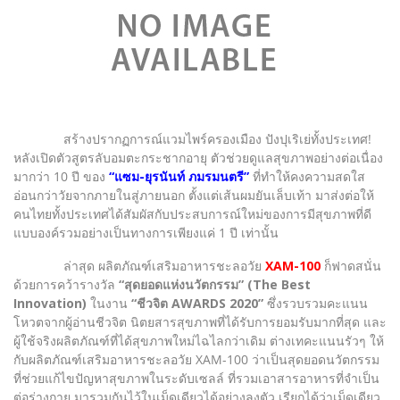
สร้างปรากฏการณ์แวมไพร์ครองเมือง ปังปุเริเย่ทั้งประเทศ!
หลังเปิดตัวสูตรลับอมตะกระชากอายุ ตัวช่วยดูแลสุขภาพอย่างต่อเนื่อง
มากว่า 10 ปี ของ
“แซม-ยุรนันท์ ภมรมนตรี”
ที่ทำให้คงความสดใส
อ่อนกว่าวัยจากภายในสู่ภายนอก ตั้งแต่เส้นผมยันเล็บเท้า มาส่งต่อให้
คนไทยทั้งประเทศได้สัมผัสกับประสบการณ์ใหม่ของการมีสุขภาพที่ดี
แบบองค์รวมอย่างเป็นทางการเพียงแค่ 1 ปี เท่านั้น
ล่าสุด ผลิตภัณฑ์เสริมอาหารชะลอวัย
XAM-100
ก็ฟาดสนั่น
ด้วยการคว้ารางวัล
“สุดยอดแห่งนวัตกรรม” (The Best
Innovation)
ในงาน
“ชีวจิต AWARDS 2020”
ซึ่งรวบรวมคะแนน
โหวตจากผู้อ่านชีวจิต นิตยสารสุขภาพที่ได้รับการยอมรับมากที่สุด และ
ผู้ใช้จริงผลิตภัณฑ์ที่ได้สุขภาพใหม่ไฉไลกว่าเดิม ต่างเทคะแนนรัวๆ ให้
กับผลิตภัณฑ์เสริมอาหารชะลอวัย XAM-100 ว่าเป็นสุดยอดนวัตกรรม
ที่ช่วยแก้ไขปัญหาสุขภาพในระดับเซลล์ ที่รวมเอาสารอาหารที่จำเป็น
ต่อร่างกาย มารวมกันไว้ในเม็ดเดียวได้อย่างลงตัว เรียกได้ว่าเม็ดเดียว