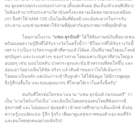
จบ ดูแลครบทุกระบบของร่างกาย (ตั้งแต่เส้นผม ยันเล็บเท้าเลยทีเดียว)
ไม่ต้องลำบากรับประทานวิตามินครั้งละหลายเม็ดหลายแขนงเหมือน
เก่า จึงทำให้ XAM-100 เป็นไอเท็มที่ต้องมี และยังสะดวกในการรับ
ประทาน แถมช่วยเซฟค่าใช้จ่ายที่คุ้มค่ากับสุขภาพมากที่สุดอีกด้วย
โดยภายในงาน
“แชม-ยุรนันท์”
ได้ให้สัมภาษณ์กับสื่อมวลชน
พร้อมเผยความรู้สึกที่ได้รับรางวัลในครั้งนี้ว่า “ดีใจมากที่ได้รับรางวัลนี้
เพราะว่าเป็นรางวัลจากลูกค้าที่ทานแล้วได้ผล เป็นที่น่าพอใจตอบโจทย์
ทุกปัญหา และระบบต่างๆ ของร่างกาย โดยเฉพาะปัญหาที่ส่วนใหญ่เจ
อบ่อยๆ เช่น นอนไม่หลับ ปวดกระดูกและข้อ ผิวพรรณที่สดใสขึ้น และ
อ่อนเยาว์อย่างเห็นได้ชัด จริงๆ แล้วสินค้าของเราไม่ได้เน้นการ
โฆษณาเป็นหลัก แต่เน้นการเข้าถึงลูกค้า ได้ให้ข้อมูล ได้มีการพูดคุย
จึงรู้สึกปลื้มใจ และขอบคุณมากๆ ที่โหวตให้เราในครั้งนี้ครับ”
สมกับที่ใครต่อใครขนานนาม “แซม-ยุรนันท์ ภมรมนตรี” ว่า
เป็น “แวมไพร์แก่ไม่เป็น” และยังเป็นไอดอลของคนไทยที่ต้องการมี
สุขภาพดี และไม่ยอมแก่ ทุ่มสุดตัว เข้าคลาสศึกษามาเต็มแม็กซ์ สั่งสม
ความรู้แบบอัดแน่น รู้ลึก รู้จริง เพื่อมาดูแลสุขภาพของตัวเอง คนที่รัก
และคนไทยทุกคนอย่างแท้จริง!!