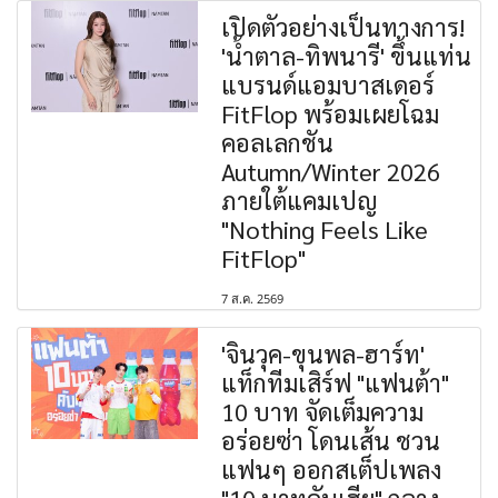
เปิดตัวอย่างเป็นทางการ!
'น้ำตาล-ทิพนารี' ขึ้นแท่น
แบรนด์แอมบาสเดอร์
FitFlop พร้อมเผยโฉม
คอลเลกชัน
Autumn/Winter 2026
ภายใต้แคมเปญ
"Nothing Feels Like
FitFlop"
7 ส.ค. 2569
'จินวุค-ขุนพล-ฮาร์ท'
แท็กทีมเสิร์ฟ "แฟนต้า"
10 บาท จัดเต็มความ
อร่อยซ่า โดนเส้น ชวน
แฟนๆ ออกสเต็ปเพลง
"10 บาทคับเฮีย" กลาง