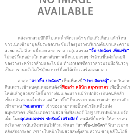
หลังจากสวมบีกินีไปเล่นน้ำที่ทะเลฉ่ำๆ กับแก๊งเพื่อน แล้วโดน
ชาวเน็ตเข้ามาบูลลี่ประชดประชันเรื่องรูปร่างบริเวณต้นขาและความ
สวยผ่านไอจี งานนี้บอกเลยดาราสาวสุดสตรอง
“จิ๊บ-ปกฉัตร เทียมชัย”
ไม่วอร์รี่แต่อย่างใด ตอกกลับชาวเน็ตแบบสวยๆ ว่าอ้วนขึ้นค่ะก็เลยมี
ช่องว่างระหว่างกล้ามและไขมัน ทำเอาเอฟซีดาราสาวปรบมือกันรัวๆ
เป็นดารานะจ๊ะไม่ใช่ตุ๊กตาบาร์บี้จะได้เป๊ะเวอร์ตลอดเวลา
ล่าสุด
“สาวจิ๊บ-ปกฉัตร”
เห็นเพื่อนซี้
“ปาย-สิตางศุ์”
สวยวันสวย
คืนเพราะเข้าพบคุณหมอคนดังที่
ฟิออร่า คลินิก สมุทรสาคร
เพื่อปั้นหน้า
ใหม่แล้วดูสวยสดใสขึ้นกว่าเดิมเยอะมาก แม้ว่าปกติจะเป็นคนที่กลัว
เข็ม กลัวความเจ็บปวด แต่ “สาวจิ๊บ” ก็ขอรวบรวมความกล้า พุ่งตรงดิ่ง
เข้ามาพบ
“หมอเพชร”
เจ้าของฉายาหมอปั้นหน้ายืนหนึ่งแห่ง
สมุทรสาคร เพื่ออัปเดตความสวย ทั้งฟิลเลอร์ ไฮฟู ปรับรูปหน้าแบบจัด
เต็ม โดย
คุณหมอเพชร-ชัยรัตน์ เสริมศิลป์
คนดังที่ปั้นหน้าให้ดาราคน
ดังในวงการบันเทิงมานับไม่ถ้วน ทำเอา
“สาวจิ๊บ-ปกฉัตร”
ฟินาเร่มาก
หลังส่องกระจก เพราะใบหน้าใหม่สวยสะดุ้งสวยหวาน ขาบูลลี่ในไอจี