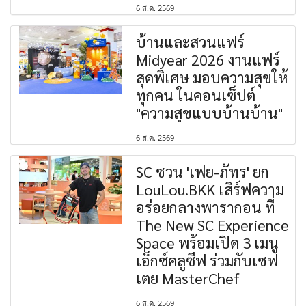
6 ส.ค. 2569
บ้านและสวนแฟร์
Midyear 2026 งานแฟร์
สุดพิเศษ มอบความสุขให้
ทุกคน ในคอนเซ็ปต์
"ความสุขแบบบ้านบ้าน"
6 ส.ค. 2569
SC ชวน 'เฟย-ภัทร' ยก
LouLou.BKK เสิร์ฟความ
อร่อยกลางพารากอน ที่
The New SC Experience
Space พร้อมเปิด 3 เมนู
เอ็กซ์คลูซีฟ ร่วมกับเชฟ
เตย MasterChef
6 ส.ค. 2569