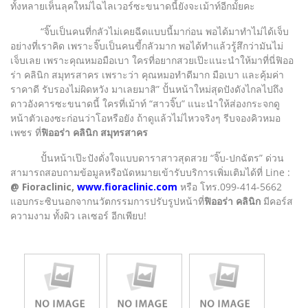
ทั้งหลายเห็นลุคใหม่ไฉไลเวอร์ซะขนาดนี้ยังจะเม้าท์อีกมั้ยคะ
“จิ๊บเป็นคนที่กลัวไม่เคยฉีดแบบนี้มาก่อน พอได้มาทำไม่ได้เจ็บ
อย่างที่เราคิด เพราะจิ๊บเป็นคนขี้กลัวมาก พอได้ทำแล้วรู้สึกว่ามันไม่
เจ็บเลย เพราะคุณหมอมือเบา ใครที่อยากสวยเป๊ะแนะนำให้มาที่นี่ฟิออ
ร่า คลินิก สมุทรสาคร เพราะว่า คุณหมอทำดีมาก มือเบา และคุ้มค่า
ราคาดี รับรองไม่ผิดหวัง มาเลยมาสิ” ปั้นหน้าใหม่สุดปังดังไกลไปถึง
ดาวอังคารซะขนาดนี้ ใครที่เม้าท์ “สาวจิ๊บ” แนะนำให้ส่องกระจกดู
หน้าตัวเองซะก่อนว่าโอหรือยัง ถ้าดูแล้วไม่ไหวจริงๆ รีบจองคิวหมอ
เพชร ที่
ฟิออร่า คลินิก สมุทรสาคร
ปั้นหน้าเป๊ะปังดั่งใจแบบดาราสาวสุดสวย “จิ๊บ-ปกฉัตร” ด่วน
สามารถสอบถามข้อมูลหรือนัดหมายเข้ารับบริการเพิ่มเติมได้ที่ Line :
@ Fioraclinic,
www.fioraclinic.com
หรือ โทร.099-414-5662
แอบกระซิบนอกจากนวัตกรรมการปรับรูปหน้าที่
ฟิออร่า คลินิก
มีคอร์ส
ความงาม ทั้งผิว เลเซอร์ อีกเพียบ!