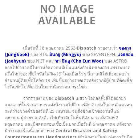
เมื่อวันที่ 18 พฤษภาคม 2563
Dispatch
รายงานว่า
จองกุก
(Jungkook)
ของ BTS,
มินกยู (Mingyu)
ของ SEVENTEEN,
แจฮยอน
(Jaehyun)
ของ NCT และ
ชา อึนอู (Cha Eun Woo)
ของ ASTRO
ออกไปย่ำราตรีในย่านอิแทวอนที่เป็นแหล่งกำเนิดของการแพร่ระบาด
ครั้งใหม่ของเชื้อไวรัสโควิด-19 โดยเมื่อเร็วๆ นี้เกาหลีใต้เพิ่งจะพบว่า
จำนวนผู้ติดเชื้อโควิด-19 เพิ่มขึ้นอย่างรวดเร็วหลังจากมีผู้ป่วยที่ติดเชื้อ
ไวรัสเข้าไปเที่ยวผับในย่านอิแทวอน กรุงโซล
จากรายงานของ
Dispatch
เผยว่า ไอดอลทั้งสี่ได้ออกมา
แฮงเอาท์ในร้านอาหารแห่งนึงรวมไปถึงบาร์อีก 2 แห่งในย่านอิแทวอน
ระหว่างช่วงค่ำของวันที่ 25 เมษายน จนถึงช่วงเช้าของวันที่ 26
เมษายน ผู้ป่วยรายดังที่ว่าไปเที่ยวผับในพื้นที่ดังกล่าวเมื่อวันที่ 2
พฤษภาคม และมีผลทดสอบเชื้อเป็นบวกเมื่อวันที่ 6 พฤษภาคม หลังจาก
มีการเผยเรื่องนี้ออกมา ทาง
Central Disaster and Safety
Countermeasures Headquarters
(สำนักงานใหญ่แห่งการรับมือ