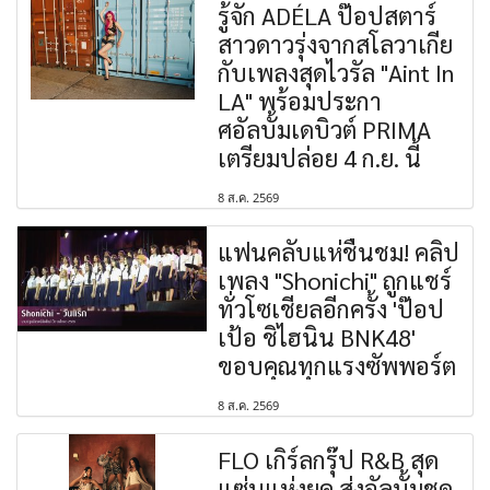
รู้จัก ADÉLA ป๊อปสตาร์
สาวดาวรุ่งจากสโลวาเกีย
กับเพลงสุดไวรัล "Aint In
LA" พร้อมประกา
ศอัลบั้มเดบิวต์ PRIMA
เตรียมปล่อย 4 ก.ย. นี้
8 ส.ค. 2569
แฟนคลับแห่ชื่นชม! คลิป
เพลง "Shonichi" ถูกแชร์
ทั่วโซเชียลอีกครั้ง 'ป๊อป
เป้อ ชิไฮนิน BNK48'
ขอบคุณทุกแรงซัพพอร์ต
8 ส.ค. 2569
FLO เกิร์ลกรุ๊ป R&B สุด
แซ่บแห่งยุค ส่งอัลบั้มชุด