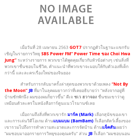
เมื่อวันที่ 28 เมษายน 2563
GOT7
ปรากฏตัวในฐานะแขกรับ
เชิญในรายการวิทยุ
SBS Power FM“ Power Time ของ Choi Hwa
Jung”
ระหว่างรายการ พวกเขาได้พูดคุยเกี่ยวกับหัวข้อต่างๆ เช่นสิ่งที่
พวกเขาชื่นชอบในชีวิต, คำแนะนำที่พวกเขาจะมอบให้กับตัวเองที่เด็ก
กว่านี้ และละครเรื่องใหม่ของจินยอง
สำหรับการกลับมาครั้งล่าสุดของพวกเขาด้วยเพลง
“Not By
the Moon”
JB
ที่มาในลุคผมยาวกว่าที่เคยอธิบายว่า “หลังจากอยู่ที่
บ้านซักพักนึง ผมของผมก็ยาวขึ้น” ดีเจ
ชเว ฮวาจอง
ชื่นชมเขาว่าดู
เหมือนตัวละครในหนังสือการ์ตูนแนวโรมานซ์เลย
เมื่อถามถึงสิ่งที่พวกเขารัก
มาร์ค (Mark)
เลือกสุนัขของเขา
และการเล่นวิดีโอเกม ด้าน
แบมแบม (BamBam)
ก็เลือกสัตว์เลี้ยงของ
เขารวมไปถึงการทำความสะอาดและการจัดบ้าน ด้าน
แจ็คสัน
เผยว่า
“ผมชอบมาออกรายการวิทยุของคุณครับ” ส่วน
JB
ก็เลือก “ผมชอบนอน