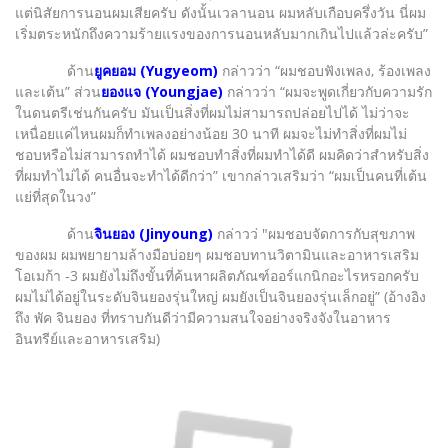
แต่นิสัยการนอนผมเสียครับ ดังนั้นเวลานอน ผมหลับเกือบครึ่งวัน นี่ผม
เริ่มตระหนักถึงความร้ายแรงของการนอนหลับมากเกินไปแล้วล่ะครับ”
ด้าน
ยูคยอม (Yugyeom)
กล่าวว่า “ผมชอบฟังเพลง, ร้องเพลง
และเต้น” ส่วน
ยองแจ (Youngjae)
กล่าวว่า “ผมจะพูดเกี่ยวกับความรัก
ในดนตรีเช่นกันครับ มันเป็นสิ่งที่ผมไม่สามารถปล่อยไปได้ ไม่ว่าจะ
เหนื่อยแค่ไหนผมก็ทำเพลงอย่างน้อย 30 นาที ผมจะไม่ทำสิ่งที่ผมไม่
ชอบหรือไม่สามารถทำได้ ผมชอบทำสิ่งที่ผมทำได้ดี ผมคิดว่าสำหรับสิ่ง
ที่ผมทำไม่ได้ คนอื่นจะทำได้ดีกว่า” เขากล่าวเสริมว่า “ผมเป็นคนที่เต้น
แย่ที่สุดในวง”
ด้าน
จินยอง (Jinyoung)
กล่าวว่ "ผมชอบจัดการกับสุขภาพ
ของผม ผมพยายามล้างมือบ่อยๆ ผมชอบทานวิตามินและอาหารเสริม
โอเมก้า -3 ผมยังไม่ถึงขั้นที่ค้นหาผลิตภัณฑ์ออร์แกนิกอะไรหรอกครับ
ผมไม่ได้อยู่ในระดับจินยองรุ่นใหญ่ ผมยังเป็นจินยองรุ่นเล็กอยู่” (อ้างอิง
ถึง พัค จินยอง ที่ทราบกันดีว่ามีความสนใจอย่างจริงจังในอาหาร
อินทรีย์และอาหารเสริม)