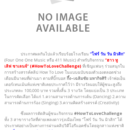
ประกาศผลกันไปแล้วเรียบร้อยโรงเรียน
“โฟร์ วัน วัน มิวสิก”
(Four One One Music หรือ 411 Music) สำหรับกิจกรรม
“ฮาว ทู
เลิฟ ชาเลนจ์” (#HowToLoveChallenge)
ที่เชิญแฟนๆ ร่วมสนุกใน
การสร้างสรรค์คลิป How To Love ในแบบฉบับของตัวเองตลอดช่วง
เดือนมีนาคมที่ผ่านมา ตามที่บิ๊กบอส
กึ้ง–เฉลิมชัย มหากิจศิริ
เจ้าพ่อเอ็น
เตอร์เทนเม้นท์แห่งชาติเคยประกาศไว้ว่า มีรางวัลมอบให้ผู้ชนะสูงถึง
ประเภทละ 100,000 บาท รวมทั้งสิ้น 3 รางวัล โดยแบ่งเป็น 3 ประเภท
ในการคัดเลือก ได้แก่ 1.ความสามารถด้านการเต้น (Dancing) 2.ความ
สามารถด้านการร้อง (Singing) 3.ความคิดสร้างสรรค์ (Creativity)
ซึ่งผลการตัดสินผู้ชนะกิจกรรม
#HowToLoveChallenge
ทั้ง 3 สาขารางวัลที่ค่ายเพลงดาวรุ่งเมืองไทย “โฟร์ วัน วัน มิวสิก” ได้
ประกาศอย่างเป็นทางการผ่านคลิปวิดีโอรีแอคชั่นโดยลูกสาวแห่งชาติ