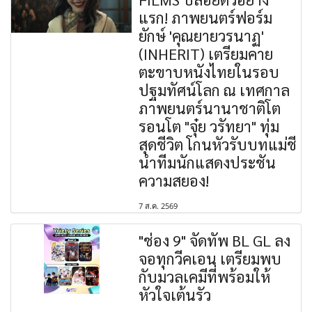
แรก! ภาพยนตร์ฟอร์ม
ยักษ์ 'คุณยายวรนาฏ'
(INHERIT) เตรียมคาย
ตะขาบหนังไทยในรอบ
ปฐมทัศน์โลก ณ เทศกาล
ภาพยนตร์นานาชาติโต
รอนโต "จุ๋ย วรัทยา" ทุ่ม
สุดชีวิต โกนหัวรับบทแม่ชี
นำทีมนักแสดงประชัน
ความสยอง!
7 ส.ค. 2569
"ช่อง 9" จัดทัพ BL GL ลง
จอทุกวีคเอน เตรียมพบ
กับมวลเคมีที่พร้อมให้
หัวใจเต้นรัว