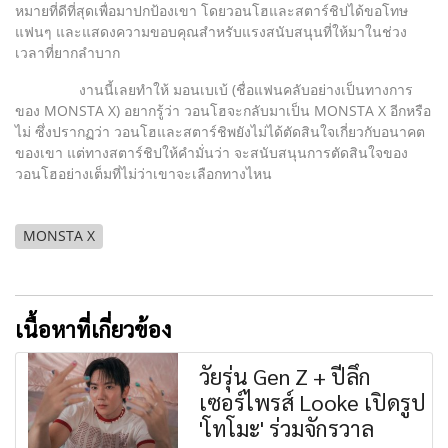
หมายที่ดีที่สุดเพื่อมาปกป้องเขา โดยวอนโฮและสตาร์ชิปได้ขอโทษ
แฟนๆ และแสดงความขอบคุณสำหรับแรงสนับสนุนที่ให้มาในช่วง
เวลาที่ยากลำบาก
งานนี้เลยทำให้ มอนเบเบ้ (ชื่อแฟนคลับอย่างเป็นทางการ
ของ MONSTA X) อยากรู้ว่า วอนโฮจะกลับมาเป็น MONSTA X อีกหรือ
ไม่ ซึ่งปรากฏว่า วอนโฮและสตาร์ชิพยังไม่ได้ตัดสินใจเกี่ยวกับอนาคต
ของเขา แต่ทางสตาร์ชิปให้คำมั่นว่า จะสนับสนุนการตัดสินใจของ
วอนโฮอย่างเต็มที่ไม่ว่าเขาจะเลือกทางไหน
MONSTA X
เนื้อหาที่เกี่ยวข้อง
วัยรุ่น Gen Z + ปีลึก
เซอร์ไพรส์ Looke เปิดรูป
'โทโมะ' ร่วมจักรวาล