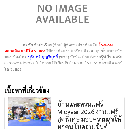
ศรชัย จำปาเรือง
(ซ้าย) ผู้จัดการฝ่ายต้อนรับ
โรงแรม
คลาสสิค คามิโอ ระยอง
ให้การต้อนรับนักร้องเสียงละมุนชั้นแนวหน้า
ของเมืองไทย
บุรินทร์ บุญวิสุทธิ์
(ขวา) นักร้องนำแห่งวง
กรู๊ฟ ไรเดอร์ส
(Groove Riders) ในโอกาสให้เกียรติเข้าพัก ณ โรงแรมคลาสสิค คามิ
โอ ระยอง
เนื้อหาที่เกี่ยวข้อง
บ้านและสวนแฟร์
Midyear 2026 งานแฟร์
สุดพิเศษ มอบความสุขให้
ทุกคน ในคอนเซ็ปต์