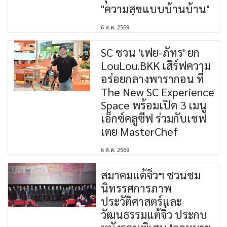
"ความสุขแบบบ้านบ้าน"
6 ส.ค. 2569
SC ชวน 'เฟย-ภัทร' ยก
LouLou.BKK เสิร์ฟความ
อร่อยกลางพารากอน ที่
The New SC Experience
Space พร้อมเปิด 3 เมนู
เอ็กซ์คลูซีฟ ร่วมกับเชฟ
เตย MasterChef
6 ส.ค. 2569
สมาคมแต้จิ๋วฯ ชวนชม
นิทรรศการภาพ
ประวัติศาสตร์และ
วัฒนธรรมแต้จิ๋ว ประกบ