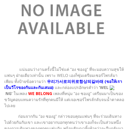
แน่นอนว่างานครั้งนี้ไม่ใช่แค่ “อง ซองอู” ที่จะมอบความสุขให้
แฟนๆ ฝ่ายเดียวเท่านั้น เพราะ WELO เองก็ซุ่มเตรียมเซอร์ไพรส์มา
เพียบ ทั้งป้ายข้อความว่า
우리가서로의위로항상되길바래 (ขอให้เรา
เป็นวีโรของกันและกันเสมอ)
และกล่องแปรอักษรคำว่า
‘WEL
NG’
ในเพลง
WE BELONG
เพลงที่หนุ่ม “อง ซองอู” เตรียมมาเป็นของ
ขวัญตอบแทนความรักที่ทุกคนมีให้ แต่เจอเซอร์ไพรส์กลับจนน้ำตาคลอ
ไปเลย
ก่อนจากกัน “อง ซองอู” กล่าวขอบคุณแฟนๆ ที่จะร่วมเดินทาง
ไปด้วยกันกับเขา และเขาอยากบอกทุกคนว่าเขาเองก็จะเป็นส่วนหนึ่ง
ของการเดินทางของทุกคนเช่นกัน พร้อมสัญญาทิ้งท้ายว่าจะรีบกลับมา