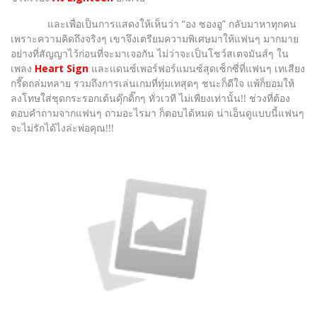
และเพื่อเป็นการแสดงให้เห็นว่า “อง ซองอู” กลับมาหาทุกคน
เพราะความคิดถึงจริงๆ เขาจึงเตรียมความพิเศษมาให้แฟนๆ มากมาย
อย่างที่สัญญาไว้ก่อนที่จะมาเจอกัน ไม่ว่าจะเป็นโชว์สเตจมันส์ๆ ใน
เพลง
Heart Sign
และแดนซ์เพอร์ฟอร์แมนซ์สุดเซ็กซี่ที่แฟนๆ เทเสียง
กรี๊ดถล่มทลาย รวมถึงการเล่นเกมที่ทุ่มเทสุดๆ ชนะก็ดีใจ แพ้ก็ยอมให้
ลงโทษใส่ชุดกระรอกเต้นดุ๊กดิ๊กๆ ทั่วเวที ไม่เพียงเท่านั้น!! ช่วงที่ต้อง
ตอบคำถามจากแฟนๆ ถามอะไรมา ก็ตอบได้หมด น่าเอ็นดูแบบนี้แฟนๆ
จะไม่รักได้ไงล่ะพ่อคุณ!!!