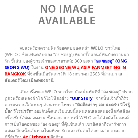
จบลงพร้อมความฟินร้อยตลบของเหล่า
WELO
ชาวไทย
(WELO : ชื่อแฟนคลับของ “อง ซองอู”) ที่มากรี๊ดแอนด์ฟินกับความน่า
รัก ขี้เล่น ของผู้ชายเจ้าของฉายาหล่อ 360 องศา
“อง ซองอู”
(ONG
SEONG WU)
ในงาน
ONG SEONG WU ASIA FANMEETING IN
BANGKOK
ที่จัดขึ้นเมื่อวันเสาร์ที่ 18 มกราคม 2563 ที่ผ่านมา ณ
ธันเดอร์โดม เมืองทองธานี
เสียงกรี๊ดของ WELO ชาวไทย ดังสนั่นทันทีที่
“อง ซองอู”
ปราก
ฎตัวพร้อมเพลงช้าโชว์ไฮโน้ตอย่าง
“Our Story”
จากนั้นเจ้าตัวก็รัว
ความหวานใส่แฟนๆ ด้วยภาษาไทยว่า
“คิดถึงมากๆ เลยนะครับ วีโรรู้
มั้ย? วีโรน่ารัก”
อ่อยกันตั้งแต่เริ่มแบบนี้แฟนคลับเลยสนองนี้ดส่งเสียง
กรี๊ดเชียร์อัพตลอดงาน ซึ่งนอกจากงานนี้ WELO จะได้สัมผัสโมเมนต์
การเป็นไอดอลของ “อง ซองอู” ที่คุ้นชินแล้ว เขายังเล่าถึงพาร์ทการ
แสดง อีกหนึ่งเส้นทางใหม่ที่เขารัก และเริ่มต้นได้อย่างสวยงามจาก
ซีรี่ส์เรื่อง
At Eighteen
อีกด้วย