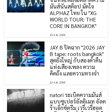
มันส์นันสต็อป มัดใจ
ALPHAZ ไทย ใน "XG
WORLD TOUR: THE
CORE IN BANGKOK"
23 ก.ค. 2569
JAY B ปิดฉาก "2026 JAY
B tape: roots bangkok"
สุดยิ่งใหญ่ กับสองค่ำคืน
แห่งเสียงเพลง ความ
คิดถึง และความทรงจำ
22 ก.ค. 2569
natori ระเบิดความมันส์
แบบซูเปอร์อัลติเมท อัลต
ร้าเอ็กซ์ตรีม เวรี่เวรี่ฮอต