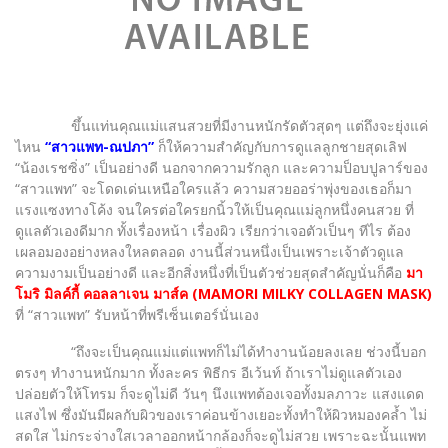
ขึ้นแท่นคุณแม่แสนสวยที่มีงานหนักรัดตัวสุดๆ แต่ถึงจะยุ่งแค่
ไหน
“สาวแพท-ณปภา”
ก็ให้ความสำคัญกับการดูแลลูกชายสุดเลิฟ
“น้องเรชซิ่ง” เป็นอย่างดี นอกจากความรักลูก และความป็อบปูลาร์ของ
“สาวแพท” จะโดดเด่นเหนือใครแล้ว ความสวยออร่าพุ่งของเธอก็มา
แรงแซงทางโค้ง จนใครต่อใครยกนิ้วให้เป็นคุณแม่ลูกหนึ่งคนสวย ที่
ดูแลตัวเองดีมาก ทั้งเรื่องหน้า เรื่องผิว เรียกว่าเจอตัวเป็นๆ ทีไร ต้อง
เผลอมองอย่างหลงใหลตลอด งานนี้ส่วนหนึ่งเป็นเพราะเจ้าตัวดูแล
ความงามเป็นอย่างดี และอีกสิ่งหนึ่งที่เป็นตัวช่วยสุดสำคัญนั่นก็คือ
มา
โมริ มิลค์กี้ คอลลาเจน มาส์ค (MAMORI MILKY COLLAGEN MASK)
ที่ “สาวแพท” รับหน้าที่พรีเซ็นเตอร์นั่นเอง
“ถึงจะเป็นคุณแม่แต่แพทก็ไม่ได้ทำงานน้อยลงเลย ช่วงนี้บอก
ตรงๆ ทำงานหนักมาก ทั้งละคร พิธีกร อีเว้นท์ ถ้าเราไม่ดูแลตัวเอง
ปล่อยตัวให้โทรม ก็จะดูไม่ดี วันๆ นึงแพทต้องเจอทั้งมลภาวะ แสงแดด
แสงไฟ ซึ่งมันมีผลกับผิวของเราค่อนข้างเยอะทั้งทำให้ผิวหมองคล้ำ ไม่
สดใส ไม่กระจ่างใสเวลาออกหน้ากล้องก็จะดูไม่สวย เพราะฉะนั้นแพท