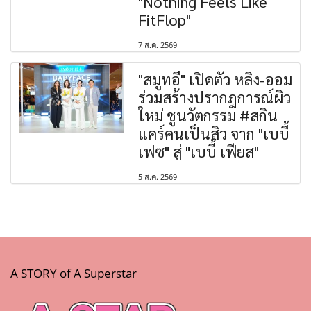
"Nothing Feels Like
FitFlop"
7 ส.ค. 2569
"สมูทอี" เปิดตัว หลิง-ออม
ร่วมสร้างปรากฎการณ์ผิว
ใหม่ ชูนวัตกรรม #สกิน
แคร์คนเป็นสิว จาก "เบบี้
เฟซ" สู่ "เบบี้ เฟียส"
5 ส.ค. 2569
A STORY of A Superstar