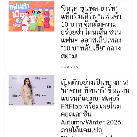
'จินวุค-ขุนพล-ฮาร์ท'
แท็กทีมเสิร์ฟ "แฟนต้า"
10 บาท จัดเต็มความ
อร่อยซ่า โดนเส้น ชวน
แฟนๆ ออกสเต็ปเพลง
"10 บาทคับเฮีย" กลาง
สยาม!
7 ส.ค. 2569
เปิดตัวอย่างเป็นทางการ!
'น้ำตาล-ทิพนารี' ขึ้นแท่น
แบรนด์แอมบาสเดอร์
FitFlop พร้อมเผยโฉม
คอลเลกชัน
Autumn/Winter 2026
ภายใต้แคมเปญ