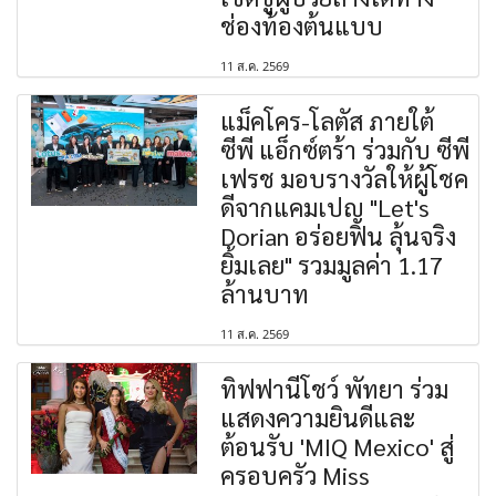
ช่องท้องต้นแบบ
11 ส.ค. 2569
แม็คโคร-โลตัส ภายใต้
ซีพี แอ็กซ์ตร้า ร่วมกับ ซีพี
เฟรช มอบรางวัลให้ผู้โชค
ดีจากแคมเปญ "Let's
Dorian อร่อยฟิน ลุ้นจริง
ยิ้มเลย" รวมมูลค่า 1.17
ล้านบาท
11 ส.ค. 2569
ทิฟฟานี่โชว์ พัทยา ร่วม
แสดงความยินดีและ
ต้อนรับ 'MIQ Mexico' สู่
ครอบครัว Miss