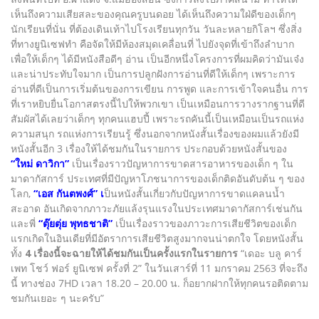
เห็นถึงความเสียสละของคุณครูบนดอย ได้เห็นถึงความใฝ่ดีของเด็กๆ
นักเรียนที่นั่น ที่ต้องเดินเท้าไปโรงเรียนทุกวัน วันละหลายกิโลฯ ซึ่งสิ่ง
ที่ทางยูนิเซฟทำ คือจัดให้มีห้องสมุดเคลื่อนที่ ไปยังจุดที่เข้าถึงลำบาก
เพื่อให้เด็กๆ ได้มีหนังสือดีๆ อ่าน เป็นอีกหนึ่งโครงการที่ผมคิดว่ามันเจ๋ง
และน่าประทับใจมาก เป็นการปลูกฝังการอ่านที่ดีให้เด็กๆ เพราะการ
อ่านที่ดีเป็นการเริ่มต้นของการเขียน การพูด และการเข้าใจคนอื่น การ
ที่เราหยิบยื่นโอกาสตรงนี้ไปให้พวกเขา เป็นเหมือนการวางรากฐานที่ดี
สัมผัสได้เลยว่าเด็กๆ ทุกคนแฮบปี้ เพราะรถคันนี้เป็นเหมือนเป็นรถแห่ง
ความสนุก รถแห่งการเรียนรู้ ซึ่งนอกจากหนังสั้นเรื่องของผมแล้วยังมี
หนังสั้นอีก 3 เรื่องให้ได้ชมกันในรายการ ประกอบด้วยหนังสั้นของ
“ใหม่ ดาวิกา”
เป็นเรื่องราวปัญหาการขาดสารอาหารของเด็ก ๆ ใน
มาดากัสการ์ ประเทศที่มีปัญหาโภชนาการของเด็กติดอันดับต้น ๆ ของ
โลก,
“เอส กันตพงศ์” เ
ป็นหนังสั้นเกี่ยวกับปัญหาการขาดแคลนน้ำ
สะอาด อันเกิดจากภาวะภัยแล้งรุนแรงในประเทศมาดากัสการ์เช่นกัน
และพี่
“ตุ๊ยตุ่ย พุทธชาติ”
เป็นเรื่องราวของภาวะการเสียชีวิตของเด็ก
แรกเกิดในอินเดียที่มีอัตราการเสียชีวิตสูงมากจนน่าตกใจ โดยหนังสั้น
ทั้ง
4 เรื่องนี้จะฉายให้ได้ชมกันเป็นครั้งแรกในรายการ
“เดอะ บลู คาร์
เพท โชว์ ฟอร์ ยูนิเซฟ ครั้งที่ 2” ในวันเสาร์ที่ 11 มกราคม 2563 ที่จะถึง
นี้ ทางช่อง 7HD เวลา 18.20 – 20.00 น. ก็อยากฝากให้ทุกคนรอติดตาม
ชมกันเยอะ ๆ นะครับ”