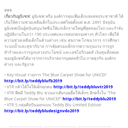
###
เกี่ยวกับยูนิเซฟ
: ยูนิเซฟ หรือ องค์การทุนเพื่อเด็กแห่งสหประชาชาติ ได้
เริ่มให้ความช่วยเหลือเด็กในประเทศไทยตั้งแต่ พ.ศ. 2491 ปัจจุบัน
ยูนิเซฟเป็นผู้สนับสนุนวัคซีนให้แก่เด็กรายใหญ่ที่สุดของโลก และกำลัง
ปฎิบัติงานในกว่า 190 ประเทศและเขตปกครองต่างๆ ทั่วโลก เพื่อให้
ความช่วยเหลือเด็กในด้านต่างๆ เช่น สุขภาพ โภชนาการ การศึกษา
ระบบน้ำและสุขาภิบาล การคุ้มครองเด็กจากความรุนแรง การถูก
ทำร้ายและการถูกแสวงประโยชน์ และเอชไอวี/เอดส์ เงินทุนทั้งหมด
ของยูนิเซฟได้มาจากการบริจาคจากบุคคลทั่วไป ภาคธุรกิจ องค์กร
ต่างๆ และรัฐบาล
• Key Visual รายการ The Blue Carpet Show for UNICEF
http://bit.ly/teddyblufb2019
• VTR กล้าได้ใจให้เด็กทุกคน
http://bit.ly/teddybluvtr2019
• VTR พี่หมี Teddy Blu ชวนมาเติมรอยยิ้มให้เด็กๆ อีกครั้งใน “The
Blue Carpet Show for UNICEF”
http://bit.ly/teddyblu2019
• VTR 5 กลุ่มศิลปินออกแบบ Teddy Blu Limited Edition
http://bit.ly/teddybludesignvdo2019