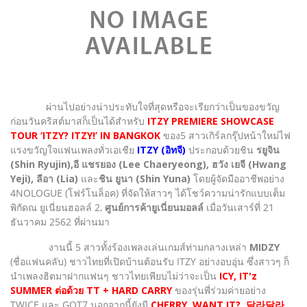
ผ่านไปอย่างน่าประทับใจที่สุดหรือจะเรียกว่าเป็นของขวัญ
ก่อนวันคริสต์มาสก็เป็นได้สำหรับ
ITZY PREMIERE SHOWCASE
TOUR ‘ITZY? ITZY!’ IN BANGKOK
ของ5 สาวเกิร์ลกรุ๊ปหน้าใหม่ไฟ
แรงขวัญใจแฟนเพลงทั่วเอเชีย
ITZY (อิทจี)
ประกอบด้วยชิน
รยูจิน
(Shin Ryujin),อี แชรยอง (Lee Chaeryeong), ฮวัง เยจี (Hwang
Yeji), ลีอา (Lia)
และ
ชิน ยูนา (Shin Yuna)
โดยผู้จัดมืออาชีพอย่าง
4NOLOGUE (โฟร์โนล็อค) ที่จัดให้สาวๆ ได้โชว์ความน่ารักแบบเต็ม
พิกัดณ ยูเนี่ยนฮอลล์ 2,
ศูนย์การค้ายูเนี่ยนมอลล์
เมื่อวันเสาร์ที่ 21
ธันวาคม 2562 ที่ผ่านมา
งานนี้ 5 สาวทั้งร้องเพลงเล่นเกมส์ท่ามกลางเหล่า
MIDZY
(ชื่อแฟนคลับ) ชาวไทยที่เปิดบ้านต้อนรับ ITZY อย่างอบอุ่น ซึ่งสาวๆ ก็
นำเพลงฮิตมาฝากแฟนๆ ชาวไทยเพียบไม่ว่าจะเป็น
ICY, IT'z
SUMMER ต่อด้วย TT + HARD CARRY
ของรุ่นพี่ร่วมค่ายอย่าง
TWICE และ GOT7 นอกจากนี้ยังมี
CHERRY, WANT IT?, 달라달라