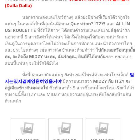
(Dalla Dalla)
นอกจากเพลงและโชว์ต่างๆ แล้วยังมีช่วงที่เรียกได้ว่าถูกใจ
แฟนๆ ในฮอลล์เป็นที่สุดนั่นคือช่วง
Question? ITZY!
และ
ALL IN
US! ROULETTE
ที่จัดให้สาวๆ ได้ตอบคำถามและเล่นเกมส์สุดน่ารัก
นอกจากนี้ 5 สาวยังทำให้แฟนๆ ได้กรี๊ดไม่หยุดให้กับความน่ารักน่า
เอ็นดูในการพูดภาษาไทยไม่ว่าจะเป็นการทักทายแนะนำตัวภาษาไทย
และประโยคต่างๆ เช่นการส่งเข้าเพลงด้วยคำว่า
ไปกันเลยหรือสนุกมั้ย
คะ, จะคิดถึง MIDZY นะคะ, ฉันรักคุณ, ยินดีที่ได้พบกัน
ฯลฯ หยอดเก่ง
แบบนี้แฟนๆ จะไม่รักได้ยังไง
ทั้งนี้ก่อนจากกันแฟนๆ ยังทำเซอร์ไพรส์ด้วยแฟนโปรเจ็กต์
믿
지는있지곁에영원히있을거야
มีความหมายว่า
MIDZY กับ ITZY จะ
อยู่เคียงข้างกันตลอดไป
ซึ่งทำเอาทั้ง 5 สาวซึ้งจนน้ำตาไหล เรียกได้ว่า
จบงานนี้ทั้ง ITZY และ MIDZY หอบความอบอุ่นประทับใจกลับบ้านกัน
ถ้วนหน้า