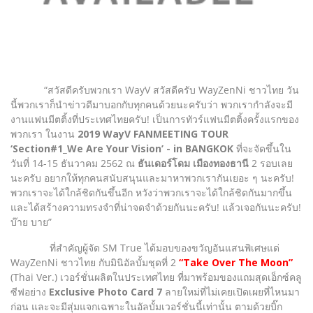
“สวัสดีครับพวกเรา WayV สวัสดีครับ WayZenNi ชาวไทย วัน
นี้พวกเราก็นำข่าวดีมาบอกกับทุกคนด้วยนะครับว่า พวกเรากำลังจะมี
งานแฟนมีตติ้งที่ประเทศไทยครับ! เป็นการทัวร์แฟนมีตติ้งครั้งแรกของ
พวกเรา ในงาน
2019 WayV FANMEETING TOUR
‘Section#1_We Are Your Vision’ - in BANGKOK
ที่จะจัดขึ้นใน
วันที่ 14-15 ธันวาคม 2562 ณ
ธันเดอร์โดม เมืองทองธานี
2 รอบเลย
นะครับ อยากให้ทุกคนสนับสนุนและมาหาพวกเรากันเยอะ ๆ นะครับ!
พวกเราจะได้ใกล้ชิดกันขึ้นอีก หวังว่าพวกเราจะได้ใกล้ชิดกันมากขึ้น
และได้สร้างความทรงจำที่น่าจดจำด้วยกันนะครับ! แล้วเจอกันนะครับ!
บ๊าย บาย”
ที่สำคัญผู้จัด SM True ได้มอบของขวัญอันแสนพิเศษแด่
WayZenNi ชาวไทย กับมินิอัลบั้มชุดที่ 2
“Take Over The Moon”
(Thai Ver.) เวอร์ชั่นผลิตในประเทศไทย ที่มาพร้อมของแถมสุดเอ็กซ์คลู
ซีฟอย่าง
Exclusive Photo Card 7
ลายใหม่ที่ไม่เคยเปิดเผยที่ไหนมา
ก่อน และจะมีสุ่มแจกเฉพาะในอัลบั้มเวอร์ชั่นนี้เท่านั้น ตามด้วยบิ๊ก