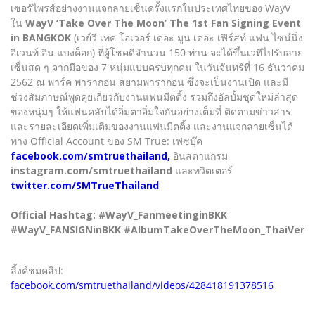
เซอร์ไพรส์อย่างงานแจกลายเซ็นครั้งแรกในประเทศไทยของ WayV
ใน
WayV ‘Take Over The Moon’ The 1st Fan Signing Event
in BANGKOK
(เวย์วี เทค โอเวอร์ เดอะ มูน เดอะ เฟิร์สท์ แฟน ไซน์นิ่ง
อีเวนท์ อิน แบงค็อก) ที่ผู้โชคดีจำนวน 150 ท่าน จะได้ขึ้นเวทีไปรับลาย
เซ็นสด ๆ จากมือของ 7 หนุ่มแบบครบทุกคน ในวันจันทร์ที่ 16 ธันวาคม
2562 ณ พาร์ค พารากอน สยามพารากอน ซึ่งจะเป็นงานเปิด และมี
ช่วงสัมภาษณ์พูดคุยเกี่ยวกับงานแฟนมีตติ้ง รวมถึงอัลบั้มชุดใหม่ล่าสุด
ของหนุ่มๆ ให้แฟนคลับได้อิ่มตาอิ่มใจกันอย่างเต็มที่ ติดตามข่าวสาร
และรายละเอียดเพิ่มเติมของงานแฟนมีตติ้ง และงานแจกลายเซ็นได้
ทาง Official Account ของ SM True: เฟซบุ๊ค
facebook.com/smtruethailand,
อินสตาแกรม
instagram.com/smtruethailand
และทวิตเตอร์
twitter.com/SMTrueThailand
Official Hashtag: #WayV_FanmeetinginBKK
#WayV_FANSIGNinBKK #AlbumTakeOverTheMoon_ThaiVer
ลิ้งค์ชมคลิป:
facebook.com/smtruethailand/videos/428418191378516