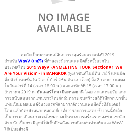
สมกับเป็นบอยแบนด์จีนดาวรุ่งสุดร้อนแรงแห่งปี 2019
สำหรับ
WayV (เวย์วี)
ที่กำลังจะมีงานแฟนมีตติ้งครั้งแรกใน
ประเทศไทย
2019 WayV FANMEETING TOUR ‘Section#1_We
Are Your Vision’ - in BANGKOK
(ทูเธาซันด์ไนน์ทีน เวย์วี แฟนมีต
ติ้ง ทัวร์ เซคชั่นวัน วี อาร์ ยัวร์ วิชั่น อิน แบงค็อก) ถึง 2 รอบการแสดง
ในวันเสาร์ที่ 14 (เวลา 18.00 น.) และอาทิตย์ที่ 15 (เวลา 17.00 น.)
ธันวาคม 2019 ณ
ธันเดอร์โดม เมืองทองธานี
โดยกระแสตอบรับ และ
การสนับสนุนจากแฟนชาวไทยก็ถล่มทลาย จนสร้างสถิติให้พวกเขาขึ้น
แท่นเป็นบอยแบนด์จีนวงแรกที่สามารถจัดงานแฟนมีตติ้งที่ธันเดอร์
โดม แล้วบัตรจำหน่ายหมดเกลี้ยงทั้ง 2 รอบการแสดง ซึ่งงานนี้ยังถือ
เป็นการมาเยือนประเทศไทยอย่างเป็นทางการครั้งแรกของพวกเขาอีก
ด้วย นับเป็นการพิสูจน์ให้เห็นถึงพลังความนิยมอันท่วมท้นของ WayV
ได้เป็นอย่างดี