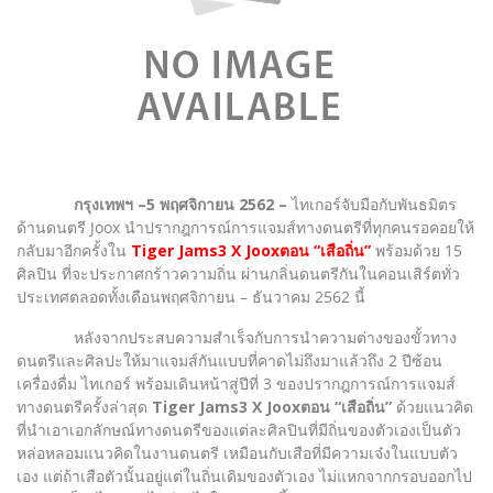
กรุงเทพฯ –5 พฤศจิกายน 2562 –
ไทเกอร์จับมือกับพันธมิตร
ด้านดนตรี Joox นำปรากฎการณ์การแจมส์ทางดนตรีที่ทุกคนรอคอยให้
กลับมาอีกครั้งใน
Tiger Jams3 X Jooxตอน “เสือถิ่น”
พร้อมด้วย 15
ศิลปิน ที่จะประกาศกร้าวความถิ่น ผ่านกลิ่นดนตรีกันในคอนเสิร์ตทั่ว
ประเทศตลอดทั้งเดือนพฤศจิกายน – ธันวาคม 2562 นี้
หลังจากประสบความสำเร็จกับการนำความต่างของขั้วทาง
ดนตรีและศิลปะให้มาแจมส์กันแบบที่คาดไม่ถึงมาแล้วถึง 2 ปีซ้อน
เครื่องดื่ม ไทเกอร์ พร้อมเดินหน้าสู่ปีที่ 3 ของปรากฎการณ์การแจมส์
ทางดนตรีครั้งล่าสุด
Tiger Jams3 X Jooxตอน “เสือถิ่น”
ด้วยแนวคิด
ที่นำเอาเอกลักษณ์ทางดนตรีของแต่ละศิลปินที่มีถิ่นของตัวเองเป็นตัว
หล่อหลอมแนวคิดในงานดนตรี เหมือนกับเสือที่มีความเจ๋งในแบบตัว
เอง แต่ถ้าเสือตัวนั้นอยู่แต่ในถิ่นเดิมของตัวเอง ไม่แหกจากกรอบออกไป