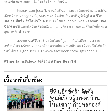
ผจญภัย ก็คงไม่สนุก ไม่มีอะไรใหม่ๆ เกิดขึ้น
ไทเกอร์ และ Joox จึงชวนศิลปินจากคนละถิ่นมาร่วมแจมส์กัน
เพื่อสร้างปรากฎการณ์ JAMS ของเสือข้ามถิ่น อาทิ
ภูมิ วิภูริศ X วิโอ
เลต วอเทียร์ / สิงโตนำโชค X
เขียนไขและวาณิช หรือ
Season Five
X เก่ง ธชย
และศิลปินเสือถิ่นอีกมากมายที่จะมาร่วมแจมส์กันถึงถิ่นครบ
ทุกภาคทั่วประเทศ
เพราะดนตรีคือเสรี จะถิ่นไหนก็ Jams กันได้ติดตามความ
เคลื่อนไหว พร้อมประกาศกร้าวความถิ่น ผ่านกลิ่นดนตรีร่วมกันได้แล้ว
วันนี้ที่เพจ Tiger Beer TH : www.facebook.com/TigerbeerTH
#TigerJams3xJoox #เสือถิ่น #TigerBeerTH
เนื้อหาที่เกี่ยวข้อง
ซีพี แอ็กซ์ตร้า จัดตั้ง
"ศูนย์เรียนรู้เกษตรบ้าน
โนนเขวา" ถ่ายทอดองค์
ความรู้ เชื่อมโยงตลาด ยก