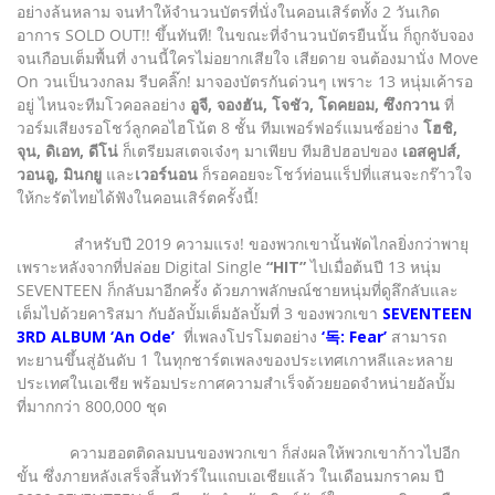
อย่างล้นหลาม จนทำให้จำนวนบัตรที่นั่งในคอนเสิร์ตทั้ง 2 วันเกิด
อาการ SOLD OUT!! ขึ้นทันที! ในขณะที่จำนวนบัตรยืนนั้น ก็ถูกจับจอง
จนเกือบเต็มพื้นที่ งานนี้ใครไม่อยากเสียใจ เสียดาย จนต้องมานั่ง Move
On วนเป็นวงกลม รีบคลิ๊ก! มาจองบัตรกันด่วนๆ เพราะ 13 หนุ่มเค้ารอ
อยู่ ไหนจะทีมโวคอลอย่าง
อูจี, จองฮัน, โจชัว, โดคยอม, ซึงกวาน
ที่
วอร์มเสียงรอโชว์ลูกคอไฮโน้ต 8 ชั้น ทีมเพอร์ฟอร์แมนซ์อย่าง
โฮชิ,
จุน, ดิเอท, ดีโน่
ก็เตรียมสเตจเจ๋งๆ มาเพียบ ทีมฮิปฮอปของ
เอสคูปส์,
วอนอู, มินกยู
และ
เวอร์นอน
ก็รอคอยจะโชว์ท่อนแร็ปที่แสนจะกร๊าวใจ
ให้กะรัตไทยได้ฟังในคอนเสิร์ตครั้งนี้!
สำหรับปี 2019 ความแรง! ของพวกเขานั้นพัดไกลยิ่งกว่าพายุ
เพราะหลังจากที่ปล่อย Digital Single
“HIT”
ไปเมื่อต้นปี 13 หนุ่ม
SEVENTEEN ก็กลับมาอีกครั้ง ด้วยภาพลักษณ์ชายหนุ่มที่ดูลึกลับและ
เต็มไปด้วยคาริสมา กับอัลบั้มเต็มอัลบั้มที่ 3 ของพวกเขา
SEVENTEEN
3RD ALBUM ‘An Ode’
ที่เพลงโปรโมตอย่าง
‘독: Fear’
สามารถ
ทะยานขึ้นสู่อันดับ 1 ในทุกชาร์ตเพลงของประเทศเกาหลีและหลาย
ประเทศในเอเชีย พร้อมประกาศความสำเร็จด้วยยอดจำหน่ายอัลบั้ม
ที่มากกว่า 800,000 ชุด
ความฮอตติดลมบนของพวกเขา ก็ส่งผลให้พวกเขาก้าวไปอีก
ขั้น ซึ่งภายหลังเสร็จสิ้นทัวร์ในแถบเอเชียแล้ว ในเดือนมกราคม ปี