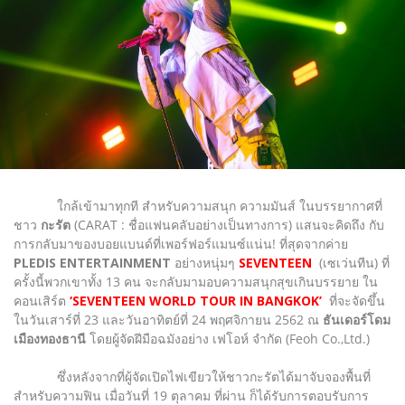
ใกล้เข้ามาทุกที สำหรับความสนุก ความมันส์ ในบรรยากาศที่
ชาว
กะรัต
(CARAT : ชื่อแฟนคลับอย่างเป็นทางการ) แสนจะคิดถึง กับ
การกลับมาของบอยแบนด์ที่เพอร์ฟอร์แมนซ์แน่น! ที่สุดจากค่าย
PLEDIS ENTERTAINMENT
อย่างหนุ่มๆ
SEVENTEEN
(เซเว่นทีน) ที่
ครั้งนี้พวกเขาทั้ง 13 คน จะกลับมามอบความสนุกสุขเกินบรรยาย ใน
คอนเสิร์ต
‘SEVENTEEN WORLD TOUR IN BANGKOK’
ที่จะจัดขึ้น
ในวันเสาร์ที่ 23 และวันอาทิตย์ที่ 24 พฤศจิกายน 2562 ณ
ธันเดอร์โดม
เมืองทองธานี
โดยผู้จัดฝีมือฉมังอย่าง เฟโอห์ จำกัด (Feoh Co.,Ltd.)
ซึ่งหลังจากที่ผู้จัดเปิดไฟเขียวให้ชาวกะรัตได้มาจับจองพื้นที่
สำหรับความฟิน เมื่อวันที่ 19 ตุลาคม ที่ผ่าน ก็ได้รับการตอบรับการ