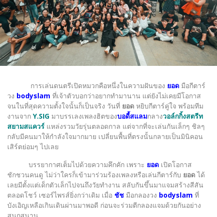
การเล่นดนตรีเปิดหมวกคือหนึ่งในความฝันของ
ยอด
มือกีตาร์
วง
bodyslam
ที่เจ้าตัวบอกว่าอยากทำมานาน แต่ยังไม่เคยมีโอกาส
จนในที่สุดความตั้งใจนั้นก็เป็นจริง วันที่
ยอด
หยิบกีตาร์คู่ใจ พร้อมทีม
งานจาก
Y.SIG
มาบรรเลงเพลงฮิตของ
บอดี้สแลม
กลาง
วอล์กกิ้งสตรีท
สยามสแควร์
แหล่งรวมวัยรุ่นตลอดกาล แต่จากที่จะเล่นกันเล็กๆ ชิลๆ
กลับมีคนมาให้กำลังใจมากมาย เปลี่ยนพื้นที่ตรงนั้นกลายเป็นมินิคอน
เสิร์ตย่อมๆ ไปเลย
บรรยากาศเต็มไปด้วยความคึกคัก เพราะ
ยอด
เปิดโอกาส
ชักชวนคนดู ไม่ว่าใครก็เข้ามาร่วมร้องเพลงหรือเล่นกีตาร์กับ
ยอด
ได้
เลยมีตั้งแต่เด็กตัวเล็กไปจนถึงวัยทำงาน สลับกันขึ้นมาแจมสร้างสีสัน
ตลอดโชว์ เซอร์ไพรส์ยิ่งกว่าเดิม เมื่อ
ชัช
มือกลองวง
bodyslam
ที่
บังเอิญเหลือเกินเดินผ่านมาพอดี ก่อนจะร่วมตีกลองแจมด้วยกันอย่าง
สนุกสนาน