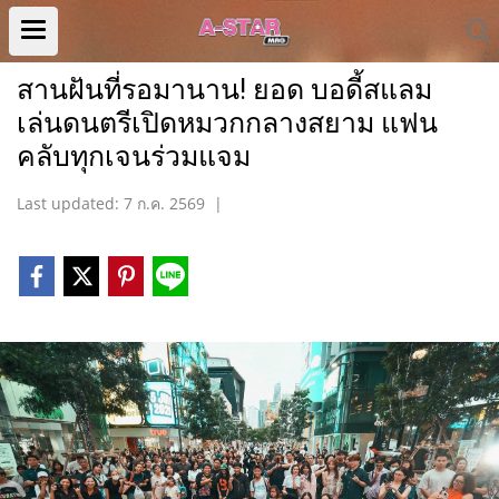
สานฝันที่รอมานาน! ยอด บอดี้สแลม
เล่นดนตรีเปิดหมวกกลางสยาม แฟน
คลับทุกเจนร่วมแจม
Last updated: 7 ก.ค. 2569
|