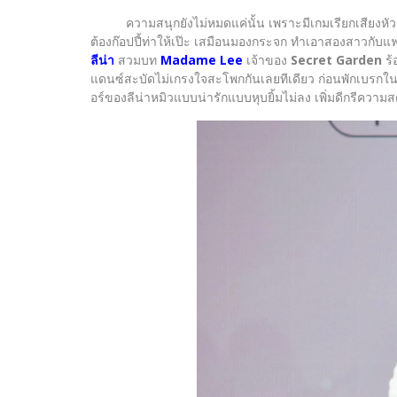
ความสนุกยังไม่หมดแค่นั้น เพราะมีเกมเรียกเสียงหัว
ต้องก๊อปปี้ท่าให้เป๊ะ เสมือนมองกระจก ทำเอาสองสาวกับแ
ลีน่า
สวมบท
Madame Lee
เจ้าของ
Secret Garden
ร้
แดนซ์สะบัดไม่เกรงใจสะโพกกันเลยทีเดียว ก่อนพักเบรกใ
อร์ของลีน่าหมิวแบบน่ารักแบบหุบยิ้มไม่ลง เพิ่มดีกรีความ