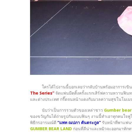
ใครได้ไปงานนี้บอกเลยว่ากลับบ้านพร้อมอาการเขินแท
The Series”
จัดแฟนมีตติ้งครั้งแรกเสิร์ฟความหวานฟิน
และต่างประเทศ กรี๊ดจนหน้าแดงกับมวลความสุขในโมเมนต
นับว่าเป็นการรวมตัวของเหล่าชาว
Gumber bear (
ของขวัญกันได้ถ่ายรูปกันแบบฟินๆ งานนี้ทำเอาทุกคนใจฟูไป
พิธีกรอารมณ์ดี
“แพท ณปภา ตันตระกูล”
รับหน้าที่พาแฟน
GUMBER BEAR LAND
ก่อนที่ลีน่าและหมิวจะออกมาทักท