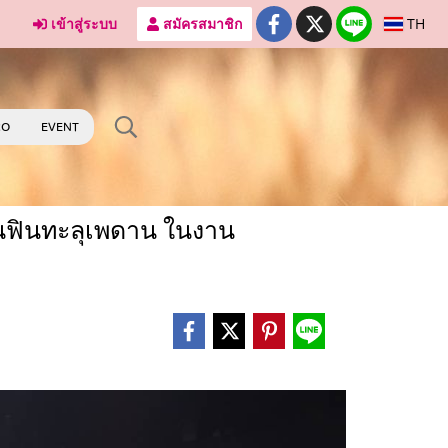
เข้าสู่ระบบ
สมัครสมาชิก
TH
RO
EVENT
วานฟินทะลุเพดาน ในงาน