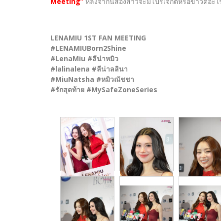
Meeting”
หลังจากนี้สองสาวจะมีโปรเจกต์หรือข่าวดีอ
LENAMIU 1ST FAN MEETING
#LENAMIUBorn2Shine
#LenaMiu #ลีน่าหมิว
#lalinalena #ลีน่าลลินา
#MiuNatsha #หมิวณัชชา
#รักสุดท้าย #MySafeZoneSeries