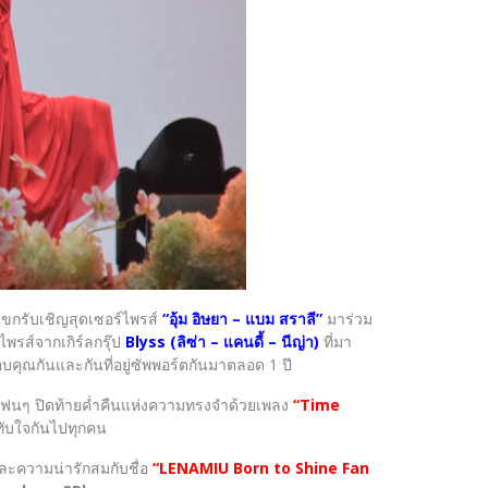
แขกรับเชิญสุดเซอร์ไพรส์
“อุ้ม อิษยา – แบม สราลี”
มาร่วม
พรส์จากเกิร์ลกรุ๊ป
Blyss (ลิซ่า – แคนดี้ – นีญ่า)
ที่มา
อบคุณกันและกันที่อยู่ซัพพอร์ตกันมาตลอด 1 ปี
แฟนๆ ปิดท้ายค่ำคืนแห่งความทรงจำด้วยเพลง
“Time
ทับใจกันไปทุกคน
ละความน่ารักสมกับชื่อ
“LENAMIU Born to Shine Fan