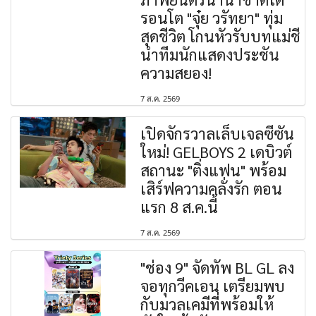
รอนโต "จุ๋ย วรัทยา" ทุ่ม
สุดชีวิต โกนหัวรับบทแม่ชี
นำทีมนักแสดงประชัน
ความสยอง!
7 ส.ค. 2569
เปิดจักรวาลเล็บเจลซีซัน
ใหม่! GELBOYS 2 เดบิวต์
สถานะ "ติ่งแฟน" พร้อม
เสิร์ฟความคลั่งรัก ตอน
แรก 8 ส.ค.นี้
7 ส.ค. 2569
"ช่อง 9" จัดทัพ BL GL ลง
จอทุกวีคเอน เตรียมพบ
กับมวลเคมีที่พร้อมให้