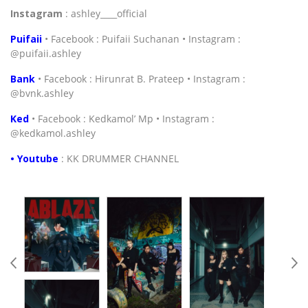
Instagram
: ashley____official
Puifaii
• Facebook : Puifaii Suchanan • Instagram :
@puifaii.ashley
Bank
• Facebook : Hirunrat B. Prateep • Instagram :
@bvnk.ashley
Ked
• Facebook : Kedkamol’ Mp • Instagram :
@kedkamol.ashley
• Youtube
: KK DRUMMER CHANNEL