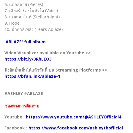
6. แตกสลาย (Pieces)
7. เสียงร่ำร้องในหัวใจ (Voice)
8. สเตลล่าไนท์ (Stellar/night)
9. Hope
10. น้ำตาสีเพลิง (Tears Ablaze)
'ABLAZE' full album
Video Visualizer available on Youtube >>
https://bit.ly/3RbLEO3
ฟังอัลบั้มเต็มได้แล้ววันนี้ บน Streaming Platforms >>
https://bfan.link/ablaze-1
#ASHLEY #ABLAZE
ช่องทางการติดตาม
Youtube
:
https://www.youtube.com/@ASHLEYOfficial4
Facebook
:
https://www.facebook.com/ashleythofficial