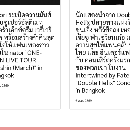
ori ระเบิดความมันส์
นักแสดงนำจาก Dou
ซูเปอร์อัลติเมท
Helix ปลายทางแห่งร
ร้าเอ็กซ์ตรีม เวรี่เวรี่
ซุนเจิ้ง หลี่ว์ซือถง เห
 พร้อมสร้างค่ำคืนสุด
เจียซู ฟ่าเซวียนเก๋อ
าใจให้แฟนเพลงชาว
ความสุขให้แฟนคลับท
ใน natori ONE-
ไทย และ อินเตอร์แ
N LIVE TOUR
กับ คอนเสิร์ตครั้งแร
shin (March)" in
ของพวกเขา ในงาน
ngkok
Intertwined by Fate
"Double Helix" Con
. 2569
in Bangkok
6 ส.ค. 2569