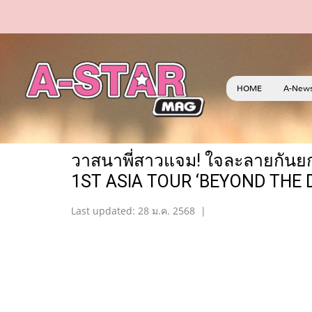
HOME
A-New
วาสนาพี่สาวแจม! ใจละลายกันยกฮอ
1ST ASIA TOUR ‘BEYOND THE D
Last updated: 28 ม.ค. 2568
|