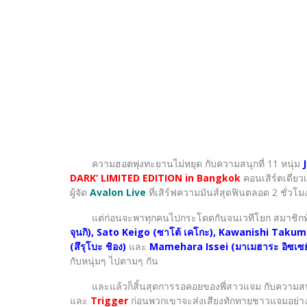
ความฮอตพุ่งทะยานไม่หยุด กับความสนุกที่ 11 หนุ่ม
DARK’ LIMITED EDITION in Bangkok
คอนเสิร์ตเดี่ย
ผู้จัด
Avalon Live
ที่เสิร์ฟความมันส์สุดฟินตลอด 2 ชั่วโม
แต่ก่อนจะพาทุกคนไปกระโดดกันจนเวทีโยก สมาชิกทั
จุนกิ), Sato Keigo (ซาโต้ เคโกะ), Kawanishi Takumi 
(สึรุโบะ ชิอง)
และ
Mamehara Issei (มาเมฮาระ อิซเซย
กับหนุ่มๆ ไปตามๆ กัน
และแล้วก็สิ้นสุดการรอคอยของพี่สาวแจม กับความสนุกสุดม
และ
Trigger
ก่อนพวกเขาจะส่งเสียงทักทายชาวแจมอย่างสุดเ