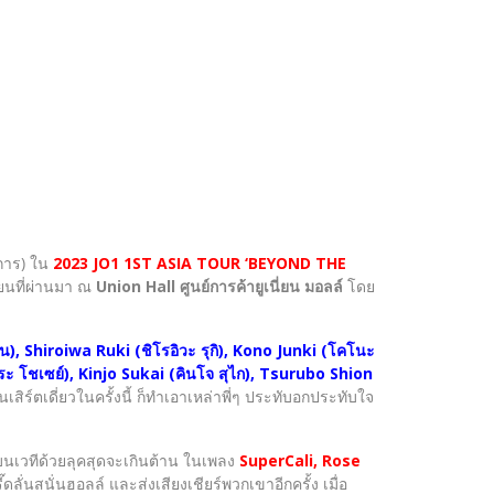
การ) ใน
2023 JO1 1ST ASIA TOUR ‘BEYOND THE
ายนที่ผ่านมา ณ
Union Hall ศูนย์การค้ายูเนี่ยน มอลล์
โดย
), Shiroiwa Ruki (ชิโรอิวะ รุกิ), Kono Junki (โคโนะ
ะ โชเซย์), Kinjo Sukai (คินโจ สุไก), Tsurubo Shion
ร์ตเดี่ยวในครั้งนี้ ก็ทำเอาเหล่าพี่ๆ ประทับอกประทับใจ
นเวทีด้วยลุคสุดจะเกินต้าน ในเพลง
SuperCali, Rose
่นสนั่นฮอลล์ และส่งเสียงเชียร์พวกเขาอีกครั้ง เมื่อ