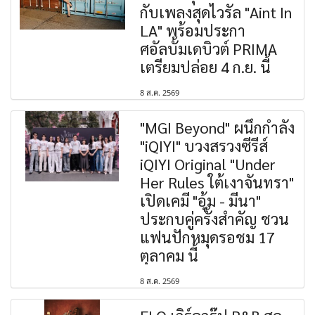
กับเพลงสุดไวรัล "Aint In
LA" พร้อมประกา
ศอัลบั้มเดบิวต์ PRIMA
เตรียมปล่อย 4 ก.ย. นี้
8 ส.ค. 2569
"MGI Beyond" ผนึกกำลัง
"iQIYI" บวงสรวงซีรีส์
iQIYI Original "Under
Her Rules ใต้เงาจันทรา"
เปิดเคมี "อุ้ม - มีนา"
ประกบคู่ครั้งสำคัญ ชวน
แฟนปักหมุดรอชม 17
ตุลาคม นี้
8 ส.ค. 2569