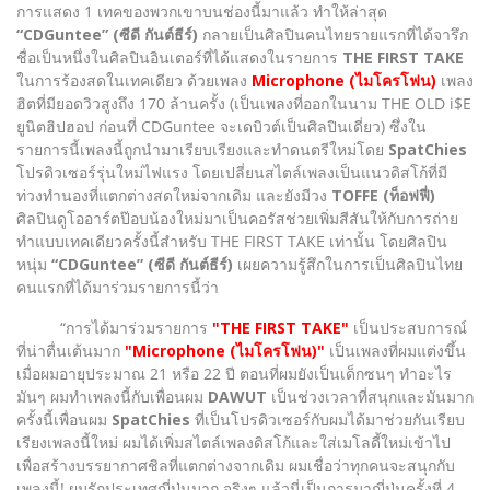
การแสดง 1 เทคของพวกเขาบนช่องนี้มาแล้ว ทำให้ล่าสุด
“CDGuntee” (ซีดี กันต์ธีร์)
กลายเป็นศิลปินคนไทยรายแรกที่ได้จารึก
ชื่อเป็นหนึ่งในศิลปินอินเตอร์ที่ได้แสดงในรายการ
THE FIRST TAKE
ในการร้องสดในเทคเดียว ด้วยเพลง
Microphone (ไมโครโฟน)
เพลง
ฮิตที่มียอดวิวสูงถึง 170 ล้านครั้ง (เป็นเพลงที่ออกในนาม THE OLD i$E
ยูนิตฮิปฮอป ก่อนที่ CDGuntee จะเดบิวต์เป็นศิลปินเดี่ยว) ซึ่งใน
รายการนี้เพลงนี้ถูกนำมาเรียบเรียงและทำดนตรีใหม่โดย
SpatChies
โปรดิวเซอร์รุ่นใหม่ไฟแรง โดยเปลี่ยนสไตล์เพลงเป็นแนวดิสโก้ที่มี
ท่วงทำนองที่แตกต่างสดใหม่จากเดิม และยังมีวง
TOFFE (ท็อฟฟี่)
ศิลปินดูโออาร์ตป๊อบน้องใหม่มาเป็นคอรัสช่วยเพิ่มสีสันให้กับการถ่าย
ทำแบบเทคเดียวครั้งนี้สำหรับ THE FIRST TAKE เท่านั้น โดยศิลปิน
หนุ่ม
“CDGuntee” (ซีดี กันต์ธีร์)
เผยความรู้สึกในการเป็นศิลปินไทย
คนแรกที่ได้มาร่วมรายการนี้ว่า
“การได้มาร่วมรายการ
"THE FIRST TAKE"
เป็นประสบการณ์
ที่น่าตื่นเต้นมาก
"Microphone (ไมโครโฟน)"
เป็นเพลงที่ผมแต่งขึ้น
เมื่อผมอายุประมาณ 21 หรือ 22 ปี ตอนที่ผมยังเป็นเด็กซนๆ ทำอะไร
มันๆ ผมทำเพลงนี้กับเพื่อนผม
DAWUT
เป็นช่วงเวลาที่สนุกและมันมาก
ครั้งนี้เพื่อนผม
SpatChies
ที่เป็นโปรดิวเซอร์กับผมได้มาช่วยกันเรียบ
เรียงเพลงนี้ใหม่ ผมได้เพิ่มสไตล์เพลงดิสโก้และใส่เมโลดี้ใหม่เข้าไป
เพื่อสร้างบรรยากาศชิลที่แตกต่างจากเดิม ผมเชื่อว่าทุกคนจะสนุกกับ
เพลงนี้! ผมรักประเทศญี่ปุ่นมาก จริงๆ แล้วนี่เป็นการมาญี่ปุ่นครั้งที่ 4