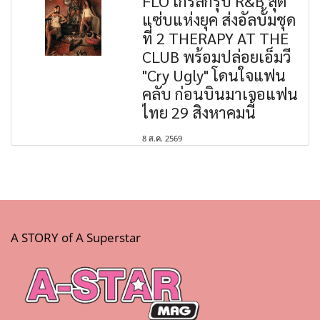
FLO เกิร์ลกรุ๊ป R&B สุด
แซ่บแห่งยุค ส่งอัลบั้มชุด
ที่ 2 THERAPY AT THE
CLUB พร้อมปล่อยเอ็มวี
"Cry Ugly" โดนใจแฟน
คลับ ก่อนบินมาเจอแฟน
ไทย 29 สิงหาคมนี้
8 ส.ค. 2569
A STORY of A Superstar