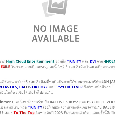
จาก
High Cloud Entertainment
รวมถึง
TRINITY
และ
DVI
จาก
4NOL
 EXILE
ในช่วงปลายเดือนกรกฎาคมนี้ โชว์ 5 รอบ 2 เมืองในสเตเดียมขนาดยักษ
เสิร์ตขนาดยักษ์ 5 รอบ 2 เมืองที่ขนศิลปินภายใต้ชายคาของบริษัท
LDH JA
TASTICS, BALLISTIK BOYZ
และ
PSYCHIC FEVER
ซึ่งก่อนหน้านี้ทาง
L
ปินในฝั่งเอเชียให้เติบโตไปด้วยกัน
ainment
เองก็เคยทำงานร่วมกับ
BALLISTIK BOYZ
และ
PSYCHIC FEVER
ตในประเทศไทย หรือ
TRINITY
เองก็เคยมีผลงานเพลงฟีตเจอริงร่วมกับ
BALLIS
BE
เพลง
To The Top
ในช่วงต้นปี 2023 ที่ผ่านมาแล้วด้วย และครั้งนี้ศิลป