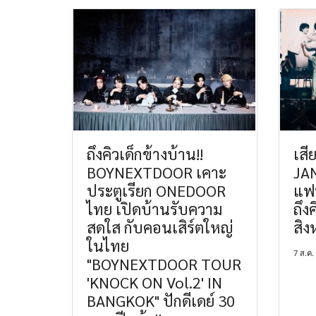
ถึงคิวเด็กข้างบ้าน!!
เสี
BOYNEXTDOOR เคาะ
JAN
ประตูเรียก ONEDOOR
แฟน
ไทย เปิดบ้านรับความ
ถึง
สดใส กับคอนเสิร์ตใหญ่
สิง
ในไทย
7 ส.ค.
"BOYNEXTDOOR TOUR
'KNOCK ON Vol.2' IN
BANGKOK" ปักดีเดย์ 30