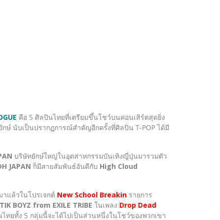
OGUE
คือ 5 ศิลปินไทยที่เตรียมขึ้นโชว์บนคอนเสิร์ตสุดยิ่ง
์ นับเป็นปรากฏการณ์สำคัญอีกครั้งที่ศิลปิน T-POP ได้มี
PAN
บริษัทยักษ์ใหญ่ในอุตสาหกรรมบันเทิงญี่ปุ่นมารวมตัว
DH JAPAN
ก็มีสายสัมพันธ์อันดีกับ
High Cloud
มาแล้วในโปรเจกต์
New School Breakin
รายการ
TIK BOYZ from EXILE TRIBE
ในเพลง
Drop Dead
ินไทยทั้ง 5 กลุ่มนี้จะได้ไปเป็นส่วนหนึ่งในโชว์ของพวกเขา