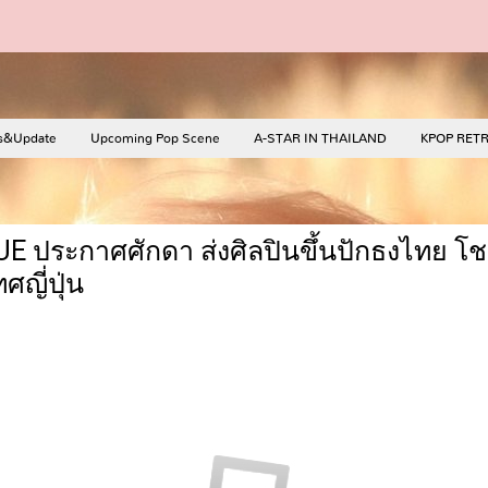
s&Update
Upcoming Pop Scene
A-STAR IN THAILAND
KPOP RET
GUE ประกาศศักดา ส่งศิลปินขึ้นปักธงไทย 
ศญี่ปุ่น