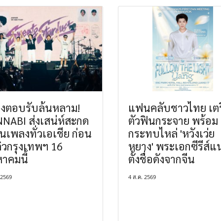
ยงตอบรับล้นหลาม!
แฟนคลับชาวไทย เตร
NABI ส่งเสน่ห์สะกด
ตัวฟินกระจาย พร้อม
เพลงทั่วเอเชีย ก่อน
กระทบไหล่ 'หวังเว่ย
คิวกรุงเทพฯ 16
หยาง' พระเอกซีรีส์แ
หาคมนี้
ตั้งชื่อดังจากจีน
 2569
4 ส.ค. 2569