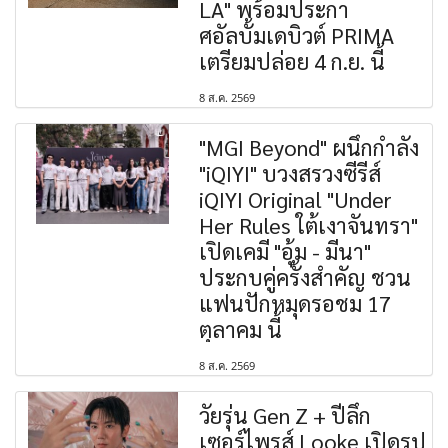
LA" พร้อมประกา
ศอัลบั้มเดบิวต์ PRIMA
เตรียมปล่อย 4 ก.ย. นี้
8 ส.ค. 2569
"MGI Beyond" ผนึกกำลัง
"iQIYI" บวงสรวงซีรีส์
iQIYI Original "Under
Her Rules ใต้เงาจันทรา"
เปิดเคมี "อุ้ม - มีนา"
ประกบคู่ครั้งสำคัญ ชวน
แฟนปักหมุดรอชม 17
ตุลาคม นี้
8 ส.ค. 2569
วัยรุ่น Gen Z + ปีลึก
เซอร์ไพรส์ Looke เปิดรูป