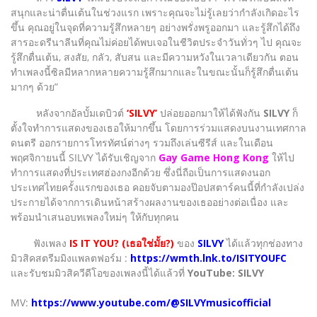
สนุกและน่าตื่นเต้นในช่วงแรก เพราะคุณจะไม่รู้เลยว่ากำลังเกิดอะไร
ขึ้น คุณอยู่ในจุดที่ความรู้สึกหลายๆ อย่างพรั่งพรูออกมา และรู้สึกได้ถึง
สารอะดรีนาลีนที่คุณไม่ค่อยได้พบเจอในชีวิตประจำวันทั่วๆ ไป คุณจะ
รู้สึกตื่นเต้น, สงสัย, กลัว, สับสน และมีความหวังในเวลาเดียวกัน ตอน
ทำเพลงนี้ซิลมีหลากหลายความรู้สึกมากและในขณะนั้นก็รู้สึกตื่นเต้น
มากๆ ด้วย”
หลังจากอัลบั้มเดบิวต์
‘SILVY’
ปล่อยออกมาให้ได้ฟังกัน
SILVY
ก็
ตั้งใจทำการแสดงของเธอให้มากขึ้น โดยการร่วมแสดงบนงานเทศกาล
ดนตรี ออกรายการโทรทัศน์ต่างๆ รวมถึงเล่นซีรีส์ และในเดือน
พฤศจิกายนนี้ SILVY ได้รับเชิญจาก
Gay Game Hong Kong
ให้ไป
ทำการแสดงที่ประเทศฮ่องกงอีกด้วย ซึ่งนี่ถือเป็นการแสดงนอก
ประเทศไทยครั้งแรกของเธอ คอยจับตามองป๊อปสตาร์คนนี้ที่กำลังเปล่ง
ประกายได้จากการเดินหน้าสร้างผลงานของเธออย่างต่อเนื่อง และ
พร้อมนำเสนอบทเพลงใหม่ๆ ให้กับทุกคน
ฟังเพลง
IS IT YOU? (เธอใช่มั้ย?)
ของ
SILVY
ได้แล้วทุกช่องทาง
มิวสิคสตรีมมิงแพลตฟอร์ม :
https://wmth.lnk.to/ISITYOUFC
และรับชมมิวสิควีดีโอของเพลงนี้ได้แล้วที่
YouTube: SILVY
MV:
https://www.youtube.com/@SILVYmusicofficial