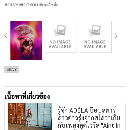
#SILVY #ISITYOU #เธอใช่มั้ย
SILVY
เนื้อหาที่เกี่ยวข้อง
รู้จัก ADÉLA ป๊อปสตาร์
สาวดาวรุ่งจากสโลวาเกีย
กับเพลงสุดไวรัล "Aint In