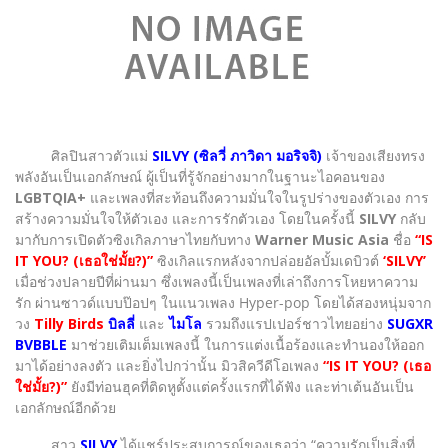
ศิลปินสาวตัวแม่
SILVY (ซิลวี่ ภาวิดา มอริจจิ)
เจ้าของเสียงทรง
พลังอันเป็นเอกลักษณ์ ผู้เป็นที่รู้จักอย่างมากในฐานะไอคอนของ
LGBTQIA+
และเพลงที่สะท้อนถึงความมั่นใจในรูปร่างของตัวเอง การ
สร้างความมั่นใจให้ตัวเอง และการรักตัวเอง โดยในครั้งนี้
SILVY
กลับ
มากับการเปิดตัวซิงเกิลภาษาไทยกับทาง
Warner Music Asia
ชื่อ
“IS
IT YOU? (เธอใช่มั้ย?)”
ซิงเกิลแรกหลังจากปล่อยอัลบั้มเดบิวต์
‘SILVY’
เมื่อช่วงปลายปีที่ผ่านมา ซึ่งเพลงนี้เป็นเพลงที่เล่าถึงการโหยหาความ
รัก ผ่านซาวด์แบบป๊อปๆ ในแนวเพลง Hyper-pop โดยได้สองหนุ่มจาก
วง
Tilly Birds
บิลลี่
และ
ไมโล
รวมถึงแรปเปอร์ชาวไทยอย่าง
SUGXR
BVBBLE
มาช่วยเติมเต็มเพลงนี้ ในการแต่งเนื้อร้องและทำนองให้ออก
มาได้อย่างลงตัว และยิ่งไปกว่านั้น มิวสิควีดีโอเพลง
“IS IT YOU? (เธอ
ใช่มั้ย?)”
ยังมีท่อนฮุคที่ติดหูตั้งแต่ครั้งแรกที่ได้ฟัง และท่าเต้นอันเป็น
เอกลักษณ์อีกด้วย
สาว
SILVY
ได้แชร์ประสบการณ์ของเธอว่า “ความรักเป็นสิ่งที่