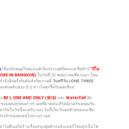
)
เลือกปักหมุดไทยแลนด์เป็นประเทศปิดจบเอเชียทัวร์
“บีไอ
ENCORE IN BANGKOK)
ในวันที่ 20 พฤษภาคมที่ผ่านมา โดย
ำลังอีกครั้งกับต้นสังกัดเกาหลี
วันทรีวัน (ONE THREE
่อแฟนคลับของ B.I) ชาวไทยกรี๊ดกันสุดเสียง!
้ง
BE I, ONE AND ONLY (돗대)
และ
Waterfall
อัด
ับ ขอบคุณทุกคนมากๆ เลยที่มาคอนเสิร์ตอังกอร์ของผมกัน
ากันในวันนี้นะครับ และวันนี้เป็นวันสุดท้ายของเอเชีย
วามทรงจำของทุกคนไปนานๆ เลย”
หล่าไอดีเองก็สร้างเรื่องสนุกสุดตัวจนธันเดอร์โดมลุกเป็นไฟ