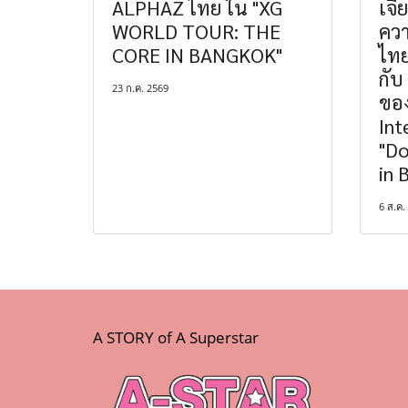
ALPHAZ ไทย ใน "XG
เจี
WORLD TOUR: THE
ควา
CORE IN BANGKOK"
ไทย
กับ
23 ก.ค. 2569
ขอ
Int
"Do
in 
6 ส.ค.
A STORY of A Superstar