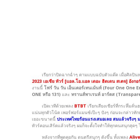
เรียกว่าปิดฉากฉ่ำๆ ตามแบบฉบับตัวแด๊ด เมื่อศิลปินห
2023 เอเชีย ทัวร์ [แอล.โอ.แอล เดอะ ฮิดเดน สเตจ] อ
งานนี้
โฟร์ วัน วัน เอ็นเตอร์เทนเม้นท์ (Four One One
ONE หรือ 131)
และ
ทรานส์พาเรนท์ อาร์ตส (Transpar
เปิดเวทีด้วยเพลง
BTBT
เรียกเสียงเชียร์ที่กระหึ่มล
แน่นทุกตัวโน้ต เพอร์ฟอร์แมนซ์เป๊ะๆ ปังๆ ก่อนจะกล่าวทั
เยอะขนาดนี้
ประเทศไทยร้อนแรงเสมอเลย สมแล้วจริงๆ มาทีไ
ทัวร์คอนเสิร์ตแล้วจริงๆ ผมก็จะตั้งใจทำให้ทุกคนสนุกสุ
หลังจากที่พูดคุยกัน ดนตรีสนุกๆ ดังขึ้น ทั้งเพลง
Aliv