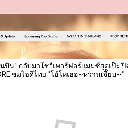
s&Update
Upcoming Pop Scene
A-STAR IN THAILAND
KPOP RET
นบิน" กลับมาโชว์เพอร์ฟอร์แมนซ์สุดเป๊ะ ปิด
E ชมไอดีไทย "โอ้โหเธอ~หวานเจี๊ยบ~"