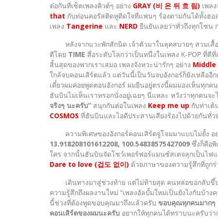
ต่อกันที่เซ็ตเพลงคิวต์ๆ อย่าง
GRAY (비 온 뒤 흐 림)
เพลงจ
that
กับท่อนคอรัสติดหูติดใจที่แฟนๆ ร้องตามกันได้ทั้งฮอล
เพลง
Tangerine
และ
NERD
ยืนยันเลยว่าทั่วถึงทุกโซน
หลังจากแวะพักสักนิด เจ้าตัวมาในลุคสบายๆ สวมเสื้อเ
ตีโดย
TIME
สื่อระดับโลกว่าเป็นหนึ่งในเพลง K-POP ที่ดีท
สิ้นสุดของพวกเราเสมอ เพลงจังหวะน่ารักๆ อย่าง
Middle 
ใกล้จบคอนเสิร์ตแล้ว แต่วันนี้เป็นวันจบอังกอร์ก็ยังเหลือ
เดี๋ยวผมค่อยพูดตอนอังกอร์ ผมยืนอยู่ตรงนี้ผมมองเห็นทุกค
ฮันบินไม่เห็นเราหรอกนั่งอยู่เฉยๆ นี่แหละ หวังว่าทุกคน
จริงๆ นะครับ”
สนุกกันต่อในเพลง
Keep me up
กับท่าเต้
COSMOS
ที่ฮันบินและไอดีประสานเสียงร้องไปด้วยกันทั่วทั
ความพิเศษของอังกอร์คอนเสิร์ตจู่โจมมาแบบไม่ยั้ง อย่างที
13.918208101612208, 100.54838575427009
ซึ่งก็คือ
ใคร จากนั้นฮันบินจัดโชว์เพอร์ฟอร์แมนซ์สเตจลุกเป็นไฟแ
Dare to love (겁도 없이)
ด้วยภาษาของความรู้สึกที่ถูก
เดินทางมาสู่ช่วงท้าย แต่ไม่ท้ายสุด คนหล่อขอกลับขึ้นเวท
ความรู้สึกถึงผลงานใหม่ “เพลงอัลบั้มใหม่เป็นยังไงกันบ้าง
นี้ช่วงที่ต้องพูดขอบคุณมาถึงแล้วครับ
ขอบคุณทุกคนมากๆ เล
คอนเสิร์ตของผมนะครับ
อยากให้ทุกคนได้ทราบนะครับว่าก