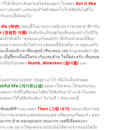
นเราก็ได้เห็นท่าเต้นตามสไตล์คนคูลๆ ในเพลง
Got it like
นร่างน้องต๋า แฟนเซอร์วิสตัวพ่อลงไปใกล้ชิดกับไอดีใน
างกันแบบนี้ตลอดไป
a illa (해변)
เพลงนี้ในภาษาเกาหลีแปลว่าชายหาด ที่การัน
er (영원한 여름)
คิมฮันบินเป็นฤดูร้อนที่อบอุ่นอย่างไม่มีวัน
แบ็กอีกครั้ง “ทุกคนสนุกไหมครับ? ที่จริงแล้วตอนนี้ต้อง
ุณ บอกความประทับใจต่างๆ แต่ตอนนี้ยังเหลือเวลาอยู่นะครับ
ฉะนั้นผมมีเวลาที่จะดูหน้าทีละคนๆ เลย
ถ้าทุกคนคิดว่าอุ๊ย
ครับ เมื่อกี๊ตรงนั้นมีใครมากับแฟนด้วย ใช่มั้ยล่ะครับ เห็นหมด
กับเสียงร้องเพลง
Numb, Nineteen (열아홉)
และ
 Guerrilla Spoiler Stage เอาไว้ หนึ่งในนั้นปักหมุด
tiful life (개가트닌생)
ออกมาให้แฟนๆ ได้ชมกันก่อน
เพลงน่ารักที่ไอดีทุกคนได้ยินได้ฟังกันมาบ้างแล้วในเพลง
ออกมาให้ได้ฟังกันเต็มๆ ในวันที่ 1 มิถุนายนนี้
พันคอสีฟ้า
และเพลง
Then (그땐 내가)
ก่อนจะสัมภาษณ์
มีอะไรมากหรอกครับแค่ทุกคนสนุกอย่างที่ผมสนุกก็พอแล้ว ตอน
กันมากๆ ด้วย ขอบคุณทุกๆ คนมากๆ เลยที่เสียสละมา
กๆ เลย อยากให้ทุกคนช่วยปรบมือให้พวกเขาหน่อยได้มั้ย