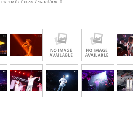
กดกระดิ่งเปิดแจ้งเตือนรอไว้เลย!!!