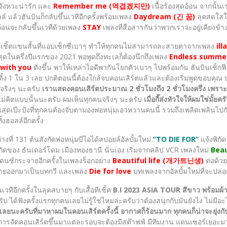
ังหวะน่ารัก และ
Remember me (역겹겠지만)
เนื้อร้องสุดอ้อน จากนั้
ล์ แล้วฮันบินก็กลับขึ้นเวทีอีกครั้งพร้อมเพลง
Daydream (긴 꿈)
ลุคสดใสใ
 ก่อนจะกลับขึ้นเวทีด้วยเพลง
STAY
เพลงที่สื่อสารกันว่าพวกเราจะอยู่เคียงข้
ชิ้ตแขนสั้นที่แอบเซ็กซี่เบาๆ ทำให้ทุกคนไม่สามารถละสายตาจากเพลง
ill
ี่สุดในครึ่งปีแรกของ 2021 พอพูดถึงทะเลก็ต้องนึกถึงเพลง
Endless summ
with you
ดังขึ้น พาให้เหล่าไอดีพากันโยกตัวเบาๆ ไปพร้อมกัน ฮันบินเช็กฟีด
อีกตั้ง 1 ใน 3 เลย ปกติตอนนี้ต้องใกล้จบคอนเสิร์ตแล้วและต้องเริ่มพูดขอบค
นจริงๆ นะครับ
เราแสดงคอนเสิร์ตประมาณ 2 ชั่วโมงถึง 2 ชั่วโมงครึ่ง เพราะ
จะไม่คิดแบบนั้นนะครับ ผมเห็นทุกคนจริงๆ นะครับ
เมื่อกี๊ส่งหัวใจให้ผมใช่มั้ย
นสุดเป๊ะปังที่ทุกคนต้องจับตามองพ่อหนุ่มเอวหวานคนนี้ รวมถึงเพลิดเพลินไป
้งฮอลล์อีกครั้ง
่ 131 ต้นสังกัดพ่อหนุ่มบีไอได้สปอยล์อัลบั้มใหม่
“TO DIE FOR”
แจ้งพิกัด
พิกัดของ ธันเดอร์โดม เมืองทองธานี นั่นเอง เริ่มจากคลิป VCR เพลงใหม่
Beau
ดนซ์กระจายอีกครั้งในเพลงร็อกอย่าง
Beautiful life (개가트닌생)
ต่อด้วย
ร่ายออกมาเป็นบทกวี และเพลง
Die for love
บทเพลงจากอัลบั้มใหม่ที่จะปล่อย
ีอีกครั้งในลุคสบายๆ กับเสื้อทีเชิ้ต
B.I 2023 ASIA TOUR สีขาว พร้อมผ้า
ครับ ได้ฟังครั้งแรกทุกคนเลยไม่รู้ใช่ไหมล่ะครับว่าต้องสนุกกับมันยังไง ไม่
ยนะครับที่มาหาผมในคอนเสิร์ตครั้งนี้ อากาศก็ร้อนมาก ทุกคนก็น่าจะยุ่ง
ารจัดคอนเสิร์ตขึ้นมาแต่ละรอบจะต้องมีสต๊าฟฟ์ มีทีมงาน แดนเซอร์เยอะมา