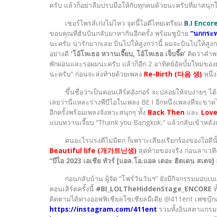
ครับ แล้วก็อย่าลืมปรบมือให้กับทุกคนด้วยนะครับที่มาสนุกใ
เซอร์ไพรส์เก่งไม่ไหว จุดนี้ไอดีไทยเตรียม
B.I Enco
ขอบคุณที่ฮันบินกลับมาหากันอีกครั้ง พร้อมชูป้าย
“นกกระ
นะครับ น่ารักมากเลย บินไปให้สูงกว่านี้ ผมจะบินไปให้สู
อย่างดี
'โอ้โหเธอ หวานเจี๊ยบ, โอ้โหเธอ เจ็บจี๊ด’
คิดว่าคำพ
พักผ่อนและรอผมนะครับ แล้วก็อีก 2 อาทิตย์อัลบั้มใหม่ของ
นะครับ” ก่อนจะส่งท้ายด้วยเพลง
Re-Birth (다음 생)
หนึ่
ขึ้นชื่อว่าเป็นคอนเสิร์ตอังกอร์ จะปล่อยให้จบง่ายๆ ได้
เลยว่านี่แหละร่างพี่บีไอในเพลง BE I อีกหนึ่งเพลงที่จะขา
อีกครั้งพร้อมเพลงจังหวะสนุกๆ ทั้ง
Back Then
และ
Love
แบบหวานเจี๊ยบ “Thank you Bangkok.” แล้วกลับเข้าหลัง
คนอะไรแรงดีไม่มีตก ก็เพราะเสียงเรียกร้องของไอดีนั้นเกิ
Beautiful life (개가트닌생)
สุดท้ายของจริง ก่อนลาเวที
“บีไอ 2023 เอเชีย ทัวร์ [แอล.โอ.แอล เดอะ ฮิดเดน สเตจ] 
ก่อนกลับบ้าน ผู้จัด “โฟร์วันวันฯ” ยังมีกิจกรรมมอบเบเ
คอนเสิร์ตครั้งนี้
#BI_LOLTheHiddenStage_ENCORE
ท
ติดตามได้ทางออฟฟิเชียลโซเชียลมีเดีย @411ent เฟซบุ
https://instagram.com/411ent
รวมทั้งอินสตาแกรม