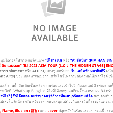
นุ่มไอดอลโปรดิวเซอร์คนเก่ง
“บีไอ” (B.I)
หรือ
“คิมฮันบิน” (KIM HAN BIN
ังกอร์ อิน แบงคอก” (B.I 2023 ASIA TOUR [L.O.L THE HIDDEN STAGE] 
 Entertainment หรือ 411Ent)
ของซูเปอร์บอส
กึ้ง–เฉลิมชัย มหากิจศิริ
ผนึกก
ent Arts)
ประเทศสหรัฐอเมริกา เสิร์ฟโชว์ไฟลุกระดับตัวพ่อให้เหล่าไอดี (ชื
ั่นฮอลล์ ราดน้ำมันเติมเชื้อเพลิงความร้อนแรงเข้าไปอีกกับเมดเลย์ 3 เพลงรวดทั
กทายไอดี “What’s up Bangkok ดีใจที่ได้เจอทุกคนอีกครั้งนะครับ ผม B.I คร
รก็รู้สึกได้ตลอดเลยว่าทุกคนรู้วิธีการที่จะสนุกกับคอนเสิร์ต
ขอบคุณที่มาห
ดๆ ไปเลยในวันนี้นะครับ หวังว่าทุกคนจะสนุกไปด้วยกันและวันนี้จะอยู่ในค
e, Flame, Illusion (꿈결)
และ
Lover
ปลุกพลังอันร้อนแรงอย่างต่อเนื่อง เ