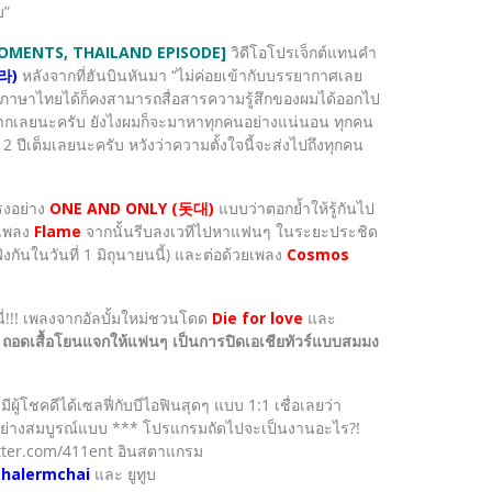
บ”
 MOMENTS, THAILAND EPISODE]
วิดีโอโปรเจ็กต์แทนคำ
가라)
หลังจากที่ฮันบินหันมา “ไม่ค่อยเข้ากับบรรยากาศเลย
มพูดภาษาไทยได้ก็คงสามารถสื่อสารความรู้สึกของผมได้ออกไป
มากเลยนะครับ ยังไงผมก็จะมาหาทุกคนอย่างแน่นอน ทุกคน
2 ปีเต็มเลยนะครับ หวังว่าความตั้งใจนี้จะส่งไปถึงทุกคน
รงอย่าง
ONE AND ONLY (돗대)
แบบว่าตอกย้ำให้รู้กันไป
นเพลง
Flame
จากนั้นรีบลงเวทีไปหาแฟนๆ ในระยะประชิด
งกันในวันที่ 1 มิถุนายนนี้) และต่อด้วยเพลง
Cosmos
นี่!!! เพลงจากอัลบั้มใหม่ชวนโดด
Die for love
และ
ถอดเสื้อโยนแจกให้แฟนๆ เป็นการปิดเอเชียทัวร์แบบสมมง
ู้โชคดีได้เซลฟี่กับบีไอฟินสุดๆ แบบ 1:1 เชื่อเลยว่า
้อย่างสมบูรณ์แบบ *** โปรแกรมถัดไปจะเป็นงานอะไร?!
witter.com/411ent อินสตาแกรม
chalermchai
และ ยูทูบ