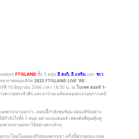
องหนุ่มๆ
FTISLAND
ทั้ง 3 หนุ่ม
อี ฮงกิ, อี แจจิน
และ
ชเว
รรยากาศคอนเสิร์ต
2023 FTISLAND LIVE 'RE:
เสาร์ที่ 10 มิถุนายน 2566 เวลา 18:30 น. ณ
ไบเทค ฮอลล์ 1-
่มจะมาสร้างความทรงจำดีๆ และมาร่วมเฉลิมฉลองครบรอบการเดบิ
งพวกเขาบอกว่า...ตอนนี้กำลังซุ่มซ้อม คอนเสิร์ตอย่าง
ำลังใจทั้ง 3 หนุ่ม อย่างแน่นฮอลล์ เพลงดังที่คุณคุ้นหู
ของพวกเขาออกมาได้อย่างครบถ้วน
ุณเคยกระโดดในคอนเสิร์ตของพวกเขา ครั้งนี้พวกคุณจะปลด