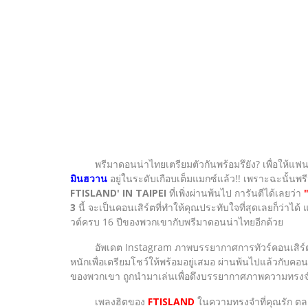
พรีมาดอนน่าไทยเตรียมตัวกันพร้อมรึยัง? เพื่อให้แฟนๆ ไ
มินฮวาน
อยู่ในระดับเกือบเต็มแมกซ์แล้ว!! เพราะฉะนั้
FTISLAND' IN TAIPEI
ที่เพิ่งผ่านพ้นไป การันตีได้เลยว่า
3
นี้ จะเป็นคอนเสิร์ตที่ทำให้คุณประทับใจที่สุดเลยก็ว่าไ
วต์ครบ 16 ปีของพวกเขากับพรีมาดอนน่าไทยอีกด้วย
อัพเดต Instagram ภาพบรรยากาศการทัวร์คอนเสิร์ต ในแ
หนักเพื่อเตรียมโชว์ให้พร้อมอยู่เสมอ ผ่านพ้นไปแล้วกับคอนเสิ
ของพวกเขา ถูกนำมาเล่นเพื่อดึงบรรยากาศภาพความทรงจ
เพลงฮิตของ
FTISLAND
ในความทรงจำที่คุณรัก ตลอ