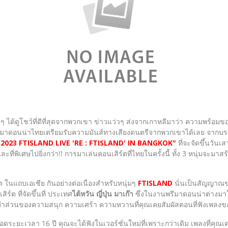
ด้ดูโชว์ที่ดีที่สุดจากพวกเขา ข่าวแว่วๆ ส่งจากเกาหลีมาว่า ความพร้อมข
นพรีมาดอนน่าไทยเตรียมรับความมันส์ทางเสียงดนตรีจากพวกเขาได้เลย จากบ
"2023 FTISLAND LIVE 'RE : FTISLAND' IN BANGKOK"
ที่จะจัดขึ้นวัน
ด้ และที่พิเศษไปยิ่งกว่า!! การมาเล่นคอนเสิร์ตที่ไทยในครั้งนี้ ทั้ง 3 หนุ
ถบเอเชีย กันอย่างต่อเนื่องสำหรับหนุ่มๆ
FTISLAND
นั่นเป็นสัญญาณขอ
ร์ต ที่จัดขึ้นที่ ประเทศ
ไต้หวัน ญี่ปุ่น มาเก๊า
ซึ่งในงานพรีมาดอนน่าต่างมาให้ก
ำส่วนของความสนุก ความเศร้า ความหวานที่คุณเคยสัมผัสตอนที่ฟังเพลง
ดระยะเวลา 16 ปี คุณจะได้ฟังในเวอร์ชั่นใหม่ที่เพราะกว่าเดิม เพลงที่ค