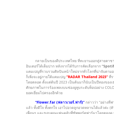
กลายเป็นของดีประเทศไทย ที่ทะยานออกสู่สายตาชาว
อินเตอร์ได้เต็มปาก หลังจากได้รับการคัดเลือกจาก
“Spotif
แคมเปญที่รวบรวมศิลปินหน้าใหม่จากทั่วโลกที่น่าจับตามอง 
ก็เพิ่งจะอยู่ภายใต้แคมเปญ
“RADAR Thailand 2023”
ที่
โดยตลอด ตั้งแต่ต้นปี 2023 เป็นต้นมาก็นับเป็นปีทองของเธอ
ศักยภาพในการร้องเพลงบนช่องยูทูบระดับท็อปอย่าง COLORS
ยอดเยี่ยมไปครองอีกด้วย
“Flower.far (ฟลาวเวอร์.ฟาร์)”
กล่าวว่า “อย่างที่
แล้ว ทั้งดีใจ ทั้งตกใจ เอาไปอวดลูกอวดหลานได้แล้วค่
เพื่อนๆ และขอบคุณแฟนคลับที่ซัพพอร์ตฟาร์มาโดยตลอด ซึ่งถ