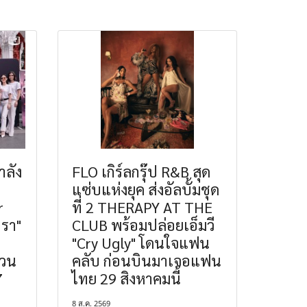
ำลัง
FLO เกิร์ลกรุ๊ป R&B สุด
แซ่บแห่งยุค ส่งอัลบั้มชุด
r
ที่ 2 THERAPY AT THE
ทรา"
CLUB พร้อมปล่อยเอ็มวี
"Cry Ugly" โดนใจแฟน
ชวน
คลับ ก่อนบินมาเจอแฟน
7
ไทย 29 สิงหาคมนี้
8 ส.ค. 2569