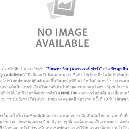
โลกไปอีก 1 สาว สำหรับ
“Flower.far (ฟลาวเวอร์.ฟาร์)”
หรือ
พิชญานิน 
y (สปอติฟาย)”
มิวสิกสตรีมมิงแพลตฟอร์มชื่อดัง ให้เป็นหนึ่งในศิลปินที่อยู่
โปรโมตผ่านเพลย์ลิสต์ และขึ้นบิลบอร์ดที่นิวยอร์ก ไทม์สแควร์ ประเทศสหรัฐ
รวบรวมศิลปินไทยรุ่นใหม่ไฟแรงที่เต็มไปด้วยความน่าสนใจจาก Spotify เช่นก
ก็ว่าได้ ไล่เรียงมาตั้งแต่การติดโผ
NME100
จากการจัดอันดับของสื่อดนตร
 รวมไปถึงรางวัลในประเทศอย่าง คมชัดลึก อวอร์ด ครั้งที่ 19 ที่
“Flower.
ฟาร์โพสต์ไปในโซเชียลมีเดียของตัวเองเลยค่ะว่า มันเกินฝันไปมาก จากเด็กที่เ
ะ (หัวเราะ) อยากขอบคุณทาง Spotify มากๆ ที่มองเห็นคุณค่าในงานเพลงขอ
้าทางภาครัฐมีการสนับสนุนซอฟต์พาวเวอร์ให้กับแวดวงศิลปะรวมไปถึงแวดวงอื่น