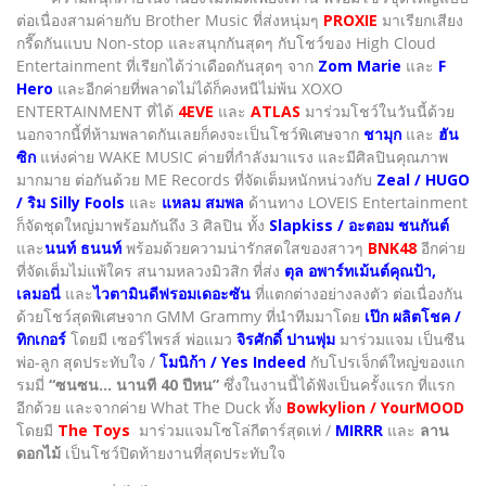
ต่อเนื่องสามค่ายกับ Brother Music ที่ส่งหนุ่มๆ
PROXIE
มาเรียกเสียง
กรี๊ดกันแบบ Non-stop และสนุกกันสุดๆ กับโชว์ของ High Cloud
Entertainment ที่เรียกได้ว่าเดือดกันสุดๆ จาก
Zom Marie
และ
F
Hero
และอีกค่ายที่พลาดไม่ได้ก็คงหนีไม่พ้น XOXO
ENTERTAINMENT ที่ได้
4EVE
และ
ATLAS
มาร่วมโชว์ในวันนี้ด้วย
นอกจากนี้ที่ห้ามพลาดกันเลยก็คงจะเป็นโชว์พิเศษจาก
ชามุก
และ
ฮัน
ซิก
แห่งค่าย WAKE MUSIC ค่ายที่กำลังมาแรง และมีศิลปินคุณภาพ
มากมาย ต่อกันด้วย ME Records ที่จัดเต็มหนักหน่วงกับ
Zeal / HUGO
/ ริม Silly Fools
และ
แหลม สมพล
ด้านทาง LOVEIS Entertainment
ก็จัดชุดใหญ่มาพร้อมกันถึง 3 ศิลปิน ทั้ง
Slapkiss / อะตอม ชนกันต์
และ
นนท์ ธนนท์
พร้อมด้วยความน่ารักสดใสของสาวๆ
BNK48
อีกค่าย
ที่จัดเต็มไม่แพ้ใคร สนามหลวงมิวสิก ที่ส่ง
ตุล อพาร์ทเม้นต์คุณป้า,
เลมอนี่
และ
ไวตามินดีฟรอมเดอะซัน
ที่แตกต่างอย่างลงตัว ต่อเนื่องกัน
ด้วยโชว์สุดพิเศษจาก GMM Grammy ที่นำทีมมาโดย
เป๊ก ผลิตโชค /
ทิกเกอร์
โดยมี เซอร์ไพรส์ พ่อแมว
จิรศักดิ์ ปานพุ่ม
มาร่วมแจม เป็นซีน
พ่อ-ลูก สุดประทับใจ /
โมนิก้า / Yes Indeed
กับโปรเจ็กต์ใหญ่ของแก
รมมี่
“ซนซน... นานที 40 ปีหน”
ซึ่งในงานนี้ได้ฟังเป็นครั้งแรก ที่แรก
อีกด้วย และจากค่าย What The Duck ทั้ง
Bowkylion / YourMOOD
โดยมี
The Toys
มาร่วมแจมโซโล่กีตาร์สุดเท่ /
MIRRR
และ
ลาน
ดอกไม้
เป็นโชว์ปิดท้ายงานที่สุดประทับใจ