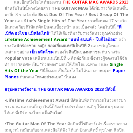
และอีกหนึ่งไฮไลท์ของงาน
THE GUITAR MAG AWARDS 2023
สำหรับในปีนี้ทางนิตยสาร
THE GUITAR MAG
ได้เพิ่มรางวัลพิเศษขึ้น
มาอีก 3 รางวัล คือ
Best Duo Of The Year / Best Group Of The
Year
และ
Star’s Single Hits of The Year
รวมทั้งหมด 17 รางวัล
อันทรงเกียรติให้แด่ศิลปินคนเบื้องหน้า และเบื้องหลัง โดยในปีนี้
“พี่
เบิร์ด ธงไชย แม็คอินไตย์”
ได้ให้เกียรติมารับรางวัลทรงคุณค่าอย่าง
Lifetime Achievement Award
“นนท์ ธนนท์ - โบกี้ไลอ้อน”
คว้า
รางวัล
นักร้องชาย-หญิง ยอดเยี่ยมแห่งปีเป็นปีที่ 2
และขวัญใจของ
เหล่านุชอย่าง
เป็ก ผลิตโชค
ครองใจ
ศิลปินของมหาชน
กับ รางวัล
Popular Vote
เหนียวแน่นเป็นปีที่ 6 ติดต่อกัน!! ซึ่งทางผู้จัดงานได้จัด
ทำ รางวัลพิศษ เป็น "ถ้วยทอง" มอบให้เป๊กโดยเฉพาะ!! และ
Single
Hits Of the Year
ปีนี้ก็คงจะเป็นใครไปไม่ได้นอกจากหนุ่มๆ
Paper
Planes
กับเพลง
“ทรงอย่างแบด”
นั่นเอง
สรุปผลรางวัลงาน THE GUITAR MAG AWARDS 2023 มีดังนี้
•Lifetime Achievement Award
ที่ศิลปินที่คร่ำหวอดในวงการมา
ยาวนาน และจนถึงทุกวันนี้ก็ยังสร้างสรรค์ผลงานดีๆ ให้แฟนๆ ตลอด
ได้แก่ พี่เบิร์ด ธงไชย แม็คอินไตย์
•The Guitar Man Of The Year
ศิลปินที่ใช้กีตาร์เล่าเรื่องราวอย่าง
สมบูรณ์ เหมือนกับอ่านหนังสือให้ฟัง ได้แก่ ปัณณสิทธิ์ สุขโหตุ ศิลปิน