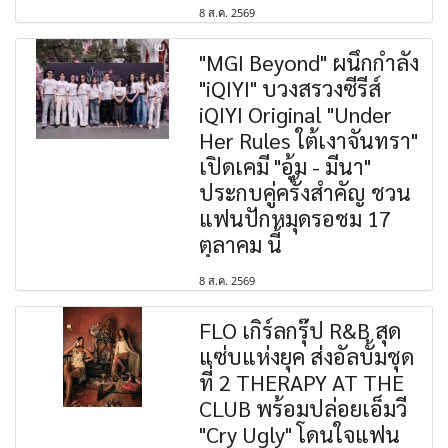
8 ส.ค. 2569
"MGI Beyond" ผนึกกำลัง
"iQIYI" บวงสรวงซีรีส์
iQIYI Original "Under
Her Rules ใต้เงาจันทรา"
เปิดเคมี "อุ้ม - มีนา"
ประกบคู่ครั้งสำคัญ ชวน
แฟนปักหมุดรอชม 17
ตุลาคม นี้
8 ส.ค. 2569
FLO เกิร์ลกรุ๊ป R&B สุด
แซ่บแห่งยุค ส่งอัลบั้มชุด
ที่ 2 THERAPY AT THE
CLUB พร้อมปล่อยเอ็มวี
"Cry Ugly" โดนใจแฟน