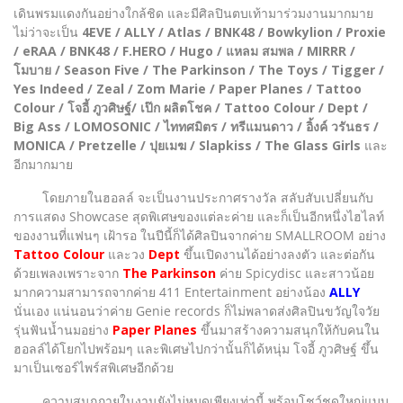
เดินพรมแดงกันอย่างใกล้ชิด และมีศิลปินตบเท้ามาร่วมงานมากมาย
ไม่ว่าจะเป็น
4EVE / ALLY / Atlas / BNK48 / Bowkylion / Proxie
/ eRAA / BNK48 / F.HERO / Hugo / แหลม สมพล / MIRRR /
โมบาย / Season Five / The Parkinson / The Toys / Tigger /
Yes Indeed / Zeal / Zom Marie / Paper Planes / Tattoo
Colour / โจอี้ ภูวศิษฐ์/ เป๊ก ผลิตโชค / Tattoo Colour / Dept /
Big Ass / LOMOSONIC / ไททศมิตร / ทรีแมนดาว / อิ้งค์ วรันธร /
MONICA / Pretzelle / ปุยเมฆ / Slapkiss / The Glass Girls
และ
อีกมากมาย
โดยภายในฮอลล์ จะเป็นงานประกาศรางวัล สลับสับเปลี่ยนกับ
การแสดง Showcase สุดพิเศษของแต่ละค่าย และก็เป็นอีกหนึ่งไฮไลท์
ของงานที่แฟนๆ เฝ้ารอ ในปีนี้ก็ได้ศิลปินจากค่าย SMALLROOM อย่าง
Tattoo Colour
และวง
Dept
ขึ้นเปิดงานได้อย่างลงตัว และต่อกัน
ด้วยเพลงเพราะจาก
The Parkinson
ค่าย Spicydisc และสาวน้อย
มากความสามารถจากค่าย 411 Entertainment อย่างน้อง
ALLY
นั่นเอง แน่นอนว่าค่าย Genie records ก็ไม่พลาดส่งศิลปินขวัญใจวัย
รุ่นฟันน้ำนมอย่าง
Paper Planes
ขึ้นมาสร้างความสนุกให้กับคนใน
ฮอลล์ได้โยกไปพร้อมๆ และพิเศษไปกว่านั้นก็ได้หนุ่ม โจอี้ ภูวศิษฐ์ ขึ้น
มาเป็นเซอร์ไพร์สพิเศษอีกด้วย
ความสนุกภายในงานยังไม่หมดเพียงเท่านี้ พร้อมโชว์ชุดใหญ่แบบ