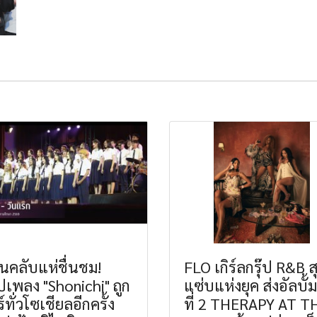
คลับแห่ชื่นชม!
FLO เกิร์ลกรุ๊ป R&B ส
ปเพลง "Shonichi" ถูก
แซ่บแห่งยุค ส่งอัลบั้
์ทั่วโซเชียลอีกครั้ง
ที่ 2 THERAPY AT T