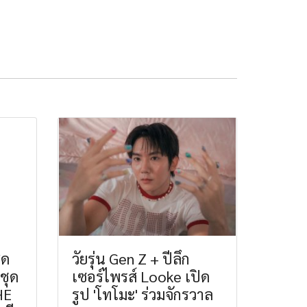
ุด
วัยรุ่น Gen Z + ปีลึก
มชุด
เซอร์ไพรส์ Looke เปิด
HE
รูป 'โทโมะ' ร่วมจักรวาล