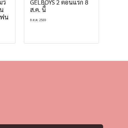
มวี
GELBOYS 2 ตอนแรก 8
ฟน
ส.ค. นี้
แฟน
8 ส.ค. 2569