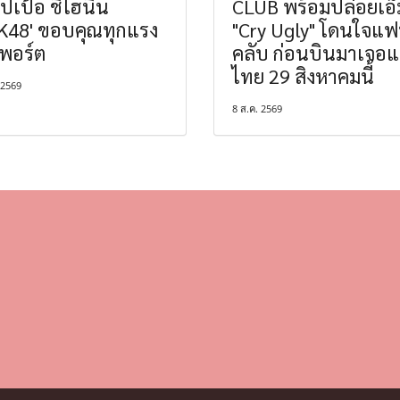
อปเป้อ ชิไฮนิน
CLUB พร้อมปล่อยเอ็
K48' ขอบคุณทุกแรง
"Cry Ugly" โดนใจแ
พอร์ต
คลับ ก่อนบินมาเจอ
ไทย 29 สิงหาคมนี้
 2569
8 ส.ค. 2569