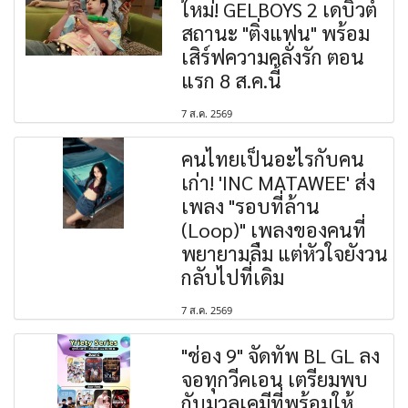
ใหม่! GELBOYS 2 เดบิวต์
สถานะ "ติ่งแฟน" พร้อม
เสิร์ฟความคลั่งรัก ตอน
แรก 8 ส.ค.นี้
7 ส.ค. 2569
คนไทยเป็นอะไรกับคน
เก่า! 'INC MATAWEE' ส่ง
เพลง "รอบที่ล้าน
(Loop)" เพลงของคนที่
พยายามลืม แต่หัวใจยังวน
กลับไปที่เดิม
7 ส.ค. 2569
"ช่อง 9" จัดทัพ BL GL ลง
จอทุกวีคเอน เตรียมพบ
กับมวลเคมีที่พร้อมให้