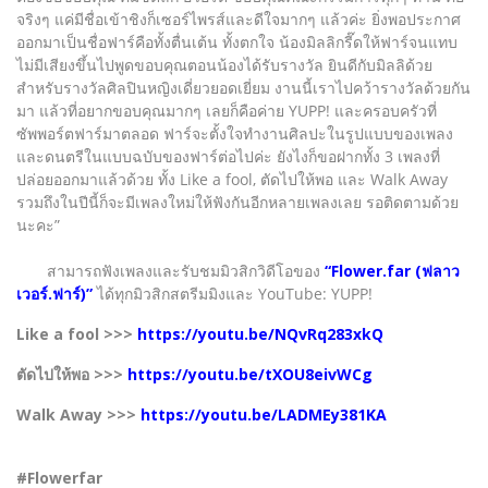
จริงๆ แค่มีชื่อเข้าชิงก็เซอร์ไพรส์และดีใจมากๆ แล้วค่ะ ยิ่งพอประกาศ
ออกมาเป็นชื่อฟาร์คือทั้งตื่นเต้น ทั้งตกใจ น้องมิลลิกรี๊ดให้ฟาร์จนแทบ
ไม่มีเสียงขึ้นไปพูดขอบคุณตอนน้องได้รับรางวัล ยินดีกับมิลลิด้วย
สำหรับรางวัลศิลปินหญิงเดี่ยวยอดเยี่ยม งานนี้เราไปคว้ารางวัลด้วยกัน
มา แล้วที่อยากขอบคุณมากๆ เลยก็คือค่าย YUPP! และครอบครัวที่
ซัพพอร์ตฟาร์มาตลอด ฟาร์จะตั้งใจทำงานศิลปะในรูปแบบของเพลง
และดนตรีในแบบฉบับของฟาร์ต่อไปค่ะ ยังไงก็ขอฝากทั้ง 3 เพลงที่
ปล่อยออกมาแล้วด้วย ทั้ง Like a fool, ตัดไปให้พอ และ Walk Away
รวมถึงในปีนี้ก็จะมีเพลงใหม่ให้ฟังกันอีกหลายเพลงเลย รอติดตามด้วย
นะคะ”
สามารถฟังเพลงและรับชมมิวสิกวิดีโอของ
“Flower.far (ฟลาว
เวอร์.ฟาร์)”
ได้ทุกมิวสิกสตรีมมิงและ YouTube: YUPP!
Like a fool >>>
https://youtu.be/NQvRq283xkQ
ตัดไปให้พอ >>>
https://youtu.be/tXOU8eivWCg
Walk Away >>>
https://youtu.be/LADMEy381KA
#Flowerfar