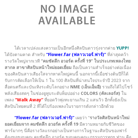
ได้เวลาเปล่งแสงความเป็นอีกหนึ่งศิลปินดาวรุ่งจากค่าย
YUPP!
ได้ปังตามคาด สำหรับ
“Flower.far (ฟลาวเวอร์.ฟาร์)”
ที่ล่าสุดคว้า
รางวัลใหญ่จากเวที
“คมชัดลึก อวอร์ด ครั้งที่ 19”
ในประเภทเพลงไทย
สากล สาขาศิลปินหน้าใหม่ยอดเยี่ยม
ถือเป็นความสำเร็จอย่างต่อเนื่อง
ของศิลปินสาวเสียงใสจากหาดใหญ่คนนี้ นอกจากนี้เมื่อช่วงต้นปีก็ได้
รับการคัดเลือกให้เป็น 1 ใน 100 ศิลปินที่น่าสนใจประจำปี 2023 จาก
สื่อดนตรีและบันเทิงระดับโลกอย่าง
NME (เอ็นเอ็มอี)
รวมถึงได้ไปโชว์
พลังเสียงสดๆ ในช่องยูทูบระดับท็อปอย่าง
COLORS (คัลเลอร์ส)
ใน
เพลง
“Walk Away”
ที่ยอดวิวพุ่งทะยานเกิน 2 แสนวิว อีกทั้งยังเป็น
ศิลปินไทยคนที่ 2 ที่ได้ไปร้องเพลงในรายการดังกล่าวอีกด้วย
“Flower.far (ฟลาวเวอร์.ฟาร์)”
เผยว่า “
รางวัลศิลปินหน้าใหม่
ยอดเยี่ยมจาก คมชัดลึก อวอร์ด ครั้งที่ 19
มีความหมายกับชีวิตของ
ฟาร์มากๆ นี่คือรางวัลแรกอย่างเป็นทางการในฐานะศิลปินของฟาร์
ต้องขอขอบคุณ คมชัดลึก อวอร์ด ขอบคุณคณะกรรมการทุกๆ ท่าน คือ