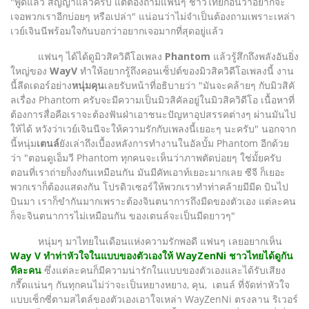
"พูดแล้ว สัญญาแล้วครับ แต่ต้องถามแฟนๆ ชาวไทยก่อนว่าอยากจะ
เจอพวกเราอีกบ่อยๆ หรือเปล่า" แน่อนว่าไม่จำเป็นต้องถามเพราะเหล่า
เวย์เจินนีพร้อมใจกันบอกว่าอยากเจอมากที่สุดอยู่แล้ว
แฟนๆ ได้ได้ดูมิวสิควิดีโอเพลง
Phantom
แล้วรู้สึกถึงพลังอันยิ่ง
ใหญ่ของ
WayV
ทำให้อยากรู้ถึงคอนเซ็ปต์ของมิวสิควิดีโอเพลงนี้ งาน
นี้ลีดเดอร์อย่าง
หนุ่มคุน
เลยรับหน้าที่อธิบายว่า "มันจะคล้ายๆ กับมิวสิคั
ลเรื่อง Phantom ครับจะมีความเป็นมิวสิคัลอยู่ในมิวสิควิดีโอ เนื้อหาที่
ต้องการสื่อคือเราจะต้องฟันฝ่าเอาชนะปัญหาอุปสรรคต่างๆ ผ่านมันไป
ให้ได้ หวังว่าเวย์เจินนีจะให้ความรักกับเพลงนี้เยอะๆ นะครับ" นอกจาก
นี้หนุ่ม
เตนล์
ยังเล่าถึงเบื้องหลังการทำงานในอัลบั้ม Phantom อีกด้วย
ว่า "ตอนดูเอ็มวี Phantom ทุกคนจะเห็นว่าภาพตัดบ่อยๆ ใช่มั้ยครับ
ตอนที่เราถ่ายก็งงกันเหมือนกัน มันมีคัทเอาท์เยอะมากเลย ซีจี ก็เยอะ
พวกเราก็ต้องแสดงกัน โปรดิวเซอร์ให้พวกเราทำท่าคล้ายมีมีด บินไป
บินมา เราก็ขำกันมากเพราะต้องจินตนาการถึงมีดของตัวเอง แต่ละคน
ก็จะจินตนาการไม่เหมือนกัน ของเตนล์จะเป็นมีดยาวๆ"
หนุ่มๆ มาไทยในเดือนแห่งความรักพอดี แฟนๆ เลยอยากเห็น
Way V ทำท่าหัวใจในแบบของตัวเองให้ WayZenNi ชาวไทยได้ดูกัน
ทีละคน
ซึ่งแต่ละคนก็มีความน่ารักในแบบของตัวเองและได้รับเสียง
กรี๊ดแน่นๆ กันทุกคนไม่ว่าจะเป็นหยางหยาง, คุน, เตนล์ ที่จัดท่าหัวใจ
แบบเซ็กซี่ตามสไตล์ของตัวเองเอาใจเหล่า WayZenNi ตรงลาน ริเวอร์