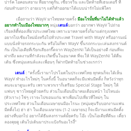
ปาร์ค ไอคอนสยาม ที่อยากดูกัน, เซียวจวิ้น และปิดท้ายที่เฮนเดอรี่ ที่
ก่อนทำบอกว่า อายเบาๆ แต่ก็ทำออกมาได้แบบน่ารักไม่แพ้ใคร
เมื่อถามว่า WayV มาไทยหลายครั้ง
มีอะไรมั้ยที่มาไม่ได้ทำแล้ว
อยากทำในเมืองไทยมากๆ
หนุ่ม
เตนล์
บอกว่า อยากพา WayV ไปถ่าย
เรียลลิตี้ท่องเที่ยวประเทศไทย เพราะมาหลายครั้งก็มาแต่กรุงเทพฯ
อยากไปเชียงใหม่มั่งหรือไปทั่วประเทศ Travel with WayV หรืออารมณ์
แบบนั่งท้ายรถกระบะกัน หรือไม่ก็พา WayV ขึ้นรถกระบะเล่นสงกรานต์
กัน เป็นไอเดียที่เรียกเสียงกรี๊ดจาก WayZenNi ได้เป็นอย่างดี ก่อนที่จะ
ฝากถึง ผลงานที่กำลังจะเกิดขึ้นในอนาคต ที่จะให้ WayZenNi ได้ตื่น
เต้น ซึ่งหนุ่มเตนล์และเพื่อนๆ ก็ฝากปิดท้ายในช่วงแรกว่า
เตนล์
: "ครั้งนี้เรามาโปรโมตในประเทศไทย ทุกคนก็จะได้เห็น
WayV ทำอะไรใหม่ๆ ในครั้งนี้ ในอนาคตก็จะมีแฟนมีตติ้ง ก็หวังว่าทุก
คนจะมาดูนะครับ เพราะพวกเราก็เตรียม Special Stage ใหม่ๆ ให้
แฟนๆ ชาวไทยดูด้วยครับ ส่วนในเดือนมีนาคมเดือนหน้า ไปไหนอ่ะ
(หัวเราะ) ใช่ๆ เราจะไปขอนแก่น พาเพื่อนไปเที่ยวที่ใหม่ๆ ใน
ประเทศไทย ส่วนในเดือนเมษายนมีอะไรนะ (หนุ่มคุนรีบบอกงานแฟน
มีตติ้งไง) ฮ่า ฮ่า ในเดือนเมษายน (1-2 เมษายน) ก็จะมีงานแฟนมีตติ้ง
อย่างที่บอกไป อยากได้ธีมสงกรานต์มั้ยครับ โอ๊ะ เป็นไอเดียที่ดีนะ เดี๋ยว
ลองคุยดู เต้นไปเต้นมาประแป้งกันอะไรงี้"