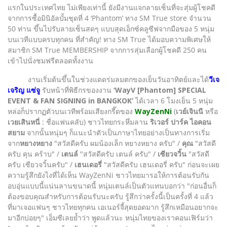
แรกในประเทศไทย ไม่เพียงเท่านี้ ยังมีงานแจกลายเซ็นที่จะสุ่มผู้โชคดี
จากการซื้อมินิอัลบั้มชุดที่ 4 ‘Phantom’ ทาง SM True store จำนวน
50 ท่าน ขึ้นไปรับลายเซ็นสดๆ แบบสุดเอ็กซ์คลูซีฟจากมือของ 5 หนุ่ม
บนเวทีแบบครบทุกคน ที่สำคัญ! ทาง SM True ได้มอบความพิเศษให้
สมาชิก SM True MEMBERSHIP จากการสุ่มเลือกผู้โชคดี 250 คน
เข้าไปนั่งชมฟรีตลอดทั้งงาน
งานเริ่มต้นขึ้นในช่วงแดดร่มลมตกของเย็นวันอาทิตย์และได้
วีเจ
เจริญ แซ่จู
รับหน้าที่พิธีกรของงาน
‘WayV [Phantom] SPECIAL
EVENT & FAN SIGNING in BANGKOK’
ได้เวลา 6 โมงเย็น 5 หนุ่ม
หล่อก็ปรากฏตัวบนเวทีพร้อมเสียงกรี๊ดของ
WayZenNi
(
เวย์เจินนี
หรือ
เวยเสินหนี่
: ชื่อแฟนคลับ) ชาวไทยกระหึ่มลาน
ริเวอร์ ปาร์ค ไอคอน
สยาม
จากนั้นหนุ่มๆ ก็แนะนำตัวเป็นภาษาไทยอย่างเป็นทางการเริ่ม
จาก
หยางหยาง
"สวัสดีครับ ผมน้องเล็ก หยางหยาง ครับ" /
คุณ
"สวัสดี
ครับ คุน คร้าบ" /
เตนล์
"สวัสดีครับ เตนล์ ครับ" /
เซียวจวิ้น
"สวัสดี
ครับ เซียวจวิ้นครับ" /
เฮนเดอรี่
"สวัสดีครับ เฮนเดอรี่ ครับ" ก่อนจะเผย
ความรู้สึกยังไงที่ได้เห็น WayZenNi ชาวไทยมารอให้การต้อนรับกัน
อบอุ่นแบบนี้แน่นลานขนาดนี้ หนุ่มเตนล์เป็นตัวแทนบอกว่า "ก่อนอื่นก็
ต้องขอบคุณสำหรับการต้อนรับนะครับ รู้สึกว่าครั้งนี้เป็นครั้งที่ 4 แล้ว
ที่มาเจอแฟนๆ ชาวไทยทุกคน เอเนอร์จี้สุดยอดมาก รู้สึกเหมือนอยากจะ
มาอีกบ่อยๆ" เอ็มซีเลยย้ำว่า พูดแล้วนะ หนุ่มไทยของเราคอนเฟิร์มว่า