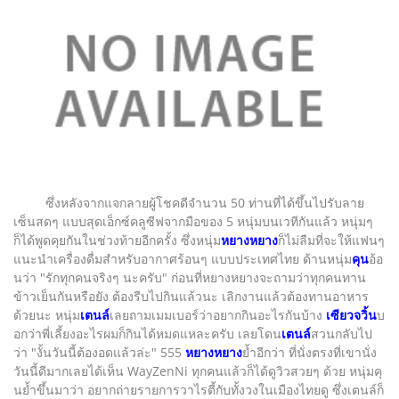
ซึ่งหลังจากแจกลายผู้โชคดีจำนวน 50 ท่านที่ได้ขึ้นไปรับลาย
เซ็นสดๆ แบบสุดเอ็กซ์คลูซีฟจากมือของ 5 หนุ่มบนเวทีกันแล้ว หนุ่มๆ
ก็ได้พูดคุยกันในช่วงท้ายอีกครั้ง ซึ่งหนุ่ม
หยางหยาง
ก็ไม่ลืมที่จะให้แฟนๆ
แนะนำเครื่องดื่มสำหรับอากาศร้อนๆ แบบประเทศไทย ด้านหนุ่ม
คุน
อ้อ
นว่า "รักทุกคนจริงๆ นะครับ" ก่อนที่หยางหยางจะถามว่าทุกคนทาน
ข้าวเย็นกันหรือยัง ต้องรีบไปกินแล้วนะ เลิกงานแล้วต้องทานอาหาร
ด้วยนะ หนุ่ม
เตนล์
เลยถามเมมเบอร์ว่าอยากกินอะไรกันบ้าง
เซียวจวิ้น
บ
อกว่าพี่เลี้ยงอะไรผมก็กินได้หมดแหละครับ เลยโดน
เตนล์
สวนกลับไป
ว่า "งั้นวันนี้ต้องอดแล้วล่ะ" 555
หยางหยาง
ย้ำอีกว่า ที่นั่งตรงที่เขานั่ง
วันนี้ดีมากเลยได้เห็น WayZenNi ทุกคนแล้วก็ได้ดูวิวสวยๆ ด้วย หนุ่มคุ
นย้ำขึ้นมาว่า อยากถ่ายรายการวาไรตี้กับทั้งวงในเมืองไทยดู ซึ่งเตนล์ก็