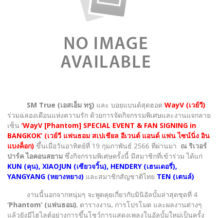
SM True (เอสเอ็ม ทรู)
และ บอยแบนด์สุดฮอต
WayV (เวย์วี)
ร่วมฉลองเดือนแห่งความรัก ด้วยการจัดกิจกรรมพิเศษและงานแจกลาย
เซ็น
‘WayV [Phantom] SPECIAL EVENT & FAN SIGNING in
BANGKOK’ (เวย์วี แฟนธอม สเปเชียล อีเวนต์ แอนด์ แฟน ไซน์นิ่ง อิน
แบงค็อก)
ขึ้นเมื่อวันอาทิตย์ที่ 19 กุมภาพันธ์ 2566 ที่ผ่านมา
ณ ริเวอร์
ปาร์ค ไอคอนสยาม
ซึ่งกิจกรรมพิเศษครั้งนี้ มีสมาชิกที่เข้าร่วม ได้แก่
KUN (คุน), XIAOJUN (เซียวจวิ้น), HENDERY (เฮนเดอรี่),
YANGYANG (หยางหยาง)
และสมาชิกสัญชาติไทย
TEN (เตนล์)
งานนี้นอกจากหนุ่มๆ จะพูดคุยเกี่ยวกับมินิอัลบั้มล่าสุดชุดที่ 4
‘Phantom’ (แฟนธอม)
, ตารางงาน, การโปรโมต และผลงานต่างๆ
แล้วยังมีไฮไลต์อย่างการขึ้นโชว์การแสดงเพลงในอัลบั้มใหม่เป็นครั้ง