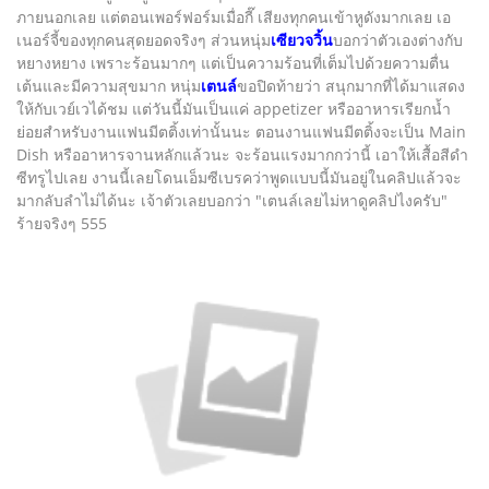
ภายนอกเลย แต่ตอนเพอร์ฟอร์มเมื่อกี๊ เสียงทุกคนเข้าหูดังมากเลย เอ
เนอร์จี้ของทุกคนสุดยอดจริงๆ ส่วนหนุ่ม
เซียวจวิ้น
บอกว่าตัวเองต่างกับ
หยางหยาง เพราะร้อนมากๆ แต่เป็นความร้อนที่เต็มไปด้วยความตื่น
เต้นและมีความสุขมาก หนุ่ม
เตนล์
ขอปิดท้ายว่า สนุกมากที่ได้มาแสดง
ให้กับเวย์เวได้ชม แต่วันนี้มันเป็นแค่ appetizer หรืออาหารเรียกน้ำ
ย่อยสำหรับงานแฟนมีตติ้งเท่านั้นนะ ตอนงานแฟนมีตติ้งจะเป็น Main
Dish หรืออาหารจานหลักแล้วนะ จะร้อนแรงมากกว่านี้ เอาให้เสื้อสีดำ
ซีทรูไปเลย งานนี้เลยโดนเอ็มซีเบรคว่าพูดแบบนี้มันอยู่ในคลิปแล้วจะ
มากลับลำไม่ได้นะ เจ้าตัวเลยบอกว่า "เตนล์เลยไม่หาดูคลิปไงครับ"
ร้ายจริงๆ 555