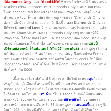
'Diamonds Only'
และ
'Good Life'
ซึ่งก่อนโชว์เพลงที่ 3 หนุ่มเตนล์
ถามว่าระหว่าง 'Phantom' กับ 'Diamonds Only' แฟนๆ ชอบเพลง
ไหนมากกว่ากัน ขอเช็คจากเสียงกรี๊ดของ WayZenNi ที่อยู่ในงาน
ปรากฏว่าเสียงกรี๊ดแน่นพอๆ กัน แต่ดูเหมือนว่า 'Diamonds Only' จะ
ดังกว่าเล็กน้อย เจ้าตัวเลยบอกว่าถ้าฟังเนื้อเพลง
Diamonds Only
จะ
มีคำว่า
Diamond Love
ด้วย จะเหมาะวันวาเลนไทน์มากเลย ว่าแล้ว
หนุ่มเตนล์ก็สอนท่าเต้นเพลง Diamonds Only สดๆ กันบนเวทีให้
WayZenNi ได้ลองซ้อมเต้นกัน และหลังจากจบเพลง Good Life 4 หนุ่ม
สมาชิกก็แอบเซอร์ไพรส์ 'พี่เตนล์' ของพวกเขาด้วยการร้อง
แฮปปี้
เบิร์ธเดย์ล่วงหน้าให้หนุ่มเตนล์ (เกิด 27 กุมภาพันธ์)
โดยหนุ่มๆ เรียกเต
นล์เป็นภาษาไทยว่า "พี่เตนล์" กันอย่างน่าเอ็นดู ซึ่งหนุ่มน่ารักก็กล่าว
ขอบคุณสมาชิกในวง ก่อนถามว่ามีคนจำเนื้อเพลง Good Life ได้มั้ย
เมื่อกลัวว่าทุกคนจะร้องไม่ได้เลยให้ไปฝึกก่อนแล้วมาร้องตอนงานแฟน
มีตติ้งแล้วกัน (555)
เมื่อถามว่าร้องไปเต้นไป 3 เพลงรวดเป็นไงบ้าง หนุ่ม
คุน
ก็บอกว่า
WayZenNi ส่งเสียงกรี๊ดขนาดนี้ไม่เหนื่อยเลย ด้านหยางหยางปาก
หวานบอกว่า จริงๆ ตอนซ้อมร้อนมากเลยนะ แต่พอมายืนต่อหน้าทุกคน
ไม่ร้อนเลย เลยโดนหนุ่ม
เตนล์
แซวไป 1 ดอกว่า งั้นต้องให้หยางหยาง
มาแสดงอีกรอบคนเดียวแล้วนะ 555 น้อง
หยางหยาง
ไม่ยอมบอกว่า
คราวหน้าผมจะมาคนเดียวครับ 55 ด้านหนุ่มหล่อ
เฮนเดอรี่
บอกว่า หูฟัง
อินเอียร์ที่ใส่อยู่เป็นหูฟังที่ดีมากๆ เลย ปกติใส่แล้วจะไม่ได้ยินเสียง