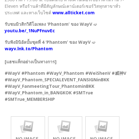
Eleven หรือร้านค้าที่มีสัญลักษณ์เคาน์เตอร์เซอร์วิสทุกสาขาทั่ว
ประเทศ และทางเว็บไซต์
www.allticket.com
รับชมมิวสิกวิดีโอเพลง ‘Phantom’ ของ WayV
➫
youtu.be/_1NuPFnuvEc
รับฟังมินิอัลบั้มชุดที่ 4 ‘Phantom’ ของ WayV
➫
wayv.lnk.to/Phantom
[แฮชแท็กอย่างเป็นทางการ]
#WayV #Phantom #WayV_Phantom #WeiShenV #威神V
#WayV_Phantom_SPECIALEVENT_FANSIGNinBKK
#WayV_FanmeetingTour_PhantominBKK
#WayV_Phantom_in_BANGKOK #SMTrue
#SMTrue_MEMBERSHIP