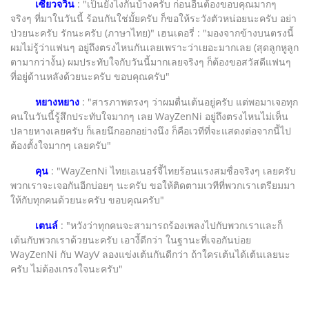
เซียวจวิ้น
: "เป็นยังไงกันบ้างครับ ก่อนอื่นต้องขอบคุณมากๆ
จริงๆ ที่มาในวันนี้ ร้อนกันใช่มั้ยครับ ก็ขอให้ระวังตัวหน่อยนะครับ อย่า
ป่วยนะครับ รักนะครับ (ภาษาไทย)" เฮนเดอรี่ : "มองจากข้างบนตรงนี้
ผมไม่รู้ว่าแฟนๆ อยู่ถึงตรงไหนกันเลยเพราะว่าเยอะมากเลย (สุดลูกหูลูก
ตามากว่างั้น) ผมประทับใจกับวันนี้มากเลยจริงๆ ก็ต้องขอสวัสดีแฟนๆ
ที่อยู่ด้านหลังด้วยนะครับ ขอบคุณครับ"
หยางหยาง
: "สารภาพตรงๆ ว่าผมตื่นเต้นอยู่ครับ แต่พอมาเจอทุก
คนในวันนี้รู้สึกประทับใจมากๆ เลย WayZenNi อยู่ถึงตรงไหนไม่เห็น
ปลายหางเลยครับ ก็เลยนึกออกอย่างนึง ก็คือเวทีที่จะแสดงต่อจากนี้ไป
ต้องตั้งใจมากๆ เลยครับ"
คุน
: "WayZenNi ไทยเอเนอร์จี้ไทยร้อนแรงสมชื่อจริงๆ เลยครับ
พวกเราจะเจอกันอีกบ่อยๆ นะครับ ขอให้ติดตามเวทีที่พวกเราเตรียมมา
ให้กับทุกคนด้วยนะครับ ขอบคุณครับ"
เตนล์
: "หวังว่าทุกคนจะสามารถร้องเพลงไปกับพวกเราและก็
เต้นกับพวกเราด้วยนะครับ เอางี้ดีกว่า ในฐานะที่เจอกันบ่อย
WayZenNi กับ WayV ลองแข่งเต้นกันดีกว่า ถ้าใครเต้นได้เต้นเลยนะ
ครับ ไม่ต้องเกรงใจนะครับ"