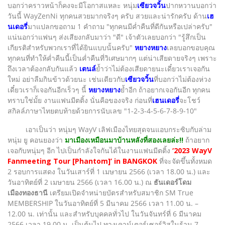
บอกว่าคราวหน้าก็คงจะมีโอกาสแหละ หนุ่ม
เซียวจวิ้น
ปากหวานบอกว่า
วันนี้ WayZenNi ทุกคนสวยมากจริงๆ ครับ สวยและน่ารักครับ ด้าน
เฮ
นเดอรี่
มาแปลกขอถาม 1 คำถาม "ทุกคนมีค่ำคืนที่ดีกันหรือเปล่าครับ"
แน่นอกว่าแฟนๆ ส่งเสียงกลับมาว่า "ดี" เจ้าตัวเลยบอกว่า "รู้สึกเป็น
เกียรติสำหรับพวกเราที่ได้ยินแบบนั้นครับ"
หยางหยาง
เลยบอกขอบคุณ
ทุกคนที่ทำให้ค่ำคืนนี้เป็นค่ำคืนที่วิเศษมากๆ แต่น่าเสียดายจริงๆ เพราะ
ถึงเวลาต้องกลับกันแล้ว
เตนล์
ย้ำว่า
ไม่ต้องเสียดายนะเดี๋ยวเราเจอกัน
ใหม่ อย่าลืมกินข้าวด้วยนะ เช่นเดียวกับ
เซียวจวิ้น
ที่บอกว่าไม่ต้องห่วง
เดี๋ยวเราก็เจอกันอีกเร็วๆ นี้
หยางหยาง
ย้ำอีก ถ้าอยากเจอกันอีก ทุกคน
ทราบใช่มั้ย งานแฟนมีตติ้ง นั่นคือของจริง ก่อนที่
เฮนเดอรี่
จะโชว์
สกิลล์ภาษาไทยตบท้ายด้วยการนับเลข "1-2-3-4-5-6-7-8-9-10"
เอาเป็นว่า หนุ่มๆ WayV เลิฟเมืองไทยสุดจนแอบกระซิบกับล่าม
หนุ่ม ยู คอนยองว่า
มาเมืองเหมือนมาบ้านหลังที่สองเลยล่ะ!!
ถ้าอยาก
เจอกับหนุ่มๆ อีก ไปเป็นกำลังใจกันได้ในงานแฟนมีตติ้ง
‘2023 WayV
Fanmeeting Tour [Phantom]’ in BANGKOK
ที่จะจัดขึ้นทั้งหมด
2 รอบการแสดง ในวันเสาร์ที่ 1 เมษายน 2566 (เวลา 18.00 น.) และ
วันอาทิตย์ที่ 2 เมษายน 2566 (เวลา 16.00 น.) ณ
ธันเดอร์โดม
เมืองทองธานี
เตรียมเปิดจำหน่ายบัตรสำหรับสมาชิก SM True
MEMBERSHIP ในวันอาทิตย์ที่ 5 มีนาคม 2566 เวลา 11.00 น. –
12.00 น. เท่านั้น และสำหรับบุคคลทั่วไป ในวันจันทร์ที่ 6 มีนาคม
2566 เวลา 19.00 น. เป็นต้นไป ทางเคาน์เตอร์เซอร์วิสในร้าน 7-