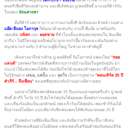
ดนตรีเพื่อชีวิตแห่งตำนาน และพี่เลิฟของ ปู-พงษ์สิทธิ์ มาแจมกีต้าร์กัน
ในเพลง
นักแสวงหา
มือกีต้าร์วงคาราบาว มาร่วมงานทั้งที นักร้องและหัวหน้าวงอย่าง
แอ๊ด-ยืนยง โอภากุล
ก็ต้องมาด้วยเช่นกัน งานนี้ พี่แอ๊ด มาพร้อมกับ
เพลงฮิต
วณิพก
และ
ยอดชาย
ที่ชั่วโมงนั้นแฟนเพลงทุกคนใน อิมแพ็ค
อารีน่า ไม่มีใครอยู่เฉยอีกต่อไป ลุกจากเก้าอี้มาร้องและเต้นกันอย่าง
สนุกสนานร่วมกับ 3 ตำนานผู้ยิ่งใหญ่ ในช่วงเวลาสำคัญนี้
เดินทางมาถึงช่วงท้าย ปู-พงษ์สิทธิ์ ถือโอกาสนำเพลงใหม่
“ทอย
แลนด์”
บทเพลงวิพากษ์เสียดสีสถานการณ์บ้านเมืองในยุคปัจจุบัน มา
แนะนำให้แฟนเพลงได้ฟัง ก่อนปิดโชว์ด้วยเพลงช้าสุดเหงาที่ไม่มีใคร
ไม่รู้จักอย่าง
เสมอ, แค่นั้น
และ
สุดใจ
เป็นการรูดม่าน
“คอนเสิร์ต 35 ปี
คำภีร์... ถึงเพื่อน”
ส่งเอฟซีทุกคนกลับบ้านอย่างมีความสุข
นอกจากได้ฟังเพลงฮิตตลอด 35 ปีบนถนนสายดนตรีแล้ว ปู-พงษ์
สิทธิ์ คำภีร์ ในวัย 55 ปี ยังโชว์ฟอร์มได้สุดยอด ทั้งพลังการแสดงสด
และเสียงร้องอันเป็นเอกลักษณ์ เพลงเร็วร้องได้สุดมัน เพลงช้าก็ร้องได้
ถึงอารมณ์ไม่มีตก แบบเดียวกับที่แฟนเพลงได้ฟังกันมาตลอด 35 ปี
ด้วยพลังงานที่ยังเต็มเปี่ยม และยังมีความรักที่จะขึ้นเวทีเล่น
ดนตรีให้ทุกคนฟังอย่างไม่มีหมด แฟนเพลงก็เตรียมตัวพบกับคอนเสิร์ต