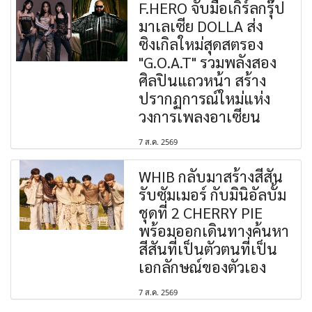
F.HERO จับมือเกิร์ลกรุ๊ป
มาเลเซีย DOLLA ส่ง
ซิงเกิลใหม่สุดสตรอง
"G.O.A.T" รวมพลังสอง
ศิลปินแถวหน้า สร้าง
ปรากฏการณ์ใหม่แห่ง
วงการเพลงอาเซียน
7 ส.ค. 2569
WHIB กลับมาสร้างสีสัน
รับซัมเมอร์ กับมินิอัลบั้ม
ชุดที่ 2 CHERRY PIE
พร้อมออกเดินทางค้นหา
สีสันที่เป็นตัวตนที่เป็น
เอกลักษณ์ของตัวเอง
7 ส.ค. 2569