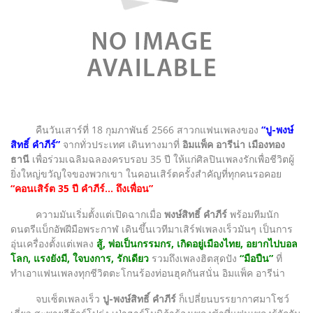
คืนวันเสาร์ที่ 18 กุมภาพันธ์ 2566 สาวกแฟนเพลงของ
“ปู-พงษ์
สิทธิ์ คำภีร์”
จากทั่วประเทศ เดินทางมาที่
อิมแพ็ค อารีน่า เมืองทอง
ธานี
เพื่อร่วมเฉลิมฉลองครบรอบ 35 ปี ให้แก่ศิลปินเพลงรักเพื่อชีวิตผู้
ยิ่งใหญ่ขวัญใจของพวกเขา ในคอนเสิร์ตครั้งสำคัญที่ทุกคนรอคอย
“คอนเสิร์ต 35 ปี คำภีร์... ถึงเพื่อน”
ความมันเริ่มตั้งแต่เปิดฉากเมื่อ
พงษ์สิทธิ์ คำภีร์
พร้อมทีมนัก
ดนตรีแบ็กอัพฝีมือพระกาฬ เดินขึ้นเวทีมาเสิร์ฟเพลงเร็วมันๆ เป็นการ
อุ่นเครื่องตั้งแต่เพลง
สู้, พ่อเป็นกรรมกร, เกิดอยู่เมืองไทย, อยากไปบอล
โลก, แรงยังมี, ใจบงการ, รักเดียว
รวมถึงเพลงฮิตสุดปัง
“มือปืน”
ที่
ทำเอาแฟนเพลงทุกชีวิตตะโกนร้องท่อนฮุคกันสนั่น อิมแพ็ค อารีน่า
จบเซ็ตเพลงเร็ว
ปู-พงษ์สิทธิ์ คำภีร์
ก็เปลี่ยนบรรยากาศมาโชว์