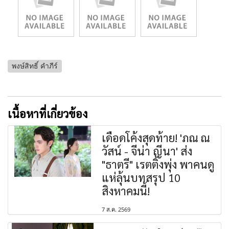
พงษ์สิทธิ์ คำภีร์
เนื้อหาที่เกี่ยวข้อง
เดือดโค้งสุดท้าย! 'ภณ ณ
วัสน์ - จีน่า ญีนา' ส่ง
"ธาตรี" เรตติ้งพุ่ง พาคนดู
แห่ลุ้นบทสรุป 10
สิงหาคมนี้!
7 ส.ค. 2569