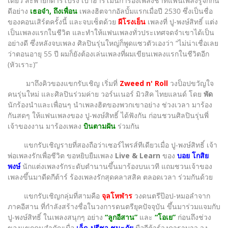
เดี่ยว สะพายกีต้าร์โปร่ง เป่าฮาร์โมนิก้าร้องเพลงช้าที่แฟนเพลงรู้จักกัน
ดีอย่าง
เธอจ๋า, ถึงเพื่อน
เพลงฮิตจากอัลบั้มแรกเมื่อปี 2530 ซึ่งเป็นชื่อ
ของคอนเสิร์ตครั้งนี้ และจบเซ็ตด้วย
ผีโรงเย็น
เพลงที่ ปู-พงษ์สิทธิ์ แต่ง
เป็นเพลงแรกในชีวิต และทำให้แฟนเพลงทั่วประเทศจดจำเขาได้เป็น
อย่างดี ซึ่งหลังจบเพลง ศิลปินรุ่นใหญ่ก็พูดแซวตัวเองว่า “ไม่น่าเชื่อเลย
ว่าตอนอายุ 55 ปี ผมก็ยังต้องเล่นเพลงที่ผมเขียนเพลงแรกในชีวิตอีก
(หัวเราะ)”
มาถึงคิวของแขกรับเชิญ เริ่มที่
Zweed n' Roll
วงป็อปขวัญใจ
คนรุ่นใหม่ และศิลปินร่วมค่าย วอร์นเนอร์ มิวสิค ไทยแลนด์ โดย
พัด
นักร้องนำและเพื่อนๆ นำเพลงฮิตของพวกเขาอย่าง ช่วงเวลา มาร้อง
กันสดๆ ให้แฟนเพลงของ ปู-พงษ์สิทธิ์ ได้ฟังกัน ก่อนชวนศิลปินรุ่นพี่
เจ้าของงาน มาร้องเพลง
บินตามฝัน
ร่วมกัน
แขกรับเชิญรายที่สองถือว่าเซอร์ไพรส์ทีเดียวเมื่อ ปู-พงษ์สิทธิ์ เจ้า
พ่อเพลงรักเพื่อชีวิต ขอหยิบยืมเพลง
Live & Learn
ของ
บอย โกสิย
พงษ์
นักแต่งเพลงรักระดับตำนานขึ้นมาร้องบนเวที แถมชวนเจ้าของ
เพลงขึ้นมาดีดกีต้าร์ ร้องเพลงรักสุดคลาสสิค ตลอดเวลา ร่วมกันด้วย
แขกรับเชิญกลุ่มที่สามคือ
จุลโหฬาร
วงดนตรีป๊อป-หมอลำจาก
ภาคอีสาน ที่กำลังสร้างชื่อในวงการดนตรียุคปัจจุบัน ขึ้นมาร่วมแจมกับ
ปู-พงษ์สิทธิ์ ในเพลงสนุกๆ อย่าง
“ลูกอีสาน”
และ
“โอเย”
ก่อนถึงช่วง
ของแขกคนสำคัญเมื่อ
เล็ก-ปรีชา ชนะภัย
มือกีต้าร์วงคาราบาว วง