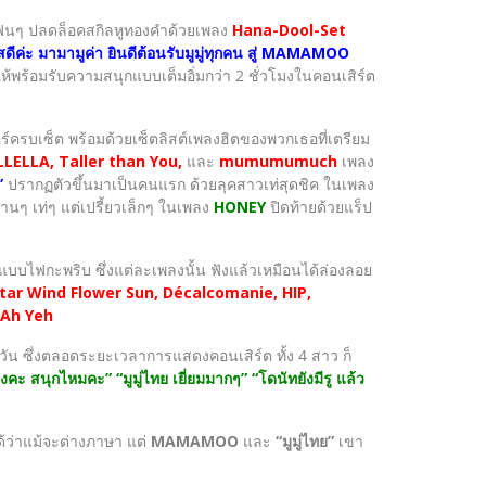
แฟนๆ ปลดล็อคสกิลหูทองคำด้วยเพลง
Hana-Dool-Set
สดีค่ะ มามามูค่า ยินดีต้อนรับมูมู่ทุกคน สู่ MAMAMOO
 ให้พร้อมรับความสนุกแบบเต็มอิ่มกว่า 2 ชั่วโมงในคอนเสิร์ต
รบเซ็ต พร้อมด้วยเซ็ตลิสต์เพลงฮิตของพวกเธอที่เตรียม
LELLA, Taller than You,
และ
mumumumuch
เพลง
”
ปรากฏตัวขึ้นมาเป็นคนแรก ด้วยลุคสาวเท่สุดชิค ในเพลง
นๆ เท่ๆ แต่เปรี้ยวเล็กๆ ในเพลง
HONEY
ปิดท้ายด้วยแร็ป
แบบไฟกะพริบ ซึ่งแต่ละเพลงนั้น ฟังแล้วเหมือนได้ล่องลอย
Star Wind Flower Sun, Décalcomanie, HIP,
Ah Yeh
น ซึ่งตลอดระยะเวลาการแสดงคอนเสิร์ต ทั้ง 4 สาว ก็
้างคะ สนุกไหมคะ” “มูมู่ไทย เยี่ยมมากๆ” “โดนัทยังมีรู แล้ว
ด้ว่าแม้จะต่างภาษา แต่
MAMAMOO
และ
“มูมู่ไทย”
เขา