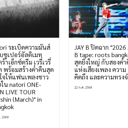
ori ระเบิดความมันส์
JAY B ปิดฉาก "2026
ซูเปอร์อัลติเมท
B tape: roots bangk
ร้าเอ็กซ์ตรีม เวรี่เวรี่
สุดยิ่งใหญ่ กับสองค่ำ
 พร้อมสร้างค่ำคืนสุด
แห่งเสียงเพลง ความ
าใจให้แฟนเพลงชาว
คิดถึง และความทรงจ
ใน natori ONE-
22 ก.ค. 2569
N LIVE TOUR
shin (March)" in
ngkok
. 2569