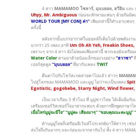
4 สาว
MAMAMOO โซลาร์, มุนบยอล, ฮวีอิน
และ
Uhyy, Mr. Ambiguous
ก่อนจะทักทายแฟนๆ ด้วยกิมมิค
WORLD TOUR [MY CON] ค่า”
เพียงเท่านี้ก็ทำเอาแฟนๆ 
ครั้งนี้
หลังจากนั้นบรรยากาศในฮอลล์ก็เต็มไปด้วยพลังงานของ 4
มากว่า 25 เพลง อาทิ
Um Oh Ah Yeh, Freakin Shoes, 
เพราะๆ จาก 4 สาว ยังไม่หมดเพียงเท่านี้ พวกเธอยังเตรี
Water Color
ตามมาด้วยน้องเล็กของวงอย่าง
“ฮวาซา”
ท
เปอร์สุดคูล
“มุนบยอล”
ที่มากับเพลง
TWIT
ตื่นตาไปกับโชว์สะกดสายตาไปแล้ว สาวๆ
MAMA
ไปสู่โลกของ MAMAMOO และมูมู่ ไม่ว่าจะเป็นเพลง
Spit
Egotistic, gogobebe, Starry Night, Wind flower, T
เป็นเวลาเกือบ 3 ชั่วโมง ที่ มูมู่ชาวไทย ได้เต็มอิ่ม
เตรียมเซอร์วิสเซอร์ใจมาฝากแฟนๆ ด้วยการฝึกพูดภาษา
เมื่อไหร่มูมู่จะมีใจ” “มูมู่คะ เสียงมาๆ” “ขอบคุณนะคะมูมู
ด้านมูมู่ไทยก็เตรียมอีเว้นท์โปรเจกต์มาให้สาวๆ เช่นกัน
ส่งใจถึงกันมากๆ และก่อนจะจากลากันไป ทั้ง 4 สาว MAMA