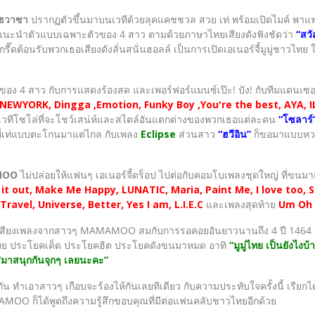
ฮวาซา
ปรากฏตัวขึ้นมาบนเวทีด้วยลุคแคชชวล สวย เท่ พร้อมเปิดไมค์ พา
แนะนำตัวแบบเฉพาะตัวของ 4 สาว ตามด้วยภาษาไทยเสียงดังฟังชัดว่า
“สวั
กรี๊ดต้อนรับพวกเธอเสียงดังลั่นสนั่นฮอลล์ เป็นการเปิดเอเนอร์จี้มูมู่ชาวไทย
 สาว กับการแสดงร้องสด และเพอร์ฟอร์แมนซ์เป๊ะ! ปัง! กับทีมแดนเซอร์ค
NEWYORK, Dingga ,Emotion, Funky Boy ,You're the best, AYA, IL
ยมเวทีโซโล่ที่จะโชว์เสน่ห์และสไตล์อันแตกต่างของพวกเธอแต่ละคน
“โซลาร์
ี่เท่แบบตะโกนมาแต่ไกล กับเพลง
Eclipse
ส่วนสาว
“ฮวีอิน”
ก็ขอมาแบบหวา
MOO
ไม่ปล่อยให้แฟนๆ เอเนอร์จี้ดร็อป ไปต่อกับคอมโบเพลงชุดใหญ่ ที่ขนมา
 it out, Make Me Happy, LUNATIC, Maria, Paint Me, I love too, 
ravel, Universe, Better, Yes I am, L.I.E.C
และเพลงสุดท้าย
Um Oh 
กับเสียงเพลงจากสาวๆ MAMAMOO สมกับการรอคอยอันยาวนานถึง 4 ปี 1464 วั
ไทย ประโยคเด็ด ประโยคฮิต ประโยคดังขนมาหมด อาทิ
“มูมู่ไทย เป็นยังไงบ
่” “มาสนุกกันจุกๆ เลยนะคะ”
 ทำเอาสาวๆ เกือบจะร้องไห้กันเลยทีเดียว กับความประทับใจครั้งนี้ เรียกไ
MOO ก็ได้พูดถึงความรู้สึกขอบคุณที่มีต่อแฟนคลับชาวไทยอีกด้วย