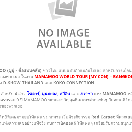
(มูมู่ - ชื่อแฟนคลับ)
ชาวไทย แบบฉบับตัวแม่กันไปเลย สำหรับการเยือ
แรกของพวกเธอ ในงาน
MAMAMOO WORLD TOUR [MY CON] – BANGKO
าง
D-SHOW THAILAND
และ
KOKO CONNECTION
 สำหรับ 4 สาว
โซลาร์, มุนบยอล, ฮวีอิน
และ
ฮวาซา
แห่ง
MAMAMOO
หล
เดบิวต์ครบรอบ 9 ปี MAMAMOO พกของขวัญสุดพิเศษมาฝากแฟนๆ กับคอนเสิร์ตเ
ลงของพวกเธอ
สิทธิพิเศษมามอบให้แฟนๆ มากมาย เริ่มด้วยกิจกรรม
Red Carpet
ที่พวกเ
ลาแห่งความสุขอย่างแท้จริง กับการเปิดฮอลล์ ให้แฟนๆ เตรียมรับความสนุ