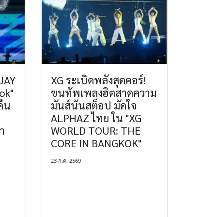
 JAY
XG ระเบิดพลังสุดคอร์!
ok"
ขนทัพเพลงฮิตสาดความ
คืน
มันส์นันสต็อป มัดใจ
ALPHAZ ไทย ใน "XG
ำ
WORLD TOUR: THE
CORE IN BANGKOK"
23 ก.ค. 2569