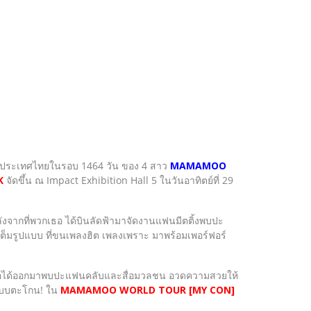
นประเทศไทยในรอบ 1464 วัน ของ 4 สาว
MAMAMOO
K
จัดขึ้น ณ Impact Exhibition Hall 5 ในวันอาทิตย์ที่ 29
ังจากที่พวกเธอ ได้บินลัดฟ้ามาจัดงานแฟนมีตติ้งพบปะ
ต็มรูปแบบ ที่ขนเพลงฮิต เพลงเพราะ มาพร้อมเพอร์ฟอร์
ธอได้ออกมาพบปะแฟนคลับและสื่อมวลชน อวดความสวยให้
กแบบตะโกน! ใน
MAMAMOO WORLD TOUR [MY CON]