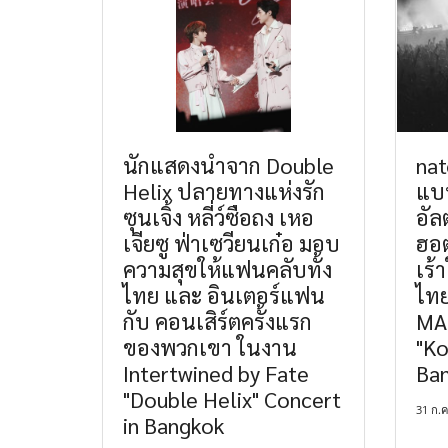
นักแสดงนำจาก Double
nat
Helix ปลายทางแห่งรัก
แบบ
ซุนเจิ้ง หลี่ว์ซือถง เหอ
อัลต
เจียซู ฟ่าเซวียนเก๋อ มอบ
ฮอต
ความสุขให้แฟนคลับทั้ง
เร้
ไทย และ อินเตอร์แฟน
ไทย
กับ คอนเสิร์ตครั้งแรก
MA
ของพวกเขา ในงาน
"Ko
Intertwined by Fate
Ba
"Double Helix" Concert
31 ก.ค
in Bangkok