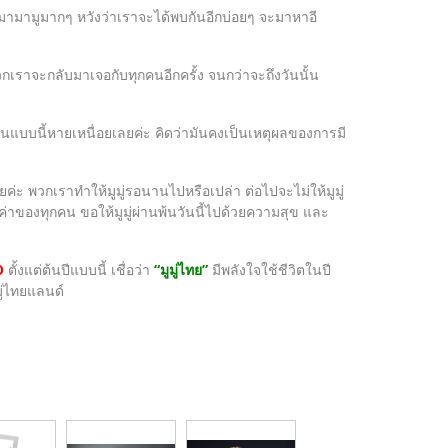
อบมามามูมากๆ หวังว่าเราจะได้พบกันอีกบ่อยๆ จะมาหาอี
พวกเราจะกลับมาเจอกับทุกคนอีกครั้ง จนกว่าจะถึงวันนั้น
ทุกคนแบบนี้หายเหนื่อยเลยค่ะ คิดว่ามันคงเป็นเหตุผลของการมี
ลยค่ะ พวกเราทำให้มูมู่รอนานไปหรือเปล่า ต่อไปจะไม่ให้มูมู่
าของทุกคน ขอให้มูมู่ผ่านพ้นวันนี้ไปด้วยความสุข และ
O
ตั้งแต่ต้นปีแบบนี้ เชื่อว่า
“มูมู่ไทย”
มีพลังใจใช้ชีวิตในปี
มู่ไทยแลนด์