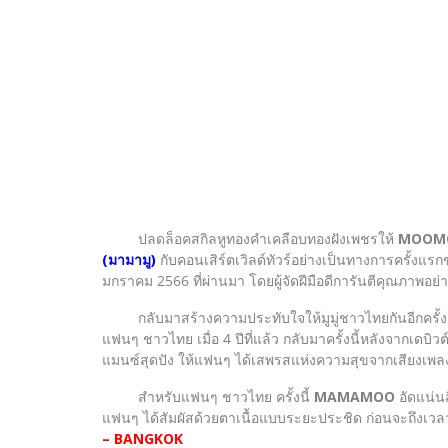
ปลดล็อคสกิลหูทองคำเคลือบทองฝังเพชรให้
MOOMOO 
(มามามู)
กับคอนเสิร์ตเวิลด์ทัวร์อย่างเป็นทางการครั้ง
มกราคม 2566 ที่ผ่านมา โดยผู้จัดฝีมือดีการันตีคุณภาพอย่
กลับมาสร้างความประทับใจให้มูมู่ชาวไทยกันอีกครั้ง
แฟนๆ ชาวไทย เมื่อ 4 ปีที่แล้ว กลับมาครั้งนี้หลังจาก
แมนซ์สุดปัง ให้แฟนๆ ได้เสพรสแห่งความสุขจากเสียงเพ
สำหรับแฟนๆ ชาวไทย ครั้งนี้
MAMAMOO
อัดแน่น
แฟนๆ ได้สัมผัสด้วยตาเนื้อแบบระยะประชิด ก่อนจะถึงเว
– BANGKOK