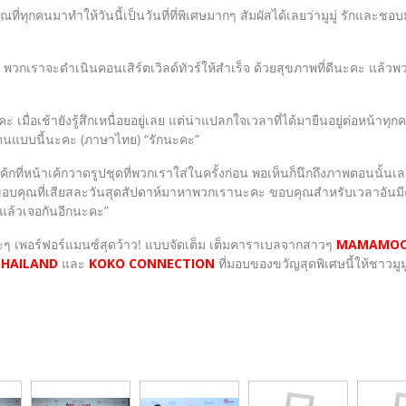
่ทุกคนมาทำให้วันนี้เป็นวันที่ที่พิเศษมากๆ สัมผัสได้เลยว่ามูมู่ รักและช
ั้น พวกเราจะดำเนินคอนเสิร์ตเวิลด์ทัวร์ให้สำเร็จ ด้วยสุขภาพที่ดีนะคะ แล้ว
คะ เมื่อเช้ายังรู้สึกเหนื่อยอยู่เลย แต่น่าแปลกใจเวลาที่ได้มายืนอยู่ต่อหน้า
ุกคนแบบนี้นะคะ (ภาษาไทย) “รักนะคะ”
เค้กที่หน้าเค้กวาดรูปชุดที่พวกเราใส่ในครั้งก่อน พอเห็นก็นึกถึงภาพตอนนั้นเ
ขอบคุณที่เสียสละวันสุดสัปดาห์มาหาพวกเรานะคะ ขอบคุณสำหรับเวลาอันมีค่
 “แล้วเจอกันอีกนะคะ”
ๆ เพอร์ฟอร์แมนซ์สุดว้าว! แบบจัดเต็ม เต็มคาราเบลจากสาวๆ
MAMAMO
HAILAND
และ
KOKO CONNECTION
ที่มอบของขวัญสุดพิเศษนี้ให้ชาวมู