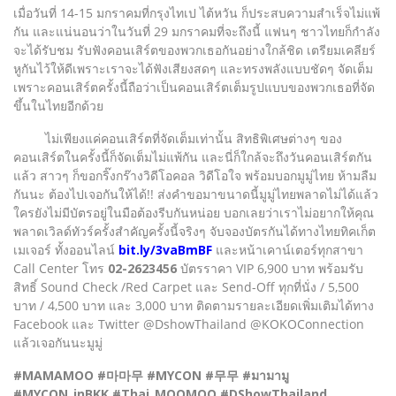
เมื่อวันที่ 14-15 มกราคมที่กรุงไทเป ไต้หวัน ก็ประสบความสำเร็จไม่แพ้
กัน และแน่นอนว่าในวันที่ 29 มกราคมที่จะถึงนี้ แฟนๆ ชาวไทยก็กำลัง
จะได้รับชม รับฟังคอนเสิร์ตของพวกเธอกันอย่างใกล้ชิด เตรียมเคลียร์
หูกันไว้ให้ดีเพราะเราจะได้ฟังเสียงสดๆ และทรงพลังแบบชัดๆ จัดเต็ม
เพราะคอนเสิร์ตครั้งนี้ถือว่าเป็นคอนเสิร์ตเต็มรูปแบบของพวกเธอที่จัด
ขึ้นในไทยอีกด้วย
ไม่เพียงแค่คอนเสิร์ตที่จัดเต็มเท่านั้น สิทธิพิเศษต่างๆ ของ
คอนเสิร์ตในครั้งนี้ก็จัดเต็มไม่แพ้กัน และนี่ก็ใกล้จะถึงวันคอนเสิร์ตกัน
แล้ว สาวๆ ก็ขอกริ๊งกร๊างวิดีโอคอล วิดีโอใจ พร้อมบอกมูมู่ไทย ห้ามลืม
กันนะ ต้องไปเจอกันให้ได้!! ส่งคำขอมาขนาดนี้มูมู่ไทยพลาดไม่ได้แล้ว
ใครยังไม่มีบัตรอยู่ในมือต้องรีบกันหน่อย บอกเลยว่าเราไม่อยากให้คุณ
พลาดเวิลด์ทัวร์ครั้งสำคัญครั้งนี้จริงๆ จับจองบัตรกันได้ทางไทยทิคเก็ต
เมเจอร์ ทั้งออนไลน์
bit.ly/3vaBmBF
และหน้าเคาน์เตอร์ทุกสาขา
Call Center โทร
02-2623456
บัตรราคา VIP 6,900 บาท พร้อมรับ
สิทธิ์ Sound Check /Red Carpet และ Send-Off ทุกที่นั่ง / 5,500
บาท / 4,500 บาท และ 3,000 บาท ติดตามรายละเอียดเพิ่มเติมได้ทาง
Facebook และ Twitter @DshowThailand @KOKOConnection
แล้วเจอกันนะมูมู่
#MAMAMOO #마마무 #MYCON #무무 #มามามู
#MYCON_inBKK #Thai_MOOMOO #DShowThailand