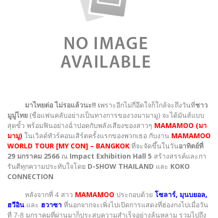
มาไทยต่อ ไม่รอแล้วนะ!! เ
พราะอีกไม่กี่อึดใจก็ใกล้จะถึงวันที่
ชาว
มูมู่ไทย
(ชื่อแฟนคลับอย่างเป็นทางการของวงมามามู) จะได้มันส์แบบ
สุดขั้ว พร้อมฟินอย่างฉ่ำปอดกับพลังเสียงของสาวๆ
MAMAMOO (มา
มามู)
ใน
เวิลด์ทัวร์คอนเสิร์ตครั้งแรกของพวกเธอ กับงาน
MAMAMOO
WORLD TOUR [MY CON] – BANGKOK
ที่จะจัดขึ้นในวัน
อาทิตย์ที่
29 มกราคม 2566
ณ
Impact Exhibition Hall 5
สร้างสรรค์และกา
รันตีทุกความประทับใจโดย
D-SHOW THAILAND
และ
KOKO
CONNECTION
หลังจากที่ 4 สาว
MAMAMOO
ประกอบด้วย
โซลาร์, มุนบยอล,
ฮวีอิน
และ
ฮวาซา
ที่นอกจากจะเพิ่งไปเปิดการแสดงที่ฮ่องกงไปเมื่อวัน
ที่ 7-8 มกราคมที่ผ่านมาก็ประสบความสำเร็จอย่างล้นหลาม รวมไปถึง