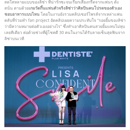
สดใสหลายแบบของลิซ่า ที่น่ารักซะจนเรียกเสียงกรี๊ดจากแฟนๆ ดัง
สนั่น ตามด้วย
เกมวัดกึ๋นแฟนตัวจริงลิซ่าว่าศิลปินคนโปรดของตัวเอง
ชอบอาหารแบบไหน
โดยในงานยังรวมคลิปเซอร์ไพรส์จากเหล่าแฟน
คลับที่ร่วมทำ fan project อัดคลิปเผยความประทับใจ “รอยยิ้มของลิซ่า
ว่ามีความหมายต่อตัวเองอย่างไร” ซึ่งทำเอาศิลปินคนสวยยิ้มแทบไม่หุบ
เลยทีเดียว ต่อด้วยช่วงที่ผู้โชคดี 30 คนในงานได้รับลายเซ็นสุดฟินจาก
ลิซ่าบนเวที