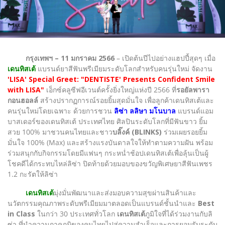
กรุงเทพฯ – 11 มกราคม 2566
– เปิดต้นปีไปอย่างแฮปปี้สุดๆ เมื่อ
เดนทิสเต้
แบรนด์ยาสีฟันพรีเมียมระดับโลกสำหรับคนรุ่นใหม่ จัดงาน
'LISA' Special Greet: "DENTISTE' Presents Confident Smile
with LISA"
เอ็กซ์คลูซีฟอีเวนต์ครั้งยิ่งใหญ่แห่งปี 2566 ที่
รอยัลพารา
กอนฮอลล์
สร้างปรากฏการณ์รอยยิ้มสุดมั่นใจ เพื่อลูกค้าเดนทิสเต้และ
คนรุ่นใหม่โดยเฉพาะ ด้วยการชวน
ลิซ่า ลลิษา มโนบาล
แบรนด์แอม
บาสเดอร์ของเดนทิสเต้ ประเทศไทย ศิลปินระดับโลกที่มีฟันขาว ยิ้ม
สวย 100% มาชวนคนไทยและชาว
บลิ๊งค์ (BLINKS)
ร่วมเผยรอยยิ้ม
มั่นใจ 100% (Max) และสร้างแรงบันดาลใจให้ทำตามความฝัน พร้อม
ร่วมสนุกกับกิจกรรมโดยมีแฟนๆ กระหน่ำช้อปเดนทิสเต้เพื่อลุ้นเป็นผู้
โชคดีได้กระทบไหล่ลิซ่า ปิดท้ายด้วยมอบของขวัญพิเศษยาสีฟันเพชร
1.2 กะรัตให้ลิซ่า
เดนทิสเต้
มุ่งมั่นพัฒนาและส่งมอบความสุขผ่านสินค้าและ
นวัตกรรมคุณภาพระดับพรีเมียมมาตลอดเป็นแบรนด์ชั้นนำและ
Best
in Class
ในกว่า 30 ประเทศทั่วโลก
เดนทิสเต้
ภูมิใจที่ได้ร่วมงานกับลิ
ซ่า ที่นำความภาคภูมิของคนไทยไปสู่ความสำเร็จและการยอมรับระดับ