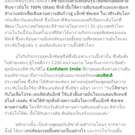
และแฟชั่นระดับโลกแล้ว
ลิซ่ายังเป็นตัวแทนคนรุ่นใหม่ที่มีรอยยิ้มสวย
ฟันขาวมั่นใจ 100% (Max) ที่กล้ายิ้มให้ความฝันของตัวเองและทุ่มเท
ทำงานหนักเพื่อเดินตามความฝันก้าวสู่ แม็กซ์ ซัคเซส ในเวทีระดับโลก
เช่นเดียวกับเดนทิสเต้ ซึ่งเป็นยาสีฟันก่อนนอนพรีเมียมระดับโลกที่
พัฒนาในประเทศไทยและมีจำหน่ายในมากกว่า 30 ประเทศทั่วโลก
งานในวันนี้นับเป็นครั้งแรกที่ลิซ่าได้มาร่วมกิจกรรมสุดพิเศษของเดน
ทิสเต้ ซึ่งสะท้อนความมีเสน่ห์ของรอยยิ้มสยามที่ส่งต่อความมั่นใจและ
ประทับใจสู่แฟน ๆ เดนทิสเต้และชาวบลิ๊งค์ทั่วโลก
จุใจกับกิจกรรมสุดเอ็กซ์คลูซีฟซึ่งมีเฉพาะงานนี้เท่านั้น ซึ่งคับคั่ง
ไปด้วยแฟนๆ ผู้โชคดีกว่า 3,200 คนร่วมงาน โดยเริ่มจากการเปิดตัว
สุดปังของลิซ่ากับวิดีโอ
Confident Smile
ที่ถ่ายทอดเส้นทางความฝัน
ของลิซ่าจนมาถึงการเป็นแบรนด์แอมบาสเดอร์ของ
เดนทิสเต้
ประเทศไทย ซึ่งลิซ่าได้ทักทายแฟนๆ อย่างอบอุ่นพร้อมพูดคุยถึงความ
ประทับใจเมื่อใช้ยาสีฟันเดนทิสเต้ ซึ่งลิซ่า ลลิษา เล่าว่า “วันนี้
ลิซ่ามา
กับไอเท็มโปรด เดนทิสเต้แม็กซ์ ใช้แล้วยิ้มสวยมั่นใจแบบคอนฟิเดนซ์
สไมล์ เลยค่ะ ช่วยให้ทำทุกสิ่งด้วยความมั่นใจมากขึ้นแม็กซ์ ซัคเซส
ตามความฝัน
ใครที่กำลังเริ่มต้นทำตามความฝันของตัวเอง ลิซ่าเป็น
กำลังใจให้ค่ะ ยิ้มให้กับความฝัน ฝันต้องเป็นจริงแน่นอนค่ะ”
หลังจากนั้น เป็นช่วงพูดคุยกับลิซ่าด้วยคำถามโดนๆ จากชาวบ
ลิ๊งค์ ได้แก่
เสน่ห์ของรอยยิ้มสยามเป็นอย่างไร
และการโชว์รอยยิ้ม