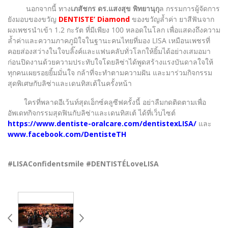
นอกจากนี้ ทาง
เภสัชกร ดร.แสงสุข พิทยานุกุ
ล กรรมการผู้จัดการ
ยังมอบของขวัญ
DENTISTE’ Diamond
ของขวัญล้ำค่า ยาสีฟันจาก
ผงเพชรนำเข้า 1.2 กะรัต ที่มีเพียง 100 หลอดในโลก เพื่อแสดงถึงความ
ล้ำค่าและความภาคภูมิใจในฐานะคนไทยที่มอง LISA เหมือนเพชรที่
คอยส่องสว่างในใจบลิ๊งค์และแฟนคลับทั่วโลกให้ยิ้มได้อย่างเสมอมา
ก่อนปิดงานด้วยความประทับใจโดยลิซ่าได้พูดสร้างแรงบันดาลใจให้
ทุกคนเผยรอยยิ้มมั่นใจ กล้าที่จะทำตามความฝัน และมาร่วมกิจกรรม
สุดพิเศษกับลิซ่าและเดนทิสเต้ในครั้งหน้า
ใครที่พลาดอีเว้นท์สุดเอ็กซ์คลูซีฟครั้งนี้ อย่าลืมกดติดตามเพื่อ
อัพเดทกิจกรรมสุดฟินกับลิซ่าและเดนทิสเต้ ได้ที่เว็บไซต์
https://www.dentiste-oralcare.com/dentistexLISA/
และ
www.facebook.com/DentisteTH
#LISAConfidentsmile #DENTISTÉLoveLISA