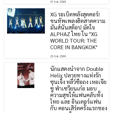
31 ก.ค. 2569
XG ระเบิดพลังสุดคอร์!
ขนทัพเพลงฮิตสาดความ
มันส์นันสต็อป มัดใจ
ALPHAZ ไทย ใน "XG
WORLD TOUR: THE
CORE IN BANGKOK"
23 ก.ค. 2569
นักแสดงนำจาก Double
Helix ปลายทางแห่งรัก
ซุนเจิ้ง หลี่ว์ซือถง เหอเจีย
ซู ฟ่าเซวียนเก๋อ มอบ
ความสุขให้แฟนคลับทั้ง
ไทย และ อินเตอร์แฟน
กับ คอนเสิร์ตครั้งแรกของ